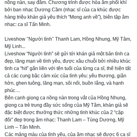
nồng nàn, say đắm. Chương trình được hòa âm phối khí
bởi ban nhạc Dương Cầm (nhạc sĩ của ca khúc được
hàng triệu khán giả yêu thích “Mong anh về”), biên tập âm
nhạc: ca sĩ Tấn Minh.
Liveshow "Người tình" Thanh Lam, Hồng Nhung, Mỹ Tâm,
Mỹ Linh...
Liveshow “Người tình” sẽ gửi tới khán giả một bản tình ca
đẹp, lãng mạn về tình yêu, được xâu chuỗi bởi nhiều khúc
tình ca “hit” gắn liền với tên tuổi của từng ca sĩ, thể hiện tất
cả các cung bậc cảm xúc của tình yêu: yêu thương, giận
hờn, ghen tuông, lãng mạn, sôi nổi, buồn lắng, và hạnh
phúc…
Bên cạnh giọng ca nồng nàn trong vắt của Hồng Nhung,
giọng ca trẻ trung đầy sức sống của Mỹ Tâm, khán giả sẽ
đặc biệt được thưởng thức những tình khúc của 2 “cặp
đôi” đẹp trong âm nhạc: Thanh Lam – Tùng Dương, Mỹ
Linh – Tấn Minh.
Các mảng màu của tình yêu, của âm nhạc sẽ được 6 ca sĩ