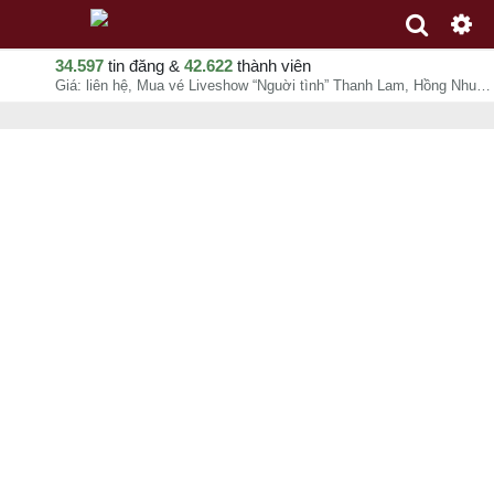
34.597
tin đăng &
42.622
thành viên
Giá: liên hệ, Mua vé Liveshow “Nguời tình” Thanh Lam, Hồng Nhung ở đâu Hà Nội, Trang Nguyễn, chuyên mục Thư giãn, Giải trí tại Quận Thanh Xuân - Hà Nội - 07-08-2026 10:47:04