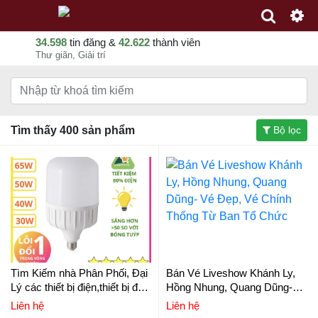
34.598
tin đăng &
42.622
thành viên
Thư giãn, Giải trí
Tìm thấy 400 sản phẩm
Bộ lọc
Tìm Kiếm nhà Phân Phối, Đại
Bán Vé Liveshow Khánh Ly,
Lý các thiết bị điện,thiết bị đèn
Hồng Nhung, Quang Dũng-
ánh sáng cho các gia đình và
Vé Đẹp, Vé Chính Thống Từ
Liên hệ
Liên hệ
các công trinh
Ban Tổ Chức