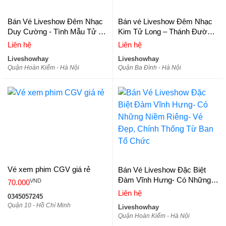
Bán Vé Liveshow Đêm Nhạc
Bán vé Liveshow Đêm Nhạc
Duy Cường - Tình Mẫu Tử 2-
Kim Tử Long – Thánh Đường
Vé Đẹp, Vé Chính Thống Từ
Sân Khấu
Liên hệ
Liên hệ
Ban Tổ Chức
Liveshowhay
Liveshowhay
Quận Hoàn Kiếm - Hà Nội
Quận Ba Đình - Hà Nội
Vé xem phim CGV giá rẻ
Bán Vé Liveshow Đặc Biệt
Đàm Vĩnh Hưng- Có Những
VND
70.000
Niềm Riêng- Vé Đẹp, Chính
Liên hệ
0345057245
Thống Từ Ban Tổ Chức
Quận 10 - Hồ Chí Minh
Liveshowhay
Quận Hoàn Kiếm - Hà Nội