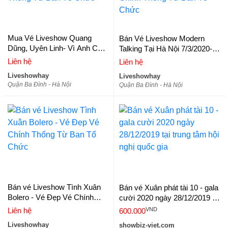
Mua Vé Liveshow Quang
Bán Vé Liveshow Modern
Dũng, Uyên Linh- Vì Anh Cần
Talking Tại Hà Nội 7/3/2020-
Em- Vé Đẹp, Chính Thống Từ
Vé Đẹp, Vé Chính Thống Từ
Liên hệ
Liên hệ
Ban Tổ Chức
Ban Tổ Chức
Liveshowhay
Liveshowhay
Quận Ba Đình - Hà Nội
Quận Ba Đình - Hà Nội
Bán vé Liveshow Tình Xuân
Bán vé Xuân phát tài 10 - gala
Bolero - Vé Đẹp Vé Chính
cười 2020 ngày 28/12/2019 tại
Thống Từ Ban Tổ Chức
trung tâm hội nghị quốc gia
VND
Liên hệ
600.000
Liveshowhay
showbiz-viet.com