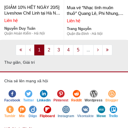
[GIẢM 10% HẾT NGÀY 20/5]
Mua vé “Nhạc tình muôn
Liveshow Chế Linh tại Hà Nội
thuở” Quang Lê, Phi Nhung,
- Đêm nhạc Tú Nhi Cuộc đời
Mạnh Đình ở đâu Hà Nội
Liên hệ
Liên hệ
âm nhạc
Nguyễn Duy Tuấn
Trang Nguyễn
Quận Hoàn Kiếm - Hà Nội
Quận Ba Đình - Hà Nội
1
2
3
4
5
...
Thư giãn, Giải trí
Chia sẻ lên mạng xã hội
Facebook
Twitter
Linkedin
Pinterest
Reddit
Wordpress
Blogger
Tumblr
Mix
Diigo
Flipboard
Instagram
Vkontakte
Mewe
Trello