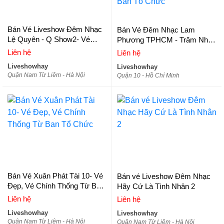
Bán Vé Liveshow Đêm Nhạc
Bán Vé Đêm Nhạc Lam
Lệ Quyên - Q Show2- Vé
Phương TPHCM - Trăm Nhớ
Đẹp, Vé Chính Thống Từ Ban
Ngàn Thương- Vé Đẹp, Vé
Liên hệ
Liên hệ
Tổ Chức
Chính Thống Từ Ban Tổ Chức
Liveshowhay
Liveshowhay
Quận Nam Từ Liêm - Hà Nội
Quận 10 - Hồ Chí Minh
Bán Vé Xuân Phát Tài 10- Vé
Bán vé Liveshow Đêm Nhạc
Đẹp, Vé Chính Thống Từ Ban
Hãy Cứ Là Tình Nhân 2
Tổ Chức
Liên hệ
Liên hệ
Liveshowhay
Liveshowhay
Quận Nam Từ Liêm - Hà Nội
Quận Nam Từ Liêm - Hà Nội