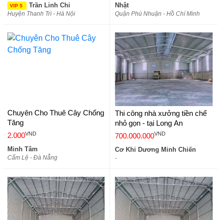
Trần Linh Chi
Nhật
VIP 5
Huyện Thanh Trì - Hà Nội
Quận Phú Nhuận - Hồ Chí Minh
Chuyên Cho Thuê Cây Chống
Thi công nhà xưởng tiền chế
Tăng
nhỏ gọn - tại Long An
VND
VND
2.000
700.000.000
Minh Tâm
Cơ Khi Dương Minh Chiến
Cẩm Lệ - Đà Nẵng
-