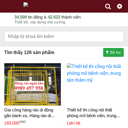
34.599
tin đăng &
42.622
thành viên
Thiết kế, xây dựng nhà xưởng
Tìm thấy 126 sản phẩm
Bộ lọc
Gia công hàng rào di động
Thiết kế thi công nội thất
gắn bánh xe, Hàng rào di
phòng mổ bệnh viện, trung
động sơn phản quang 1mx2m
tâm thẩm mỹ
VND
183.000
Liên hệ