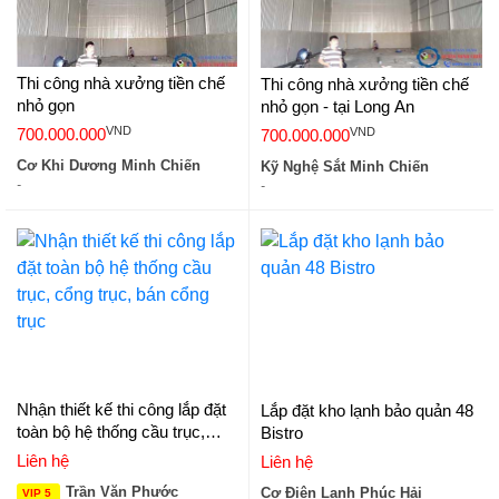
Thi công nhà xưởng tiền chế
Thi công nhà xưởng tiền chế
nhỏ gọn
nhỏ gọn - tại Long An
VND
VND
700.000.000
700.000.000
Cơ Khi Dương Minh Chiến
Kỹ Nghệ Sắt Minh Chiến
-
-
Nhận thiết kế thi công lắp đặt
Lắp đặt kho lạnh bảo quản 48
toàn bộ hệ thống cầu trục,
Bistro
cổng trục, bán cổng trục
Liên hệ
Liên hệ
Trần Văn Phước
Cơ Điện Lạnh Phúc Hải
VIP 5