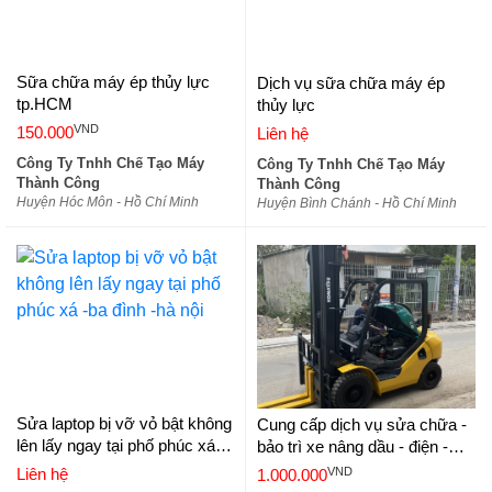
Sữa chữa máy ép thủy lực
Dịch vụ sữa chữa máy ép
tp.HCM
thủy lực
VND
150.000
Liên hệ
Công Ty Tnhh Chế Tạo Máy
Công Ty Tnhh Chế Tạo Máy
Thành Công
Thành Công
Huyện Hóc Môn - Hồ Chí Minh
Huyện Bình Chánh - Hồ Chí Minh
Sửa laptop bị vỡ vỏ bật không
Cung cấp dịch vụ sửa chữa -
lên lấy ngay tại phố phúc xá -
bảo trì xe nâng dầu - điện -
ba đình -hà nội
xăng ga
VND
Liên hệ
1.000.000