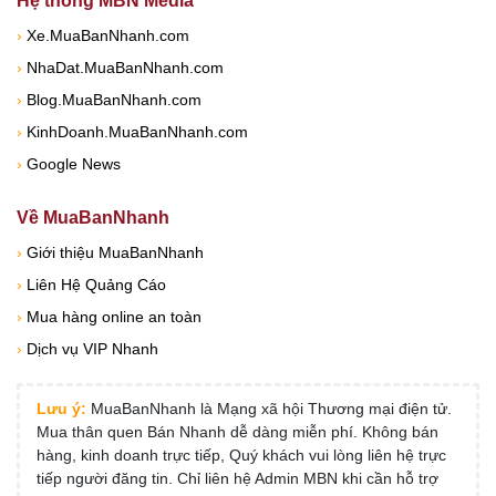
Hệ thống MBN Media
›
Xe.MuaBanNhanh.com
›
NhaDat.MuaBanNhanh.com
›
Blog.MuaBanNhanh.com
›
KinhDoanh.MuaBanNhanh.com
›
Google News
Về MuaBanNhanh
›
Giới thiệu MuaBanNhanh
›
Liên Hệ Quảng Cáo
›
Mua hàng online an toàn
›
Dịch vụ VIP Nhanh
Lưu ý:
MuaBanNhanh là Mạng xã hội Thương mại điện tử.
Mua thân quen Bán Nhanh dễ dàng miễn phí. Không bán
hàng, kinh doanh trực tiếp, Quý khách vui lòng liên hệ trực
tiếp người đăng tin. Chỉ liên hệ Admin MBN khi cần hỗ trợ