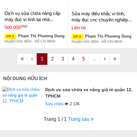
Dịch vụ sửa chữa nâng cấp
Sửa máy điêu khắc vi tính,
máy đục vi tính tại nhà
máy đục cnc chuyên nghiệp
chuyên nghiệp tại Tân Minh
tại Củ Chi, quận 12, Hóc Môn
VND
500.000
Liên hệ
Long
Phạm Thị Phương Dung
Phạm Thị Phương Dung
VIP 5
VIP 5
Huyện Hóc Môn - Hồ Chí Minh
Huyện Hóc Môn - Hồ Chí Minh
1
2
3
4
5
...
NỘI DUNG HỮU ÍCH
Dịch vụ sửa chữa xe nâng giá rẻ quận 12,
TPHCM
Sửa chữa
2.136
Trang 1 / 1
Trang sau