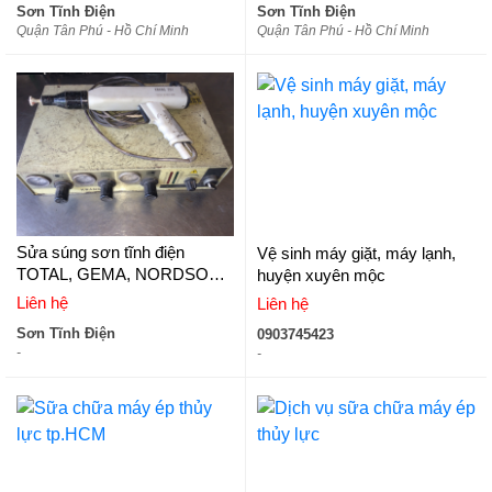
Sơn Tĩnh Điện
Sơn Tĩnh Điện
WKH112
Quận Tân Phú - Hồ Chí Minh
Quận Tân Phú - Hồ Chí Minh
Sửa súng sơn tĩnh điện
Vệ sinh máy giặt, máy lạnh,
TOTAL, GEMA, NORDSON,
huyện xuyên mộc
KCI, SOHOO, WAGNER,
Liên hệ
Liên hệ
COATING, KWANG201,
Sơn Tĩnh Điện
0903745423
WKH112
-
-