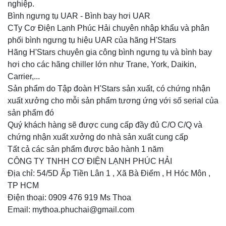
nghiệp.
Bình ngưng tụ UAR - Bình bay hơi UAR
CTy Cơ Điện Lạnh Phúc Hải chuyên nhập khẩu và phân
phối bình ngưng tụ hiệu UAR của hãng H'Stars
Hãng H'Stars chuyên gia công bình ngưng tụ và bình bay
hơi cho các hãng chiller lớn như Trane, York, Daikin,
Carrier,...
Sản phẩm do Tập đoàn H'Stars sản xuất, có chứng nhận
xuất xưởng cho mỗi sản phẩm tương ứng với số serial của
sản phẩm đó
Quý khách hàng sẽ được cung cấp đầy đủ C/O C/Q và
chứng nhận xuất xưởng do nhà sản xuất cung cấp
Tất cả các sản phẩm được bảo hành 1 năm
CÔNG TY TNHH CƠ ĐIỆN LẠNH PHÚC HẢI
Địa chỉ: 54/5D Ấp Tiền Lân 1 , Xã Bà Điểm , H Hóc Môn ,
TP HCM
Điện thoại: 0909 476 919 Ms Thoa
Email: mythoa.phuchai@gmail.com