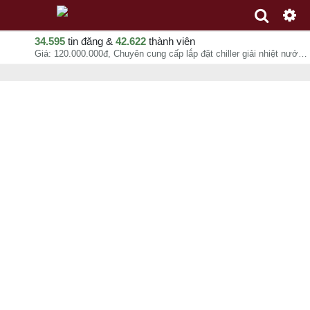
34.595
tin đăng &
42.622
thành viên
Giá: 120.000.000đ, Chuyên cung cấp lắp đặt chiller giải nhiệt nước công nghiệp, Cơ Điện Lạnh Phúc Hải, chuyên mục Thiết kế, xây dựng nhà xưởng tại Huyện Hóc Môn - Hồ Chí Minh - 06-08-2026 06:33:34