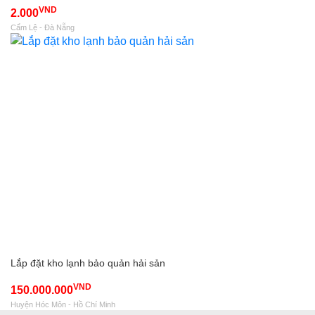
VND
2.000
Cẩm Lệ - Đà Nẵng
Lắp đặt kho lạnh bảo quản hải sản
VND
150.000.000
Huyện Hóc Môn - Hồ Chí Minh