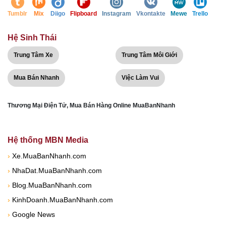
Tumblr
Mix
Diigo
Flipboard
Instagram
Vkontakte
Mewe
Trello
Hệ Sinh Thái
Trung Tâm Xe
Trung Tâm Môi Giới
Mua Bán Nhanh
Việc Làm Vui
Thương Mại Điện Tử, Mua Bán Hàng Online MuaBanNhanh
Hệ thống MBN Media
›
Xe.MuaBanNhanh.com
›
NhaDat.MuaBanNhanh.com
›
Blog.MuaBanNhanh.com
›
KinhDoanh.MuaBanNhanh.com
›
Google News