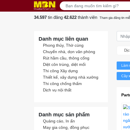
34.597
tin đăng
42.622
thành viên
Tham gia đăng tin miễ
Danh mục liên quan
Phong thủy, Thờ cúng
Dịc
Chuyển nhà, dọn văn phòng
Rút hầm cầu, thông cống
Diệt côn trùng, diệt mối
Làm m
Thi công Xây dựng
Cây x
Thiết kế, xây dựng nhà xưởng
Thi công chống thấm
Dịch vụ nội thất
Part
Danh mục sản phẩm
Quảng cáo, In ấn
May gia công, đồng phục