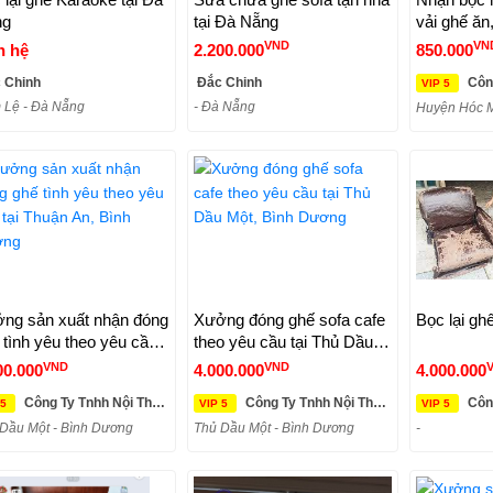
ng
tại Đà Nẵng
vải ghế ă
giá rẻ tại 
VND
VN
n hệ
2.200.000
850.000
dương
 Chinh
Đắc Chinh
Công Ty 
VIP 5
 Lệ - Đà Nẵng
- Đà Nẵng
Huyện Hóc M
ng sản xuất nhận đóng
Xưởng đóng ghế sofa cafe
Bọc lại gh
 tình yêu theo yêu cầu
theo yêu cầu tại Thủ Dầu
 Thuận An, Bình Dương
Một, Bình Dương
VND
VND
00.000
4.000.000
4.000.000
Công Ty Tnhh Nội Thất Kim Anh Sài Gòn
Công Ty Tnhh Nội Thất Kim Anh Sài Gòn
Công Ty 
 5
VIP 5
VIP 5
Dầu Một - Bình Dương
Thủ Dầu Một - Bình Dương
-