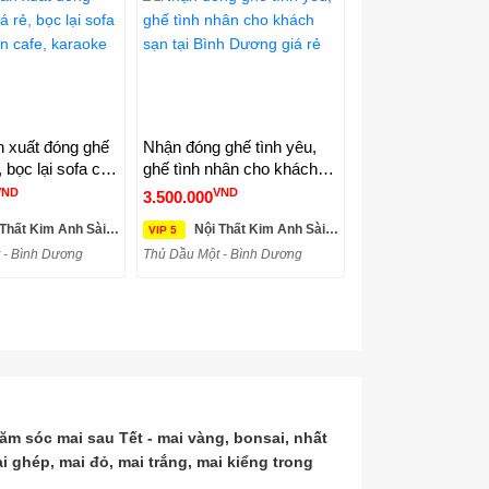
 xuất đóng ghế
Nhận đóng ghế tình yêu,
, bọc lại sofa cũ
ghế tình nhân cho khách
afe, karaoke
sạn tại Bình Dương giá rẻ
VND
VND
3.500.000
hất Kim Anh Sài Gòn
Nội Thất Kim Anh Sài Gòn
VIP 5
 - Bình Dương
Thủ Dầu Một - Bình Dương
ăm sóc mai sau Tết - mai vàng, bonsai, nhất
ai ghép, mai đỏ, mai trắng, mai kiểng trong