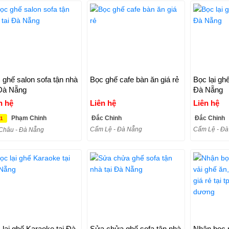
 ghế salon sofa tận nhà
Bọc ghế cafe bàn ăn giá rẻ
Bọc lại ghê
 Đà Nẵng
Đà Nẵng
n hệ
Liên hệ
Liên hệ
Phạm Chinh
Đắc Chinh
Đắc Chinh
 1
Cẩm Lệ - Đà Nẵng
Cẩm Lệ - Đà
Châu - Đà Nẵng
 lại ghế Karaoke tại Đà
Sửa chửa ghế sofa tận nhà
Nhận bọc 