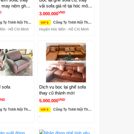
n, may nệm ghế
vải sofa giá rẻ tại hóc môn,
tphcm, bình
q12, bình dương
D
VND
3.000.000
Tnhh Nội Thất Kim Anh Sài Gòn
Công Ty Tnhh Nội Thất Kim Anh Sài Gòn
VIP 5
ôn - Hồ Chí Minh
Huyện Hóc Môn - Hồ Chí Minh
ế sofa
Dịch vụ bọc lại ghế sofa
thay cũ thành mới
VND
VND
5.000.000
Tnhh Nội Thất Kim Anh Sài Gòn
Công Ty Tnhh Nội Thất Kim Anh Sài Gòn
VIP 5
-