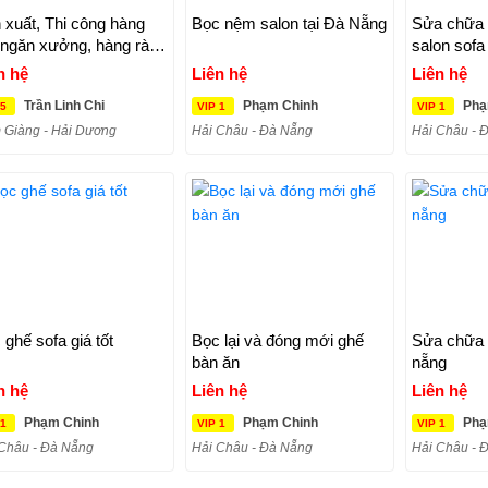
 xuất, Thi công hàng
Bọc nệm salon tại Đà Nẵng
Sửa chữa 
 ngăn xưởng, hàng rào
salon sofa
n kho, Vách ngăn
n hệ
Liên hệ
Liên hệ
ởng
Trần Linh Chi
Phạm Chinh
Phạ
 5
VIP 1
VIP 1
 Giàng - Hải Dương
Hải Châu - Đà Nẵng
Hải Châu - 
 ghế sofa giá tốt
Bọc lại và đóng mới ghế
Sửa chữa g
bàn ăn
nẵng
n hệ
Liên hệ
Liên hệ
Phạm Chinh
Phạm Chinh
Phạ
 1
VIP 1
VIP 1
Châu - Đà Nẵng
Hải Châu - Đà Nẵng
Hải Châu - 