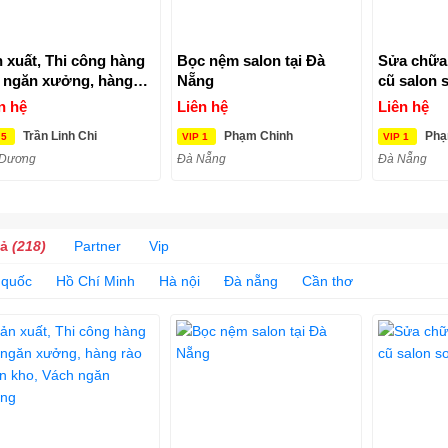
 xuất, Thi công hàng
Bọc nệm salon tại Đà
Sửa chữa 
 ngăn xưởng, hàng
Nẵng
cũ salon 
 ngăn kho, Vách ngăn
n hệ
Liên hệ
Liên hệ
ởng
Trần Linh Chi
Phạm Chinh
Phạ
 5
VIP 1
VIP 1
 Dương
Đà Nẵng
Đà Nẵng
cả
(218)
Partner
Vip
 quốc
Hồ Chí Minh
Hà nội
Đà nẵng
Cần thơ