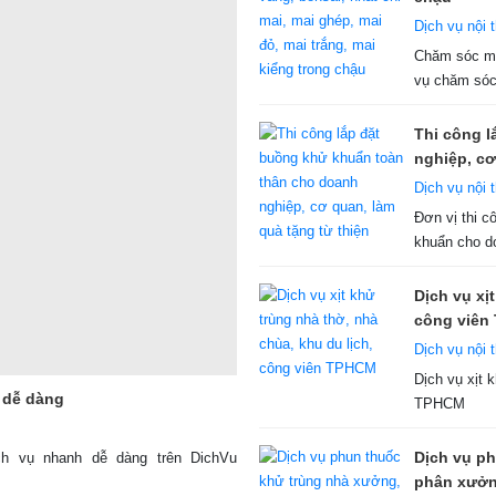
Dịch vụ nội t
Chăm sóc ma
vụ chăm sóc 
Thi công 
nghiệp, cơ
Dịch vụ nội t
Đơn vị thi c
khuẩn cho do
Dịch vụ xị
công viên
Dịch vụ nội t
Dịch vụ xịt 
 dễ dàng
TPHCM
Dịch vụ p
ch vụ nhanh dễ dàng trên DichVu
phân xưởn