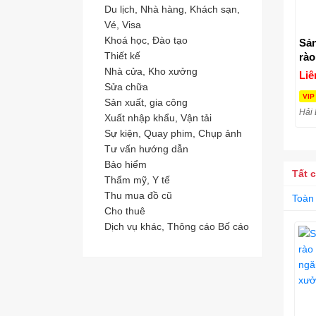
Du lịch, Nhà hàng, Khách sạn,
Vé, Visa
Khoá học, Đào tạo
Sản
Thiết kế
rào
rào
Nhà cửa, Kho xưởng
Liê
xư
Sửa chữa
VIP
Sản xuất, gia công
Hải
Xuất nhập khẩu, Vận tải
Sự kiện, Quay phim, Chụp ảnh
Tư vấn hướng dẫn
Bảo hiểm
Tất 
Thẩm mỹ, Y tế
Thu mua đồ cũ
Toàn
Cho thuê
Dịch vụ khác, Thông cáo Bố cáo