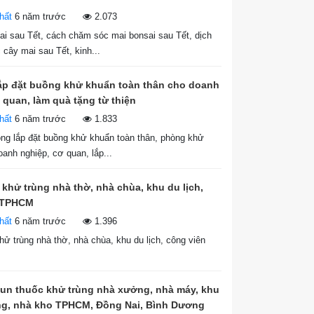
hất
6 năm trước
2.073
i sau Tết, cách chăm sóc mai bonsai sau Tết, dịch
cây mai sau Tết, kinh...
lắp đặt buồng khử khuẩn toàn thân cho doanh
 quan, làm quà tặng từ thiện
hất
6 năm trước
1.833
ông lắp đặt buồng khử khuẩn toàn thân, phòng khử
anh nghiệp, cơ quan, lắp...
t khử trùng nhà thờ, nhà chùa, khu du lịch,
 TPHCM
hất
6 năm trước
1.396
khử trùng nhà thờ, nhà chùa, khu du lịch, công viên
hun thuốc khử trùng nhà xưởng, nhà máy, khu
g, nhà kho TPHCM, Đồng Nai, Bình Dương