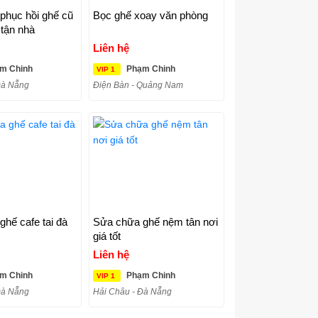
phục hồi ghế cũ
Bọc ghế xoay văn phòng
 tận nhà
Liên hệ
m Chinh
Phạm Chinh
VIP 1
Đà Nẵng
Điện Bàn - Quảng Nam
hế cafe tai đà
Sửa chữa ghế nệm tân nơi
giá tốt
Liên hệ
m Chinh
Phạm Chinh
VIP 1
Đà Nẵng
Hải Châu - Đà Nẵng