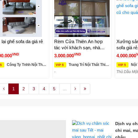
 lại ghế sofa da giá rẻ
Rèm Cửa Thiên An hợp
Xưởng sản
tác với khách sạn, nhà
sofa giá rẻ
nghỉ, resort homestay
cho quán c
VND
VND
00.000
3.000.000
4.000.000
Công Ty Tnhh Nội Thất Kim Anh Sài Gòn
Trang Trí Nội Thất Thiên An
Nội T
 5
VIP 5
VIP 5
-
Thủ Dầu Một
1
2
3
4
5
...
Dịch vụ ch
chi mai, m
chậu