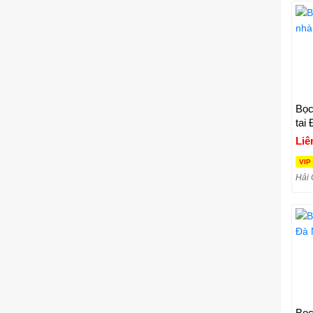
Bọc
tai
Liê
VIP
Hải 
Bọc