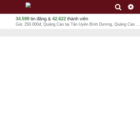
34.599
tin đăng &
42.622
thành viên
Giá: 250.000đ, Quảng Cáo tại Tân Uyên Bình Dương, Quảng Cáo Kiến An, chuyên mục Thi công quảng cáo tại Tân Uyên - Bình Dương - 09-08-2026 10:03:53