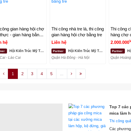
 công gian hàng hội chợ
Thi công nhà tre lá, thi công
Thi công c
thực - gian hàng bằng
gian hàng hội chợ bằng tre
hàng chợ 
n hệ
Liên hệ
2.000.000
Hội Kiến Trúc Mỹ Thuật Tre - Bamboo Việt Art
Hội Kiến Trúc Mỹ Thuật Tre - Bamboo Việt Art
Hội Ki
tner
Partner
Partner
Cai - Lào Cai
Quận Hà Đông - Hà Nội
Quận Hoàng 
1
2
3
4
5
...
Top 7 các
mica làm h
Thi công qu
Các phương 