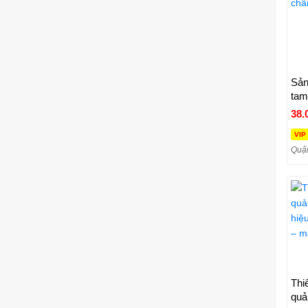
Sản
tam
38.
VIP
Quận
Thi
quản