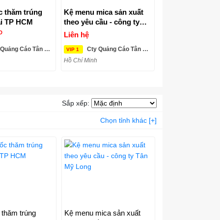
 thăm trúng
Kệ menu mica sản xuất
ại TP HCM
theo yêu cầu - công ty
Tân Mỹ Long
D
Liên hệ
uảng Cáo Tân Mỹ Long
Cty Quảng Cáo Tân Mỹ Long
VIP 1
Hồ Chí Minh
Sắp xếp:
Chọn tỉnh khác [+]
 thăm trúng
Kệ menu mica sản xuất