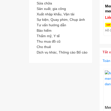
Sửa chữa
Men
Sản xuất, gia công
men
Xuất nhập khẩu, Vận tải
ch
Liê
Sự kiện, Quay phim, Chụp ảnh
Tư vấn hướng dẫn
VIP
Bảo hiểm
Hồ 
Thẩm mỹ, Y tế
Thu mua đồ cũ
Cho thuê
Tất 
Dịch vụ khác, Thông cáo Bố cáo
Toàn
Men