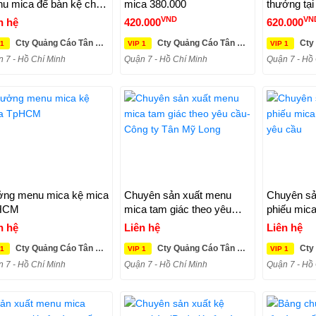
u mica để bàn kệ chức
mica 380.000
thưởng tạ
nh Mica TPHCM
VND
VN
n hệ
420.000
620.000
Cty Quảng Cáo Tân Mỹ Long
Cty Quảng Cáo Tân Mỹ Long
Cty Q
 1
VIP 1
VIP 1
 7 - Hồ Chí Minh
Quận 7 - Hồ Chí Minh
Quận 7 - Hồ
ng menu mica kệ mica
Chuyên sản xuất menu
Chuyên sả
HCM
mica tam giác theo yêu
phiếu mica
cầu- Công ty Tân Mỹ Long
yêu cầu
n hệ
Liên hệ
Liên hệ
Cty Quảng Cáo Tân Mỹ Long
Cty Quảng Cáo Tân Mỹ Long
Cty Q
 1
VIP 1
VIP 1
 7 - Hồ Chí Minh
Quận 7 - Hồ Chí Minh
Quận 7 - Hồ