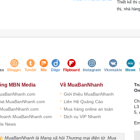
Thiết kế th
thị, nhà hàng
ss
Blogger
Tumblr
Mix
Diigo
Flipboard
Instagram
Vkontakte
Mewe
ống MBN Media
Về MuaBanNhanh
Tr
On
›
uaBanNhanh.com
Giới thiệu MuaBanNhanh
›
Ch
at.MuaBanNhanh.com
Liên Hệ Quảng Cáo
L3
›
.MuaBanNhanh.com
Mua hàng online an toàn
5,
›
Doanh.MuaBanNhanh.com
Dịch vụ VIP Nhanh
Em
le News
ý:
MuaBanNhanh là Mạng xã hội Thương mại điện tử. Mua