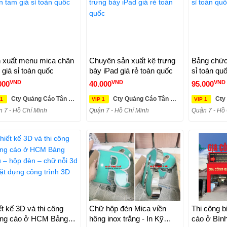
 xuất menu mica chân
Chuyên sản xuất kệ trưng
Bảng chức
 giá sỉ toàn quốc
bày iPad giá rẻ toàn quốc
sỉ toàn qu
VND
VND
VND
000
40.000
95.000
Cty Quảng Cáo Tân Mỹ Long
Cty Quảng Cáo Tân Mỹ Long
Cty Q
 1
VIP 1
VIP 1
 7 - Hồ Chí Minh
Quận 7 - Hồ Chí Minh
Quận 7 - Hồ
ết kế 3D và thi công
Chữ hộp đèn Mica viền
Thi công biển
g cáo ở HCM Bảng
hông inox trắng - In Kỹ
cáo ở Bìn