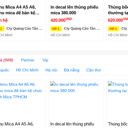
u Mica A4 A5 A6,
In decal lên thùng phiếu
Thùng bốc
u mica để bàn kệ
mica 380.000
thưởng t
ức danh Mica TPHCM
VND
VN
n hệ
420.000
620.000
Cty Quảng Cáo Tân Mỹ Long
Cty Quảng Cáo Tân Mỹ Long
Cty Q
 1
VIP 1
VIP 1
Chí Minh
Hồ Chí Minh
Hồ Chí Minh
cả
(509)
Partner
Vip
 quốc
Hồ Chí Minh
Hà nội
Đà nẵng
Cần thơ
u Mica A4 A5 A6,
In decal lên thùng phiếu
Thùng bốc