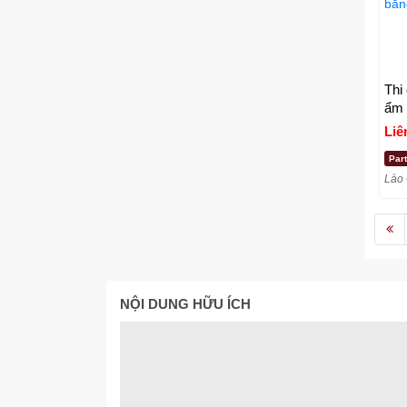
Thi
ẩm 
tre
Liê
Par
Lào 
NỘI DUNG HỮU ÍCH