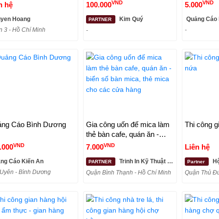
u – hộp đèn – chữ nỗi
Thuật Số Since 2006
VND
VND
n hệ
100.000
5.000
– mặt dựng công trình
yen Hoang
Kim Quý
Quảng Cáo 
PARTNER
 3 - Hồ Chí Minh
-
-
ng Cáo Bình Dương
Gia công uốn đế mica làm
Thi công g
thẻ bàn cafe, quán ăn -
biển số bàn mica, thẻ mica
VND
VND
.000
7.000
Liên hệ
cho các cửa hàng
ng Cáo Kiến An
Trinh In Kỹ Thuật Số
Hội Ki
PARTNER
Partner
Uyên - Bình Dương
Quận Bình Thạnh - Hồ Chí Minh
Quận Thủ Đứ