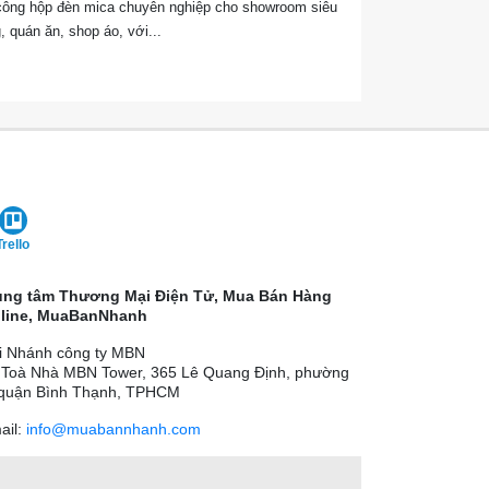
i công hộp đèn mica chuyên nghiệp cho showroom siêu
, quán ăn, shop áo, với...
Trello
ung tâm Thương Mại Điện Tử, Mua Bán Hàng
line, MuaBanNhanh
i Nhánh công ty MBN
 Toà Nhà MBN Tower, 365 Lê Quang Định, phường
 quận Bình Thạnh, TPHCM
ail:
info@muabannhanh.com