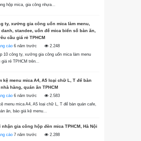
ng hộp mica, gia công nhựa...
g ty, xưởng gia công uốn mica làm menu,
danh, standee, uốn đế mica biển số bàn ăn,
yêu cầu giá rẻ TPHCM
ảng cáo
6 năm trước
2.248
p 10 công ty, xưởng gia công uốn mica làm menu
 giá rẻ TPHCM trên...
m kệ menu mica A4, A5 loại chữ L, T để bàn
, nhà hàng, quán ăn TPHCM
ảng cáo
6 năm trước
2.583
ệ menu mica A4, A5 loại chữ L, T để bàn quán cafe,
án ăn, báo giá kệ menu...
ỉ nhận gia công hộp đèn mica TPHCM, Hà Nội
ảng cáo
7 năm trước
2.288