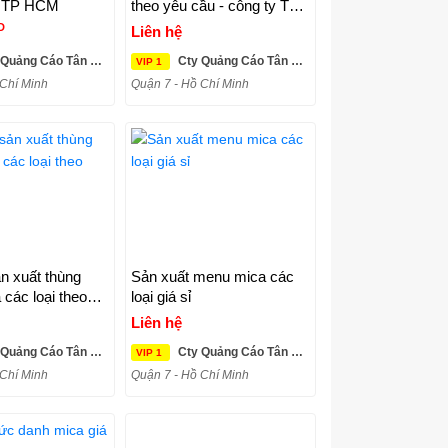
i TP HCM
theo yêu cầu - công ty Tân
Mỹ Long
D
Liên hệ
uảng Cáo Tân Mỹ Long
Cty Quảng Cáo Tân Mỹ Long
VIP 1
 Chí Minh
Quận 7 - Hồ Chí Minh
n xuất thùng
Sản xuất menu mica các
 các loại theo
loại giá sỉ
Liên hệ
uảng Cáo Tân Mỹ Long
Cty Quảng Cáo Tân Mỹ Long
VIP 1
 Chí Minh
Quận 7 - Hồ Chí Minh