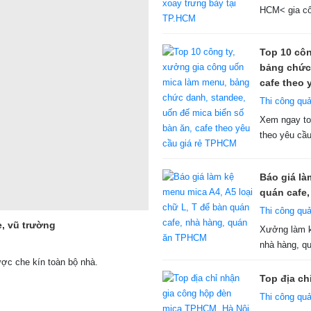
HCM< gia cô
Top 10 côn
bảng chức 
cafe theo 
Thi công qu
Xem ngay to
theo yêu cầu
Báo giá là
quán cafe
Thi công qu
e, vũ trường
Xưởng làm k
nhà hàng, qu
ợc che kín toàn bộ nhà.
Top địa ch
Thi công qu