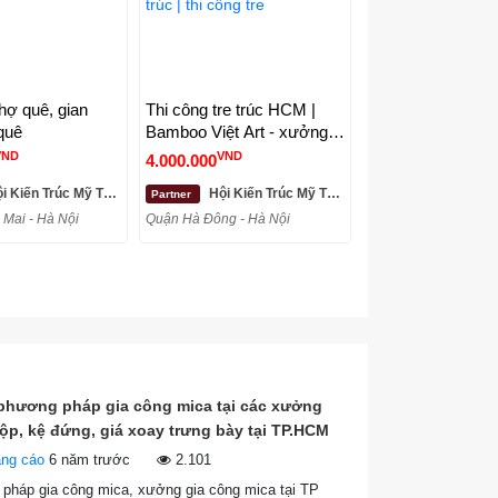
hợ quê, gian
Thi công tre trúc HCM |
quê
Bamboo Việt Art - xưởng
tre trúc | thi công tre
VND
VND
4.000.000
ến Trúc Mỹ Thuật Tre - Bamboo Việt Art
Hội Kiến Trúc Mỹ Thuật Tre - Bamboo Việt Art
Partner
Mai - Hà Nội
Quận Hà Đông - Hà Nội
 phương pháp gia công mica tại các xưởng
ộp, kệ đứng, giá xoay trưng bày tại TP.HCM
ảng cáo
6 năm trước
2.101
pháp gia công mica, xưởng gia công mica tại TP