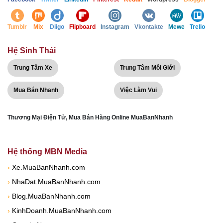
Tumblr
Mix
Diigo
Flipboard
Instagram
Vkontakte
Mewe
Trello
Hệ Sinh Thái
Trung Tâm Xe
Trung Tâm Môi Giới
Mua Bán Nhanh
Việc Làm Vui
Thương Mại Điện Tử, Mua Bán Hàng Online MuaBanNhanh
Hệ thống MBN Media
›
Xe.MuaBanNhanh.com
›
NhaDat.MuaBanNhanh.com
›
Blog.MuaBanNhanh.com
›
KinhDoanh.MuaBanNhanh.com