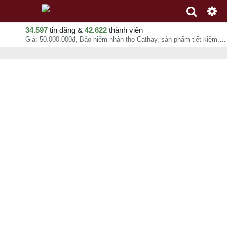
34.597
tin đăng &
42.622
thành viên
Giá: 50.000.000đ, Bảo hiểm nhân thọ Cathay, sản phẩm tiết kiệm, sản phẩm bảo vệ, Nguyên, Võ Xuân Nguyên, chuyên mục Bảo hiểm tại Quận 1 - Hồ Chí Minh - 07-08-2026 06:25:47