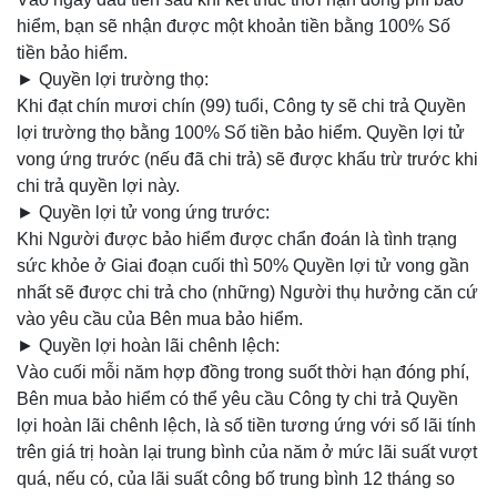
hiểm, bạn sẽ nhận được một khoản tiền bằng 100% Số
tiền bảo hiểm.
► Quyền lợi trường thọ:
Khi đạt chín mươi chín (99) tuổi, Công ty sẽ chi trả Quyền
lợi trường thọ bằng 100% Số tiền bảo hiểm. Quyền lợi tử
vong ứng trước (nếu đã chi trả) sẽ được khấu trừ trước khi
chi trả quyền lợi này.
► Quyền lợi tử vong ứng trước:
Khi Người được bảo hiểm được chẩn đoán là tình trạng
sức khỏe ở Giai đoạn cuối thì 50% Quyền lợi tử vong gần
nhất sẽ được chi trả cho (những) Người thụ hưởng căn cứ
vào yêu cầu của Bên mua bảo hiểm.
► Quyền lợi hoàn lãi chênh lệch:
Vào cuối mỗi năm hợp đồng trong suốt thời hạn đóng phí,
Bên mua bảo hiểm có thể yêu cầu Công ty chi trả Quyền
lợi hoàn lãi chênh lệch, là số tiền tương ứng với số lãi tính
trên giá trị hoàn lại trung bình của năm ở mức lãi suất vượt
quá, nếu có, của lãi suất công bố trung bình 12 tháng so