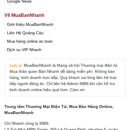
›
Google News
Về MuaBanNhanh
›
Giới thiệu MuaBanNhanh
›
Liên Hệ Quảng Cáo
›
Mua hàng online an toàn
›
Dịch vụ VIP Nhanh
Lưu ý:
MuaBanNhanh là Mạng xã hội Thương mại điện tử.
Mua thân quen Bán Nhanh dễ dàng miễn phí. Không bán
hàng, kinh doanh trực tiếp, Quý khách vui lòng liên hệ trực
tiếp người đăng tin. Chỉ liên hệ Admin MBN khi cần hỗ trợ
kinh doanh online hiệu quả hơn. Cám ơn
Trung tâm Thương Mại Điện Tử, Mua Bán Hàng Online,
MuaBanNhanh
Chi Nhánh công ty MBN
L3 Toà Nhà MBN Tower, 365 Lê Quang Định, phường 5, quận