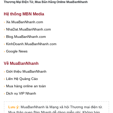
Thương Mại Điện Tử, Mua Bán Hàng Online MuaBanNhanh
Hệ thống MBN Media
›
Xe.MuaBanNhanh.com
›
NhaDat.MuaBanNhanh.com
›
Blog.MuaBanNhanh.com
›
KinhDoanh.MuaBanNhanh.com
›
Google News
Về MuaBanNhanh
›
Giới thiệu MuaBanNhanh
›
Liên Hệ Quảng Cáo
›
Mua hàng online an toàn
›
Dịch vụ VIP Nhanh
Lưu ý:
MuaBanNhanh là Mạng xã hội Thương mại điện tử.
Mua thân quen Bán Nhanh dễ dàng miễn phí. Không bán