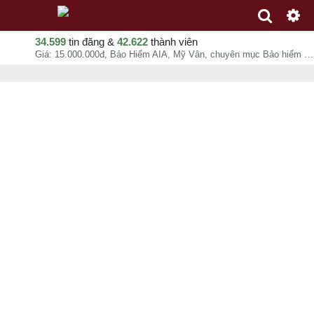
34.599
tin đăng &
42.622
thành viên
Giá: 15.000.000đ, Bảo Hiểm AIA, Mỹ Vân, chuyên mục Bảo hiểm tại Quận 5 - Hồ Chí Minh - 09-08-2026 01:36:50