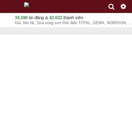
34.596
tin đăng &
42.622
thành viên
Giá: liên hệ, Sửa súng sơn tĩnh điện TOTAL, GEMA, NORDSON, KCI, SOHOO, WAGNER, COATING, KWANG201, WKH112, Sơn Tĩnh Điện, chuyên mục Sửa chữa tại - - 06-08-2026 14:11:52