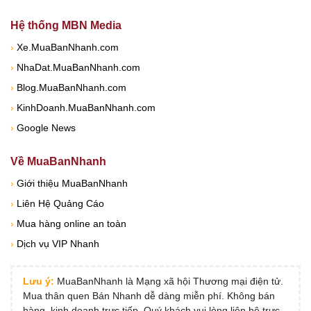
Hệ thống MBN Media
›
Xe.MuaBanNhanh.com
›
NhaDat.MuaBanNhanh.com
›
Blog.MuaBanNhanh.com
›
KinhDoanh.MuaBanNhanh.com
›
Google News
Về MuaBanNhanh
›
Giới thiệu MuaBanNhanh
›
Liên Hệ Quảng Cáo
›
Mua hàng online an toàn
›
Dịch vụ VIP Nhanh
Lưu ý:
MuaBanNhanh là Mạng xã hội Thương mại điện tử.
Mua thân quen Bán Nhanh dễ dàng miễn phí. Không bán
hàng, kinh doanh trực tiếp, Quý khách vui lòng liên hệ trực