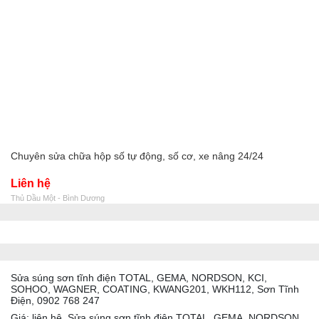
Chuyên sửa chữa hộp số tự động, số cơ, xe nâng 24/24
Liên hệ
Thủ Dầu Một - Bình Dương
Sửa súng sơn tĩnh điện TOTAL, GEMA, NORDSON, KCI,
SOHOO, WAGNER, COATING, KWANG201, WKH112, Sơn Tĩnh
Điện, 0902 768 247
Giá: liên hệ, Sửa súng sơn tĩnh điện TOTAL, GEMA, NORDSON,