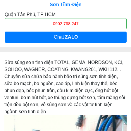
Sơn Tĩnh Điện
Quận Tân Phú, TP HCM
0902 768 247
Chat
ZALO
Sửa súng sơn tĩnh điện TOTAL, GEMA, NORDSON, KCI,
SOHOO, WAGNER, COATING, KWANG201, WKH112...
Chuyên sửa chữa bảo hành bảo trì súng sơn tĩnh điện,
sửa bo mạch, bo nguồn, cao áp, linh kiện thay thế, béc
phun dẹp, béc phun tròn, đầu kim điện cực, ống hút bột
venturi, bơm hút bột, xe thùng đựng bột sơn, tấm màng sôi
trộn đều bột sơn, vỏ súng sơn và các vật tư linh kiện
ngành sơn tĩnh điện