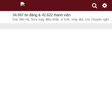
34.597
tin đăng &
42.622
thành viên
Giá: liên hệ, Sửa máy điêu khắc vi tính, máy đục cnc chuyên nghiệp tại Củ Chi, quận 12, Hóc Môn, Phạm Thị Phương Dung, chuyên mục Sửa chữa tại Huyện Hóc Môn - Hồ Chí Minh - 07-08-2026 08:20:02