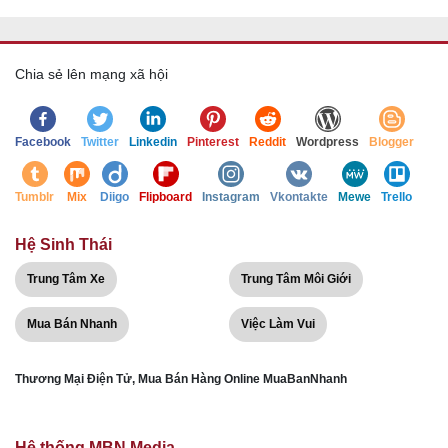
Chia sẻ lên mạng xã hội
Facebook
Twitter
Linkedin
Pinterest
Reddit
Wordpress
Blogger
Tumblr
Mix
Diigo
Flipboard
Instagram
Vkontakte
Mewe
Trello
Hệ Sinh Thái
Trung Tâm Xe
Trung Tâm Môi Giới
Mua Bán Nhanh
Việc Làm Vui
Thương Mại Điện Tử, Mua Bán Hàng Online MuaBanNhanh
Hệ thống MBN Media