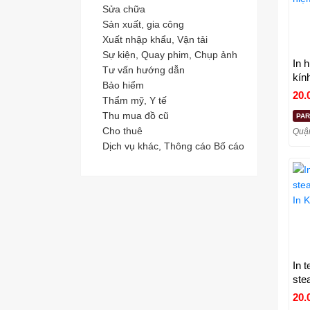
Sửa chữa
Sản xuất, gia công
Xuất nhập khẩu, Vận tải
Sự kiện, Quay phim, Chụp ảnh
In 
Tư vấn hướng dẫn
kín
Bảo hiểm
niệ
20.
Thẩm mỹ, Y tế
Thu mua đồ cũ
PA
Cho thuê
Quận
Dịch vụ khác, Thông cáo Bố cáo
In 
ste
| I
20.
200