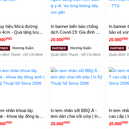
huy hiệu Mica đường
In banner biển báo chống
In banner 
h 4cm - Quà tặng lưu
dịch Covid-19: Gia đình có
bảo vệ vù
m sự kiện
người đang thực hiện cách
XXX thực h
VND
VND
VND
000
20.000
20.000
ly y tế. Vui lòng không tiếp
16/CT - T
Hương Xuân
Hương Xuân
RTNER
PARTNER
PARTNER
xúc gần
 Bình Thạnh - Hồ Chí Minh
Quận Bình Thạnh - Hồ Chí Minh
Quận Bình T
tem nhãn khoai tây
In tem nhãn sốt BBQ Á -
In tem nhã
ak - khoai tây đông lạnh
tem dán chai sốt ướp | In
cao cấp | 
n Kỹ Thuật Số Since
Kỹ Thuật Số Since 2006
Since 200
VND
VND
VND
000
20.000
20.000
6