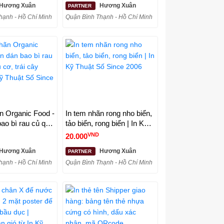
Hương Xuân
Hương Xuân
PARTNER
hạnh - Hồ Chí Minh
Quận Bình Thạnh - Hồ Chí Minh
n Organic Food -
In tem nhãn rong nho biển,
ao bì rau củ quả
tảo biển, rong biển | In Kỹ
i cây nhập | In
Thuật Số Since 2006
VND
20.000
Số Since 2006
Hương Xuân
Hương Xuân
PARTNER
hạnh - Hồ Chí Minh
Quận Bình Thạnh - Hồ Chí Minh