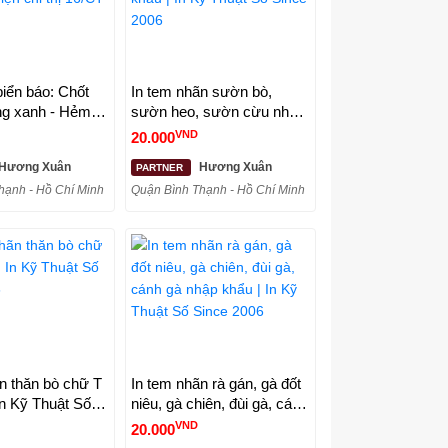
biển báo: Chốt
In tem nhãn sườn bò,
ng xanh - Hẻm
sườn heo, sườn cừu nhập
iện chỉ thị
khẩu | In Kỹ Thuật Số
VND
20.000
TG
Since 2006
Hương Xuân
Hương Xuân
PARTNER
hạnh - Hồ Chí Minh
Quận Bình Thạnh - Hồ Chí Minh
n thăn bò chữ T
In tem nhãn rà gán, gà đốt
In Kỹ Thuật Số
niêu, gà chiên, đùi gà, cánh
6
gà nhập khẩu | In Kỹ Thuật
VND
20.000
Số Since 2006