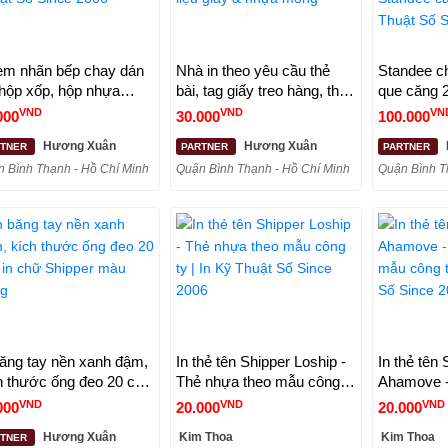
tem nhãn bếp chay dán
Nhà in theo yêu cầu thẻ
Standee c
 hộp xốp, hộp nhựa
bài, tag giấy treo hàng, thẻ
que căng 2
g phần cơm chay | In
treo, flashcard trên 2 chất
nhựa hình 
VND
VND
VN
000
30.000
100.000
Thuật Số Since 2006
liệu giấy & nhựa mỏng
Standee cả
Hương Xuân
Hương Xuân
RTNER
PARTNER
PARTNER
Thuật Số 
 Bình Thạnh - Hồ Chí Minh
Quận Bình Thạnh - Hồ Chí Minh
Quận Bình T
băng tay nền xanh đậm,
In thẻ tên Shipper Loship -
In thẻ tên 
h thước ống đeo 20 cm,
Thẻ nhựa theo mẫu công
Ahamove -
chữ Shipper màu trắng
ty | In Kỹ Thuật Số Since
mẫu công t
VND
VND
VND
000
20.000
20.000
2006
Số Since 
Hương Xuân
Kim Thoa
Kim Thoa
RTNER