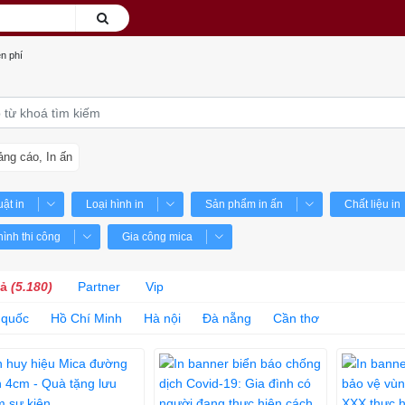
n phí
ng cáo, In ấn
uật in
Loại hình in
Sản phẩm in ấn
Chất liệu in
hình thi công
Gia công mica
cả
(5.180)
Partner
Vip
 quốc
Hồ Chí Minh
Hà nội
Đà nẵng
Cần thơ