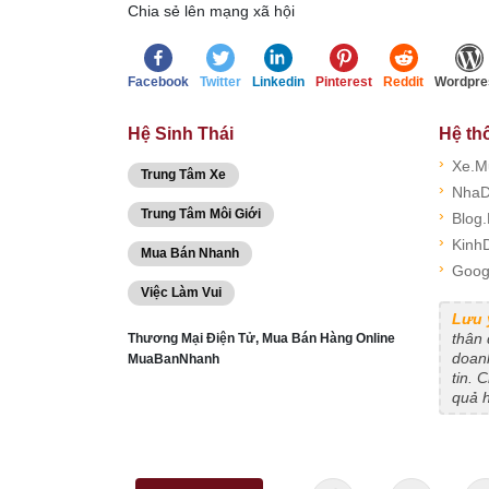
Chia sẻ lên mạng xã hội
Facebook
Twitter
Linkedin
Pinterest
Reddit
Wordpre
Hệ Sinh Thái
Hệ th
›
Xe.M
Trung Tâm Xe
›
NhaD
Trung Tâm Môi Giới
›
Blog
›
Kinh
Mua Bán Nhanh
›
Goog
Việc Làm Vui
Lưu 
thân
Thương Mại Điện Tử, Mua Bán Hàng Online
doanh
MuaBanNhanh
tin. 
quả 