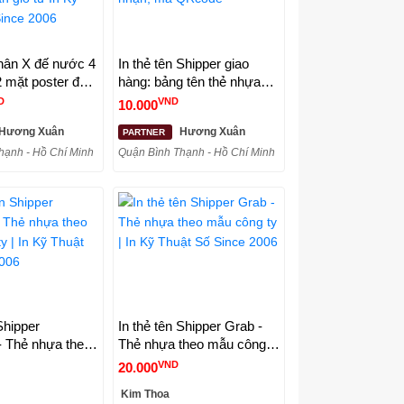
hân X đế nước 4
In thẻ tên Shipper giao
 mặt poster đế
hàng: bảng tên thẻ nhựa
bầu dục |
cứng có hình, dấu xác
D
VND
10.000
n gió từ In Kỹ
nhận, mã QRcode
Hương Xuân
Hương Xuân
PARTNER
Since 2006
hạnh - Hồ Chí Minh
Quận Bình Thạnh - Hồ Chí Minh
Shipper
In thẻ tên Shipper Grab -
 Thẻ nhựa theo
Thẻ nhựa theo mẫu công
y | In Kỹ Thuật
ty | In Kỹ Thuật Số Since
VND
20.000
2006
2006
Kim Thoa