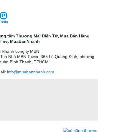
Trello
ung tâm Thương Mại Điện Tử, Mua Bán Hàng
line, MuaBanNhanh
i Nhánh công ty MBN
 Toà Nhà MBN Tower, 365 Lê Quang Định, phường
 quận Bình Thạnh, TPHCM
ail:
info@muabannhanh.com