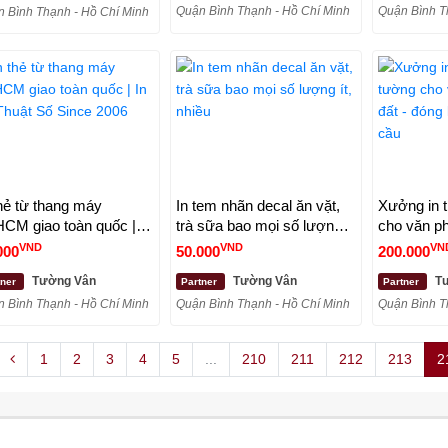
Quận Bình Thạnh - Hồ Chí Minh
Quận Bình T
 Bình Thạnh - Hồ Chí Minh
thẻ từ thang máy
In tem nhãn decal ăn vặt,
Xưởng in t
CM giao toàn quốc | In
trà sữa bao mọi số lượng
cho văn ph
Thuật Số Since 2006
ít, nhiều
đóng khun
VND
VND
VN
000
50.000
200.000
Tường Vân
Tường Vân
Tư
tner
Partner
Partner
 Bình Thạnh - Hồ Chí Minh
Quận Bình Thạnh - Hồ Chí Minh
Quận Bình T
1
2
3
4
5
...
210
211
212
213
2