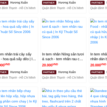
Hương Xuân
Hương Xuân
RTNER
PARTNER
PARTNER
 Bình Thạnh - Hồ Chí Minh
Quận Bình Thạnh - Hồ Chí Minh
Quận Bình T
tem nhãn trái cây sấy
In tem nhãn Nông sản tươi
In tem nhã
 - hoa quả sấy dẻo | In
& sạch - tem nhãn rau củ
nhãn dán b
Thuật Số Since 2006
quả | In Kỹ Thuật Số Since
hữu cơ, trá
VND
VND
VND
000
20.000
20.000
2006
Kỹ Thuật 
Hương Xuân
Hương Xuân
RTNER
PARTNER
PARTNER
 Bình Thạnh - Hồ Chí Minh
Quận Bình Thạnh - Hồ Chí Minh
Quận Bình T