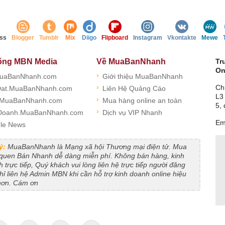
ss
Blogger
Tumblr
Mix
Diigo
Flipboard
Instagram
Vkontakte
Mewe
ống MBN Media
Về MuaBanNhanh
Tr
On
›
uaBanNhanh.com
Giới thiệu MuaBanNhanh
›
Ch
at.MuaBanNhanh.com
Liên Hệ Quảng Cáo
L3
›
.MuaBanNhanh.com
Mua hàng online an toàn
5,
›
Doanh.MuaBanNhanh.com
Dịch vụ VIP Nhanh
Em
le News
ý:
MuaBanNhanh là Mạng xã hội Thương mại điện tử. Mua
 quen Bán Nhanh dễ dàng miễn phí. Không bán hàng, kinh
 trực tiếp, Quý khách vui lòng liên hệ trực tiếp người đăng
Chỉ liên hệ Admin MBN khi cần hỗ trợ kinh doanh online hiệu
hơn. Cám ơn