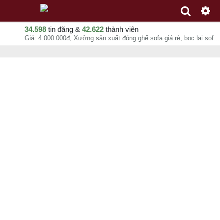
34.598
tin đăng &
42.622
thành viên
Giá: 4.000.000đ, Xưởng sản xuất đóng ghế sofa giá rẻ, bọc lại sofa cũ cho quán cafe, karaoke, Nội Thất Kim Anh Sài Gòn, chuyên mục Dịch vụ nội thất tại Thủ Dầu Một - Bình Dương - 07-08-2026 20:03:10