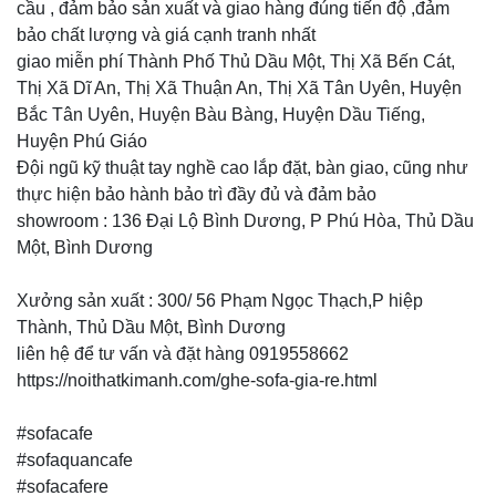
cầu , đảm bảo sản xuất và giao hàng đúng tiến độ ,đảm
bảo chất lượng và giá cạnh tranh nhất
giao miễn phí Thành Phố Thủ Dầu Một, Thị Xã Bến Cát,
Thị Xã Dĩ An, Thị Xã Thuận An, Thị Xã Tân Uyên, Huyện
Bắc Tân Uyên, Huyện Bàu Bàng, Huyện Dầu Tiếng,
Huyện Phú Giáo
Đội ngũ kỹ thuật tay nghề cao lắp đặt, bàn giao, cũng như
thực hiện bảo hành bảo trì đầy đủ và đảm bảo
showroom : 136 Đại Lộ Bình Dương, P Phú Hòa, Thủ Dầu
Một, Bình Dương
Xưởng sản xuất : 300/ 56 Phạm Ngọc Thạch,P hiệp
Thành, Thủ Dầu Một, Bình Dương
liên hệ để tư vấn và đặt hàng 0919558662
https://noithatkimanh.com/ghe-sofa-gia-re.html
#sofacafe
#sofaquancafe
#sofacafere