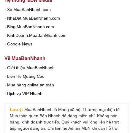
Hệ thống MBN Media
›
Xe.MuaBanNhanh.com
›
NhaDat.MuaBanNhanh.com
›
Blog.MuaBanNhanh.com
›
KinhDoanh.MuaBanNhanh.com
›
Google News
Về MuaBanNhanh
›
Giới thiệu MuaBanNhanh
›
Liên Hệ Quảng Cáo
›
Mua hàng online an toàn
›
Dịch vụ VIP Nhanh
Lưu ý:
MuaBanNhanh là Mạng xã hội Thương mại điện tử.
Mua thân quen Bán Nhanh dễ dàng miễn phí. Không bán
hàng, kinh doanh trực tiếp, Quý khách vui lòng liên hệ trực
tiếp người đăng tin. Chỉ liên hệ Admin MBN khi cần hỗ trợ