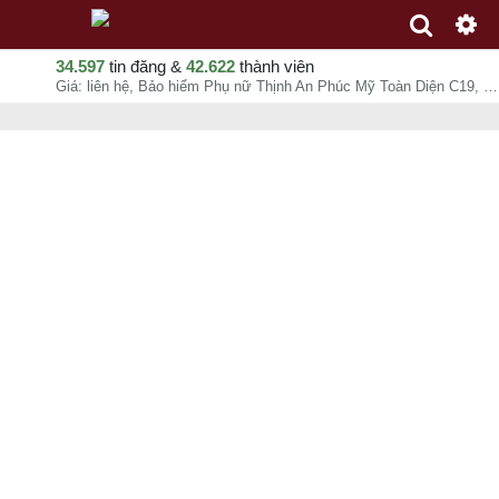
34.597
tin đăng &
42.622
thành viên
Giá: liên hệ, Bảo hiểm Phụ nữ Thịnh An Phúc Mỹ Toàn Diện C19, bảo hiểm Cathay Life Việt Nam, Võ Xuân Nguyên, chuyên mục Bảo hiểm tại Quận 1 - Hồ Chí Minh - 07-08-2026 05:02:48