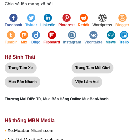
Chia sẻ lên mạng xã hội
Facebook
Twitter
Linkedin
Pinterest
Reddit
Wordpress
Blogger
Tumblr
Mix
Diigo
Flipboard
Instagram
Vkontakte
Mewe
Trello
Hệ Sinh Thái
Trung Tâm Xe
Trung Tâm Môi Giới
Mua Bán Nhanh
Việc Làm Vui
Thương Mại Điện Tử, Mua Bán Hàng Online MuaBanNhanh
Hệ thống MBN Media
›
Xe.MuaBanNhanh.com
›
NhaDat.MuaBanNhanh.com