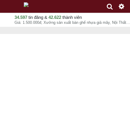
34.597
tin đăng &
42.622
thành viên
Giá: 1.500.000đ, Xưởng sản xuất bàn ghế nhựa giả mây, Nội Thất Nguyễn Hoàng Hcm, chuyên mục Sản xuất, gia công tại Quận Gò Vấp - Hồ Chí Minh - 06-08-2026 15:27:12