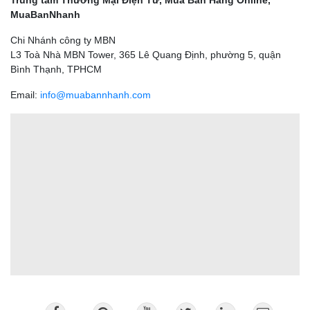
Trung tâm Thương Mại Điện Tử, Mua Bán Hàng Online,
MuaBanNhanh
Chi Nhánh công ty MBN
L3 Toà Nhà MBN Tower, 365 Lê Quang Định, phường 5, quận
Bình Thạnh, TPHCM
Email:
info@muabannhanh.com