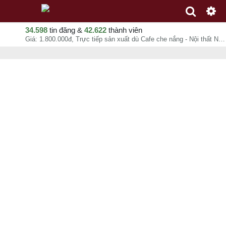
34.598
tin đăng &
42.622
thành viên
Giá: 1.800.000đ, Trực tiếp sản xuất dù Cafe che nắng - Nội thất Nguyễn hoàng, Nội Thất Nguyễn Hoàng Hcm, chuyên mục Sản xuất, gia công tại Quận Gò Vấp - Hồ Chí Minh - 07-08-2026 23:40:00