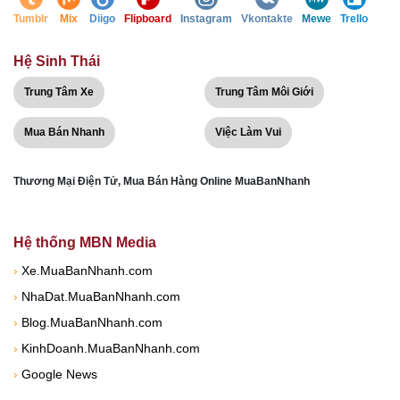
Tumblr
Mix
Diigo
Flipboard
Instagram
Vkontakte
Mewe
Trello
Hệ Sinh Thái
Trung Tâm Xe
Trung Tâm Môi Giới
Mua Bán Nhanh
Việc Làm Vui
Thương Mại Điện Tử, Mua Bán Hàng Online MuaBanNhanh
Hệ thống MBN Media
›
Xe.MuaBanNhanh.com
›
NhaDat.MuaBanNhanh.com
›
Blog.MuaBanNhanh.com
›
KinhDoanh.MuaBanNhanh.com
›
Google News