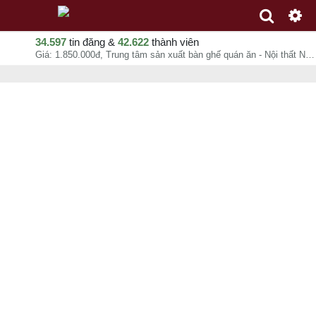
34.597
tin đăng &
42.622
thành viên
Giá: 1.850.000đ, Trung tâm sản xuất bàn ghế quán ăn - Nội thất Nguyễn Hoàng, Nội Thất Nguyễn Hoàng Hcm, chuyên mục Sản xuất, gia công tại Quận Gò Vấp - Hồ Chí Minh - 07-08-2026 09:38:48