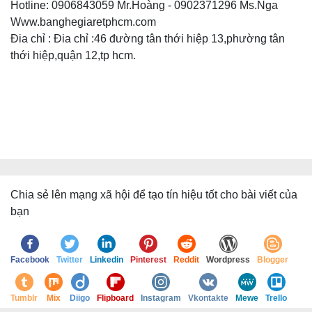
Hotline: 0906843059 Mr.Hoàng - 0902371296 Ms.Nga
Www.banghegiaretphcm.com
Đia chỉ : Đia chỉ :46 đường tân thới hiệp 13,phường tân
thới hiệp,quận 12,tp hcm.
Chia sẻ lên mạng xã hội để tạo tín hiệu tốt cho bài viết của
bạn
Facebook
Twitter
Linkedin
Pinterest
Reddit
Wordpress
Blogger
Tumblr
Mix
Diigo
Flipboard
Instagram
Vkontakte
Mewe
Trello