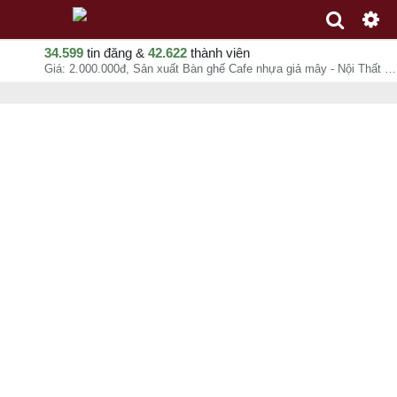
34.599
tin đăng &
42.622
thành viên
Giá: 2.000.000đ, Sản xuất Bàn ghế Cafe nhựa giả mây - Nội Thất Nguyễn Hoàng, Nội Thất Nguyễn Hoàng Hcm, chuyên mục Sản xuất, gia công tại Quận Gò Vấp - Hồ Chí Minh - 09-08-2026 01:05:04