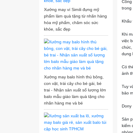
Công 
trong
Xưởng may ví Simili đựng mỹ
phẩm làm quà tặng từ nhãn hàng
Khẩu 
hóa mỹ phẩm, chăm sóc sức
khỏe, sắc đẹp
Khi m
việc 
chức,
dụng 
Có th
ảnh t
Xưởng may balo hình thú bông,
con vật, trái cây cho bé gái, bé
Tuy v
trai - Nhận sản xuất số lượng lớn
bảo m
balo mẫu giáo làm quà tặng cho
nhãn hàng mẹ và bé
Dony 
Sản p
kiểm 
phòng