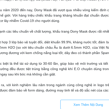
u năm 2020 đến nay, Dony Mask đã vượt qua nhiều vòng kiểm định ch
thế giới. Với hàng triệu chiếc khẩu trang kháng khuẩn đạt chuẩn đượ
cơ lây nhiễm Covid-19 cho người dùng.
ạnh các tiêu chuẩn về chất lượng, khẩu trang Dony Mask được rất nhiều
 hợp 3 lớp bảo vệ tuyệt đối, diệt khuẩn 99.9%, kháng nước tốt; đảm bảo
.2mm H2O (so với tiêu chuẩn châu Âu là dưới 6.5mm H2O, của Việt 
tương đương với kem chống nắng loại tốt; dây đeo có thành phần Spande
c biệt là thể tái sử dụng từ 30-60 lần, giúp bảo vệ môi trường và tiết
xưởng đều được tiệt trùng bằng công nghệ khí E.O chuyên dùng tron
ngay sau khi bóc mà không cần giặt.
 ra, với kinh nghiệm lâu năm trong ngành cùng công nghệ in logo tr
được đảm bảo về form dáng, đường may tinh tế và độ sắc nét của các ch
muốn đồng hành với doanh nghiệp mùa Covid
Xem Thêm Nội Dung