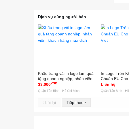
Với m
khuẩn
dùng 
Dịch vụ cùng người bán
Bên c
thiết 
"Dony
bán v
sử dụ
chia s
Khẩu trang vải in logo làm quà
In Logo Trên K
tặng doanh nghiệp, nhân viên,
Chuẩn EU Cho
Khi m
VND
khách hàng mùa dịch
Việt
33.000
Liên hệ
Dony 
Quận Tân Bình - Hồ Chí Minh
Quận Tân Bình - Hồ
bệnh 
Lùi lại
Tiếp theo
Ông Q
Dony 
Dony 