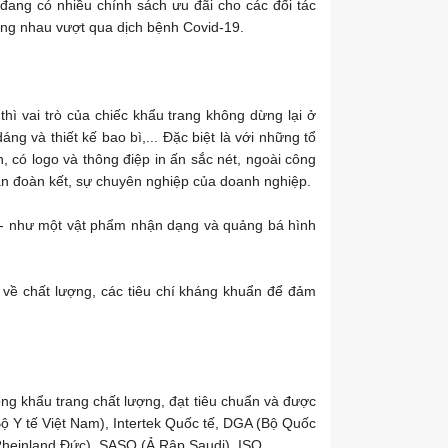
ang có nhiều chính sách ưu đãi cho các đối tác
cùng nhau vượt qua dịch bệnh Covid-19.
thì vai trò của chiếc khẩu trang không dừng lại ở
g và thiết kế bao bì,... Đặc biệt là với những tổ
, có logo và thông điệp in ấn sắc nét, ngoài công
ần đoàn kết, sự chuyên nghiệp của doanh nghiệp.
" - như một vật phẩm nhận dạng và quảng bá hình
 về chất lượng, các tiêu chí kháng khuẩn để đảm
g khẩu trang chất lượng, đạt tiêu chuẩn và được
ộ Y tế Việt Nam), Intertek Quốc tế, DGA (Bộ Quốc
Rheinland Đức), SASO (Ả Rập Saudi), ISO,…