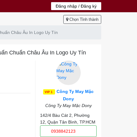
Đăng nhập / Đăng ký
Chọn Tỉnh thành
huẩn Châu Âu In Logo Uy Tín
uẩn Chuẩn Châu Âu In Logo Uy Tín
Công Ty May Mặc
VIP 1
Dony
Công Ty May Mặc Dony
142/4 Bàu Cát 2, Phường
12, Quận Tân Bình, TP.HCM
0938842123