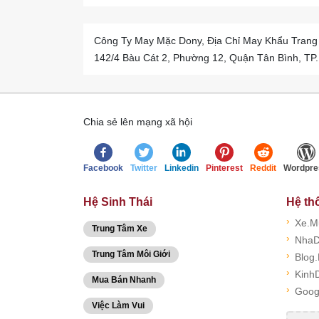
Công Ty May Mặc Dony, Địa Chỉ May Khẩu Trang
142/4 Bàu Cát 2, Phường 12, Quận Tân Bình, TP
Chia sẻ lên mạng xã hội
Facebook
Twitter
Linkedin
Pinterest
Reddit
Wordpre
Hệ Sinh Thái
Hệ th
›
Xe.M
Trung Tâm Xe
›
NhaD
Trung Tâm Môi Giới
›
Blog
›
Kinh
Mua Bán Nhanh
›
Goog
Việc Làm Vui