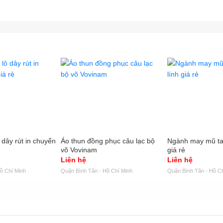
có sự cam kết rõ ràng về chất lượng sản phẩm, các điều khoản trong 
trong nhiều hoạt động xã hội, Công ty CP Quốc tế Dony là một đơn vị
 để "chọn mặt gửi vàng".
ty CP Quốc tế Dony
annhanh.com/dongphucdony
 & Văn phòng: 142/4 Bàu Cát 2, Phường 12, Quận Tân Bình, TP HCM
 may: 83 Nguyễn Bá Tòng, Phường 11, Quận Tân Bình, TP HCM
 in thêu: 8 Thép Mới, Quận Tân Bình, HCM
25767.chatnhanh.com
: dongphuc@dony.vn
ne: 0988 325 767
 dây rút in chuyển
Áo thun đồng phục câu lạc bộ
Ngành may mũ tai
võ Vovinam
giá rẻ
Liên hệ
Liên hệ
ồ Chí Minh
Quận Bình Tân - Hồ Chí Minh
Quận Bình Tân - Hồ Ch