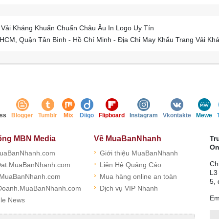
 Vải Kháng Khuẩn Chuẩn Châu Âu In Logo Uy Tín
.HCM, Quận Tân Bình - Hồ Chí Minh - Địa Chỉ May Khẩu Trang Vải K
ss
Blogger
Tumblr
Mix
Diigo
Flipboard
Instagram
Vkontakte
Mewe
ống MBN Media
Về MuaBanNhanh
Tr
On
›
uaBanNhanh.com
Giới thiệu MuaBanNhanh
›
Ch
at.MuaBanNhanh.com
Liên Hệ Quảng Cáo
L3
›
.MuaBanNhanh.com
Mua hàng online an toàn
5,
›
Doanh.MuaBanNhanh.com
Dịch vụ VIP Nhanh
Em
le News