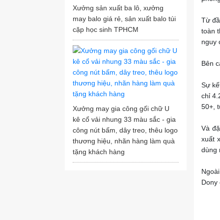
Xưởng sản xuất ba lô, xưởng
may balo giá rẻ, sản xuất balo túi
Từ đầ
cặp học sinh TPHCM
toàn 
nguy 
Bên c
Sự kết
chỉ 4
50+, 
Xưởng may gia công gối chữ U
kê cổ vải nhung 33 màu sắc - gia
Và đặ
công nút bấm, dây treo, thêu logo
xuất 
thương hiệu, nhãn hàng làm quà
dùng 
tặng khách hàng
Ngoài
Dony 
Mong 