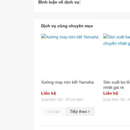
Luôn 
Bình luận về dịch vụ:
đồng 
tưởng
Dịch vụ cùng chuyên mục
Công 
muab
Xưởng
Xưởng
Xưởng
09883
Email
Hotli
Xưởng may nón kết Yamaha
Sản xuất ba lô
nhiệt giá rẻ
Liên hệ
Liên hệ
Quận Bình Tân - Hồ Chí Minh
Quận Bình Tân - H
Lùi lại
Tiếp theo