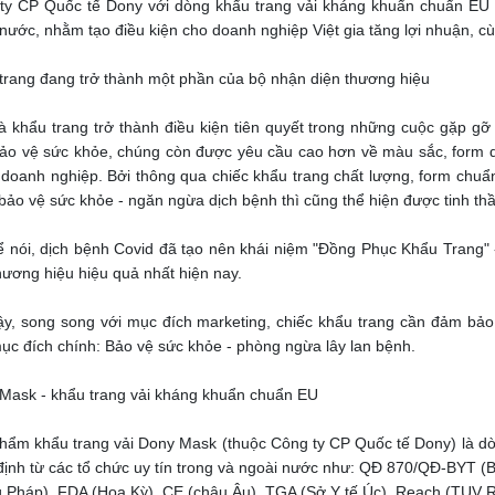
ty CP Quốc tế Dony với dòng khẩu trang vải kháng khuẩn chuẩn EU đ
 nước, nhằm tạo điều kiện cho doanh nghiệp Việt gia tăng lợi nhuận, 
trang đang trở thành một phần của bộ nhận diện thương hiệu
à khẩu trang trở thành điều kiện tiên quyết trong những cuộc gặp gỡ 
bảo vệ sức khỏe, chúng còn được yêu cầu cao hơn về màu sắc, form dán
 doanh nghiệp. Bởi thông qua chiếc khẩu trang chất lượng, form chuẩn
bảo vệ sức khỏe - ngăn ngừa dịch bệnh thì cũng thể hiện được tinh th
ể nói, dịch bệnh Covid đã tạo nên khái niệm "Đồng Phục Khẩu Trang
hương hiệu hiệu quả nhất hiện nay.
ậy, song song với mục đích marketing, chiếc khẩu trang cần đảm bảo
ục đích chính: Bảo vệ sức khỏe - phòng ngừa lây lan bệnh.
Mask - khẩu trang vải kháng khuẩn chuẩn EU
hẩm khẩu trang vải Dony Mask (thuộc Công ty CP Quốc tế Dony) là dòn
định từ các tổ chức uy tín trong và ngoài nước như: QĐ 870/QĐ-BYT (B
 Pháp), FDA (Hoa Kỳ), CE (châu Âu), TGA (Sở Y tế Úc), Reach (TUV 