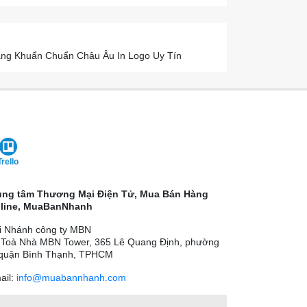
háng Khuẩn Chuẩn Châu Âu In Logo Uy Tín
Trello
ung tâm Thương Mại Điện Tử, Mua Bán Hàng
line, MuaBanNhanh
i Nhánh công ty MBN
 Toà Nhà MBN Tower, 365 Lê Quang Định, phường
 quận Bình Thạnh, TPHCM
ail:
info@muabannhanh.com