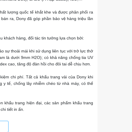
ất lượng quốc tế khắt khe và được phân phối ra
c bán ra, Dony đã góp phần bảo vệ hàng triệu lần
 khách hàng, đối tác tin tưởng lựa chọn bởi:
 sự thoải mái khi sử dụng liên tục với trở lực thở
Nam là dưới 9mm H2O); có khả năng chống tia UV
x cao, tăng độ đàn hồi cho đôi tai dễ chịu hơn.
 kiệm chi phí. Tất cả khẩu trang vải của Dony khi
g y tế, chống lây nhiễm chéo từ nhà máy, có thể
ên khẩu trang hiện đại, các sản phẩm khẩu trang
i tiết in ấn.