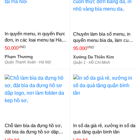
In quyển menu, in quyển thực
Chuyên làm bìa sổ menu, in
đơn, in các loại menu tại Hà
quyển menu bìa da, làm cuốn
Nội
thực đơn bằng da, in nhũ vàng
VND
VND
50.000
95.000
bìa menu da,
Phạm Thương
Xưởng Da Thiên Kim
Quận Thanh Xuân - Hà Nội
Quận 1 - Hồ Chí Minh
Chỗ làm bìa da đựng hồ sơ,
In sổ da giá rẻ, xưởng in sổ da
đặt bìa da đựng hồ sơ dập
quà tặng quận bình tân
logo, nơi làm folder da kẹp hồ
Liên hệ
Liên hệ