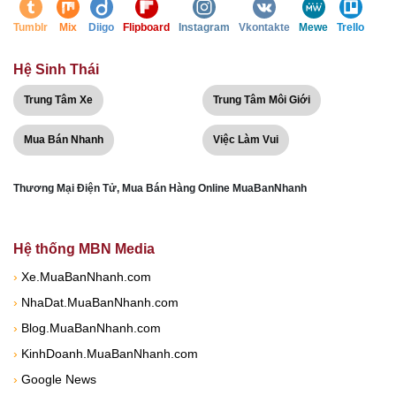
Tumblr
Mix
Diigo
Flipboard
Instagram
Vkontakte
Mewe
Trello
Hệ Sinh Thái
Trung Tâm Xe
Trung Tâm Môi Giới
Mua Bán Nhanh
Việc Làm Vui
Thương Mại Điện Tử, Mua Bán Hàng Online MuaBanNhanh
Hệ thống MBN Media
›
Xe.MuaBanNhanh.com
›
NhaDat.MuaBanNhanh.com
›
Blog.MuaBanNhanh.com
›
KinhDoanh.MuaBanNhanh.com
›
Google News