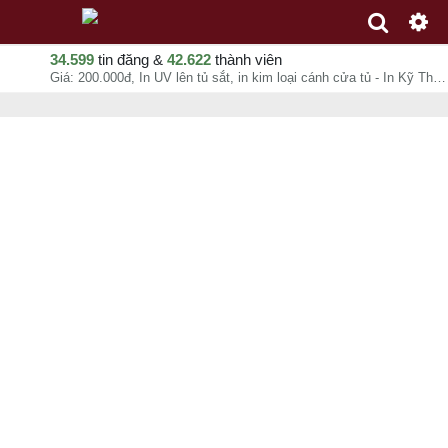
34.599
tin đăng &
42.622
thành viên
Giá: 200.000đ, In UV lên tủ sắt, in kim loại cánh cửa tủ - In Kỹ Thuật Số Since 2006, Ms Thảo, chuyên mục In ấn quảng cáo tại Quận Bình Thạnh - Hồ Chí Minh - 09-08-2026 15:18:51