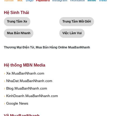
Tumblr
Mix
Diigo
Flipboard
Instagram
Vkontakte
Mewe
Trello
Hệ Sinh Thái
Trung Tâm Xe
Trung Tâm Môi Giới
Mua Bán Nhanh
Việc Làm Vui
Thương Mại Điện Tử, Mua Bán Hàng Online MuaBanNhanh
Hệ thống MBN Media
›
Xe.MuaBanNhanh.com
›
NhaDat.MuaBanNhanh.com
›
Blog.MuaBanNhanh.com
›
KinhDoanh.MuaBanNhanh.com
›
Google News
Về MuaBanNhanh