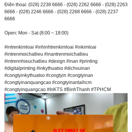
Điện thoại: (028) 2238 6666 - (028) 2262 6666 - (028) 2263
6666 - (028) 2246 6666 - (028) 2268 6666 - (028) 2237
6666
Open: Mon - Sat (8:00 ~ 18:00)
#intrenkimloai #inhinhtrenkimloai #inkimloai
#intrenmoichatlieu #inantrenmoichatlieu
#intrennhieuchatlieu #design #inan #printing
#digitalprinting #inkythuatso #dichvuinan
#congtyinkythuatso #congtyin #congtyinan
#congtyinanquangcao #congtyinantaihcm
#congtyinquangcao #InKTS #BinhThanh #TPHCM