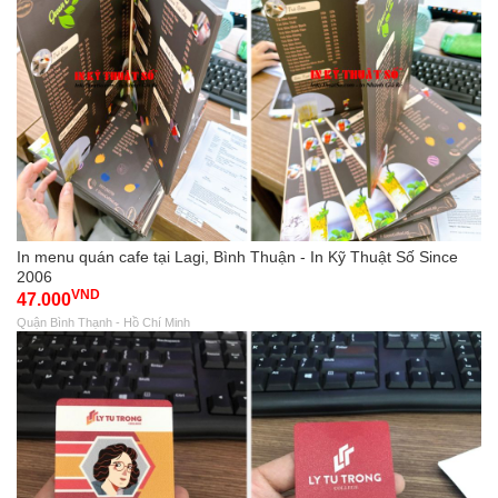
In menu quán cafe tại Lagi, Bình Thuận - In Kỹ Thuật Số Since
2006
VND
47.000
Quận Bình Thạnh - Hồ Chí Minh