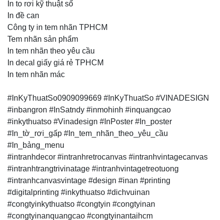
In to rơi kỹ thuật số
In đề can
Công ty in tem nhãn TPHCM
Tem nhãn sản phẩm
In tem nhãn theo yêu cầu
In decal giấy giá rẻ TPHCM
In tem nhãn mác
#InKyThuatSo0909099669 #InKyThuatSo #VINADESIGN
#inbangron #InSatndy #inmohinh #inquangcao
#inkythuatso #Vinadesign #InPoster #In_poster
#In_tờ_rơi_gấp #In_tem_nhãn_theo_yêu_cầu
#In_bảng_menu
#intranhdecor #intranhretrocanvas #intranhvintagecanvas
#intranhtrangtrivinatage #intranhvintagetreotuong
#intranhcanvasvintage #design #inan #printing
#digitalprinting #inkythuatso #dichvuinan
#congtyinkythuatso #congtyin #congtyinan
#congtyinanquangcao #congtyinantaihcm