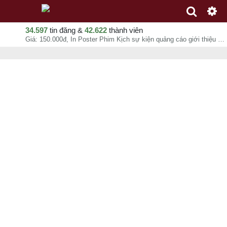
34.597
tin đăng &
42.622
thành viên
Giá: 150.000đ, In Poster Phim Kịch sự kiện quảng cáo giới thiệu chuyên nghiệp giá rẻ nhanh theo yêu cầu, Ms Thảo, chuyên mục In ấn quảng cáo tại - - 07-08-2026 09:51:04