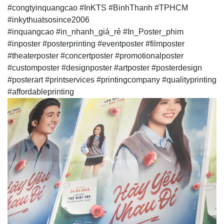
#congtyinquangcao #InKTS #BinhThanh #TPHCM
#inkythuatsosince2006
#inquangcao #in_nhanh_giá_rẻ #In_Poster_phim
#inposter #posterprinting #eventposter #filmposter
#theaterposter #concertposter #promotionalposter
#customposter #designposter #artposter #posterdesign
#posterart #printservices #printingcompany #qualityprinting
#affordableprinting