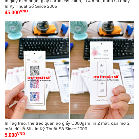
In giấy biên nhận, giấy carboless 2 liên, in 4 màu, đánh số nhảy -
In Kỹ Thuật Số Since 2006
VND
45.000
-
In Tag treo, thẻ treo quần áo giấy C300gsm, in 2 mặt, cán mờ 2
mặt, dùi lỗ 3li - In Kỹ Thuật Số Since 2006
VND
5.000