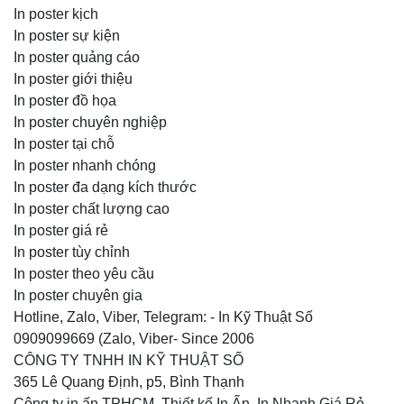
In poster kịch
In poster sự kiện
In poster quảng cáo
In poster giới thiệu
In poster đồ họa
In poster chuyên nghiệp
In poster tại chỗ
In poster nhanh chóng
In poster đa dạng kích thước
In poster chất lượng cao
In poster giá rẻ
In poster tùy chỉnh
In poster theo yêu cầu
In poster chuyên gia
Hotline, Zalo, Viber, Telegram: - In Kỹ Thuật Số
0909099669 (Zalo, Viber- Since 2006
CÔNG TY TNHH IN KỸ THUẬT SỐ
365 Lê Quang Định, p5, Bình Thạnh
Công ty in ấn TPHCM, Thiết kế In Ấn, In Nhanh Giá Rẻ,