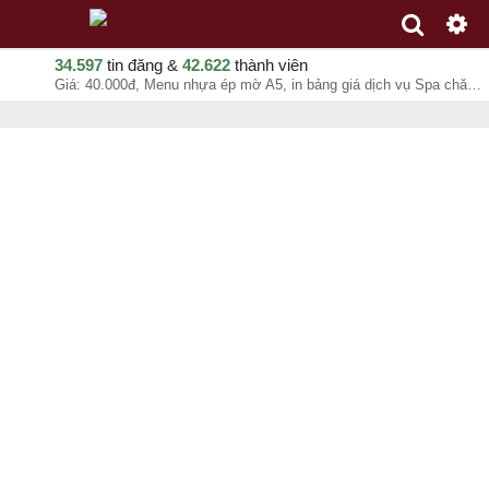
34.597
tin đăng &
42.622
thành viên
Giá: 40.000đ, Menu nhựa ép mờ A5, in bảng giá dịch vụ Spa chăm sóc da, phun xăm điêu khắc chân mày - In Kỹ Thuật Số Since 2006, Ms Thảo, chuyên mục In ấn quảng cáo tại - - 07-08-2026 12:08:19