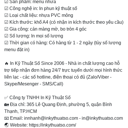
☑ Sản phẩm: menu nhưa
☑ Công nghệ in: In phun kỹ thuật số
☑ Loại chất liệu: nhựa PVC mỏng
☑ Kích thước: khổ A4 (có nhận in kích thước theo yêu cầu)
☑ Gia công: cán màng mờ, bo tròn 4 góc
☑ Số lượng: In mọi số lượng
☑ Thời gian có hàng: Có hàng từ 1 - 2 ngày (tùy số lượng
menu đặt in)
🔥 In Kỹ Thuật Số Since 2006 - Nhà in chất lượng cao hỗ
trợ tiếp nhận đơn hàng 24/7 trực tuyến dưới mọi hình thức
liên lạc - các số hotline, điện thoại có đủ (Zalo/Viber -
Skype/Mesenger - SMS/Call)
✅ Công ty TNHH In Kỹ Thuật Số
🏡 Địa chỉ: 365 Lê Quang Định, phường 5, quận Bình
Thạnh, TP.HCM
📧 Email: innhanh@inkythuatso.com - in@inkythuatso.com
🌏 Website: https://inkythuatso.com/