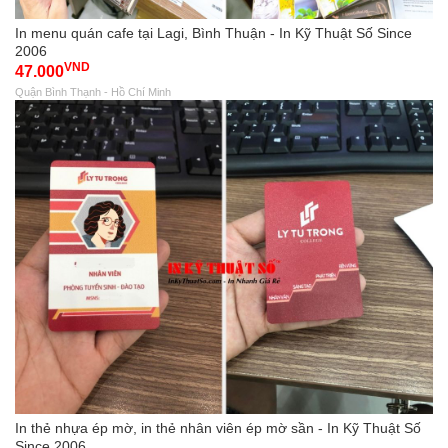
In menu quán cafe tại Lagi, Bình Thuận - In Kỹ Thuật Số Since
2006
VND
47.000
Quận Bình Thạnh - Hồ Chí Minh
In thẻ nhựa ép mờ, in thẻ nhân viên ép mờ sần - In Kỹ Thuật Số
Since 2006