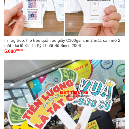
In Tag treo, thẻ treo quần áo giấy C300gsm, in 2 mặt, cán mờ 2
mặt, dùi lỗ 3li - In Kỹ Thuật Số Since 2006
VND
5.000
-