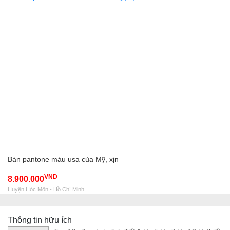
Bán pantone màu usa của Mỹ, xịn
VND
8.900.000
Huyện Hóc Môn - Hồ Chí Minh
Thông tin hữu ích