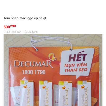
Tem nhãn mác logo ép nhiệt
VND
500
Quận Bình Tân - Hồ Chí Minh