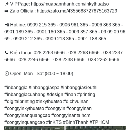
📌 VIPPage: https://muabannhanh.com/inkythuatso
➡️ Zalo Official: https://zalo.me/4355688727875163729
📲 Hotline: 0909 215 365 - 0906 961 365 - 0906 863 365 -
0901 189 365 - 0901 180 365 - 0909 357 365 - 09 09 09 96
69 - 0909 212 365 - 0909 213 365 - 0901 188 365
📞 Điện thoại: 028 2263 6666 - 028 2268 6666 - 028 2237
6666 - 028 2246 6666 - 028 2238 6666 - 028 2262 6666
🕗 Open: Mon - Sat (8:00 ~ 18:00)
#inbanggia #inbanggiaspa #inbanggiasieuthi
#inbanggiacuahang #design #inan #printing
#digitalprinting #inkythuatso #dichvuinan
#congtyinkythuatso #congtyin #congtyinan
#congtyinanquangcao #congtyinantaihcm
#congtyinquangcao #InKTS #BinhThanh #TPHCM