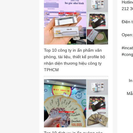
Hotli
212 3
Điện 
Open:
#inca
Top 10 công ty in ấn phẩm văn
#cong
phòng, tài liệu, thiết kế profile bộ
nhận diện thương hiệu công ty
TPHCM
In
Mẫu
Đội n
Với
Top 10 dịch vụ in ấn quảng cáo