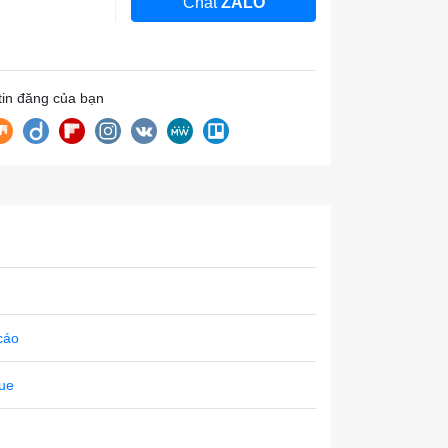
Chat
ZALO
 tin đăng của bạn
cáo
gue