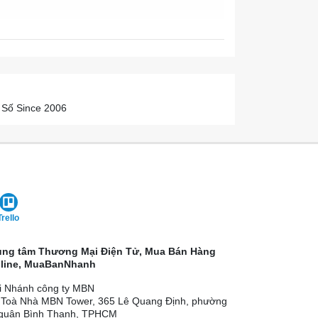
 Số Since 2006
Trello
ung tâm Thương Mại Điện Tử, Mua Bán Hàng
line, MuaBanNhanh
i Nhánh công ty MBN
 Toà Nhà MBN Tower, 365 Lê Quang Định, phường
 quận Bình Thạnh, TPHCM