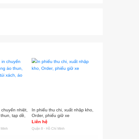
in chuyển nhiệt,
In phiếu thu chi, xuất nhập kho,
Tem nhãn mác logo é
 thun, tạp dề,
Order, phiếu giữ xe
VND
, áo mưa,...
Liên hệ
500
 Minh
Quận 8 - Hồ Chí Minh
Quận Bình Tân - Hồ Chí M