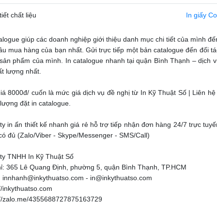
tiết chất liệu
In giấy C
talogue giúp các doanh nghiệp giới thiệu danh mục chi tiết của mình 
ầu mua hàng của bạn nhất. Gửi trực tiếp một bản catalogue đến đối t
sản phẩm của mình. In catalogue nhanh tại quận Bình Thạnh – dịch vụ
ất lượng nhất.
Giá 8000đ/ cuốn là mức giá dịch vụ đề nghị từ In Kỹ Thuật Số | Liên hệ
 lượng đặt in catalogue.
y in ấn thiết kế nhanh giá rẻ hỗ trợ tiếp nhận đơn hàng 24/7 trực tuyến
 có đủ (Zalo/Viber - Skype/Messenger - SMS/Call)
ty TNHH In Kỹ Thuật Số
hỉ: 365 Lê Quang Định, phường 5, quận Bình Thạnh, TP.HCM
: innhanh@inkythuatso.com - in@inkythuatso.com
//inkythuatso.com
://zalo.me/4355688727875163729