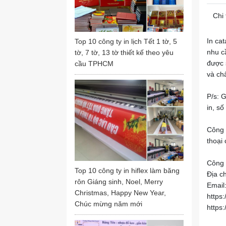
Chi 
In ca
Top 10 công ty in lịch Tết 1 tờ, 5
nhu c
tờ, 7 tờ, 13 tờ thiết kế theo yêu
được 
cầu TPHCM
và ch
P/s: 
in, số
Công t
thoại
Công 
Top 10 công ty in hiflex làm băng
Địa c
rôn Giáng sinh, Noel, Merry
Email
Christmas, Happy New Year,
https:
Chúc mừng năm mới
https