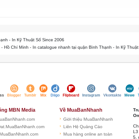
ạnh - In Kỹ Thuật Số Since 2006
 Hồ Chí Minh - In catalogue nhanh tại quận Bình Thạnh - In Kỹ Thuật
ss
Blogger
Tumblr
Mix
Diigo
Flipboard
Instagram
Vkontakte
Mewe
ống MBN Media
Về MuaBanNhanh
Tr
On
›
uaBanNhanh.com
Giới thiệu MuaBanNhanh
›
Ch
at.MuaBanNhanh.com
Liên Hệ Quảng Cáo
L3
›
.MuaBanNhanh.com
Mua hàng online an toàn
5,