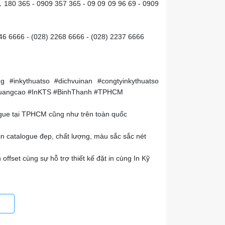
1 180 365 - 0909 357 365 - 09 09 09 96 69 - 0909
246 6666 - (028) 2268 6666 - (028) 2237 6666
ing #inkythuatso #dichvuinan #congtyinkythuatso
inquangcao #InKTS #BinhThanh #TPHCM
logue tại TPHCM cũng như trên toàn quốc
in catalogue đẹp, chất lượng, màu sắc sắc nét
ffset cùng sự hỗ trợ thiết kế đặt in cùng In Kỹ
 in catalogue nhanh chóng tại văn phòng công ty
ình Thạnh, TPHCM
g không còn quá khó để đặt in, liên hệ ngay đến