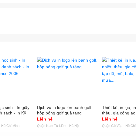
c sinh - In giấy
Dịch vụ in logo lên banh golf,
Thiết kế, in lụa, 
h sách - In Kỹ
hộp bóng golf quà tặng
thêu, gia công áo
e 2006
mũ, balo, túi xách
Liên hệ
Liên hệ
 Hồ Chí Minh
Quận Nam Từ Liêm - Hà Nội
Quận Gò Vấp - Hồ Chí