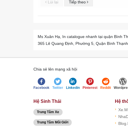
Lùi lại
Tiếp theo
Ms Xuân Hạ, In catalogue nhanh tại quận Bình Th
365 Lê Quang Định, Phường 5, Quận Bình Thạnh -
Chia sẻ lên mạng xã hội
Facebook
Twitter
Linkedin
Pinterest
Reddit
Wordpre
Hệ Sinh Thái
Hệ th
›
Xe.M
Trung Tâm Xe
›
NhaD
Trung Tâm Môi Giới
›
Blog