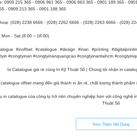
ne: 0909 215 365 - 0906 961 365 - 0906 863 365 - 0901 189 365 - 090
65 - 0909 213 365 - 0901 188 365
thoại: (028) 2238 6666 - (028) 2262 6666 - (028) 2263 6666 - (028) 2
 Mon - Sat (8:00 ~ 18:00)
talogue #inoffset #catalogue #design #inan #printing #digitalprint
tyin #congtyinan #congtyinanquangcao #congtyinantaihcm #congty
In Catalogue giá rẻ cùng In Kỹ Thuật Số | Chúng tôi nhận in cata
 catalogue offset mang đến giá thành in ấn rẻ, chất lượng thành phẩm 
 in catalogue của công ty trở nên chuyên nghiệp hơn với công nghệ in o
Thuật Số
gũ nhân viên kinh doanh nhiều năm kinh nghiệm hỗ trợ khách hàng đặt
tại 365 Lê Quang Định, phường 5, Quận B
Xem Thêm Nội Dung
 dịch vụ in catalogue theo yêu cầu, khổ in catalogue theo ý khách hàn