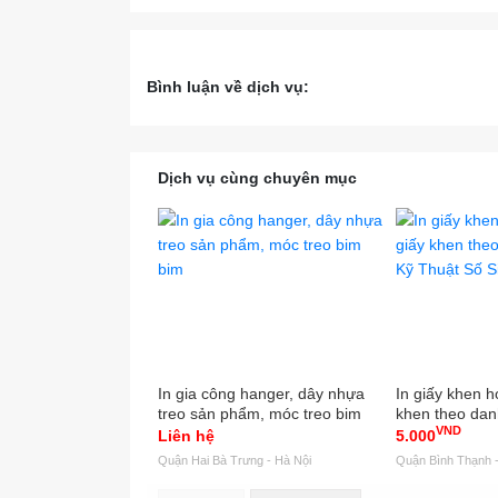
Bình luận về dịch vụ:
Dịch vụ cùng chuyên mục
In gia công hanger, dây nhựa
In giấy khen họ
treo sản phẩm, móc treo bim
khen theo dan
VND
bim
Thuật Số Sinc
Liên hệ
5.000
Quận Hai Bà Trưng - Hà Nội
Quận Bình Thạnh -