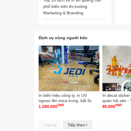
phổ biến trên thị trường
Marketing & Branding
Chúng
Dịch vụ cùng người bán
Rất n
In biển hiệu công ty, in UV
In decal sticke
ngược lên mica trong, bắt ốc
quán hải sản 
VND
VND
kiểu treo tường - VINADESIGN
1.280.000
80.000
-
-
Lùi lại
Tiếp theo