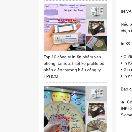
IN V
Nếu b
chọn 
In Kỹ
• Chấ
Top 10 công ty in ấn phẩm văn
• In 
phòng, tài liệu, thiết kế profile bộ
• Gia
nhận diện thương hiệu công ty
• In n
TPHCM
Báo gi
🔥 Cô
INKTS 
Skype
✅ Cô