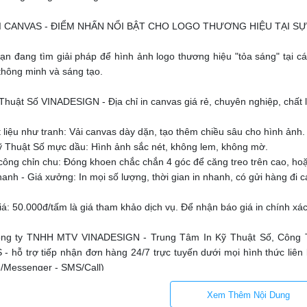
ẢI CANVAS - ĐIỂM NHẤN NỔI BẬT CHO LOGO THƯƠNG HIỆU TẠI SỰ
ạn đang tìm giải pháp để hình ảnh logo thương hiệu "tỏa sáng" tại cá
thông minh và sáng tạo.
 Thuật Số VINADESIGN - Địa chỉ in canvas giá rẻ, chuyên nghiệp, chất
t liệu như tranh: Vải canvas dày dặn, tạo thêm chiều sâu cho hình ảnh.
Kỹ Thuật Số mực dầu: Hình ảnh sắc nét, không lem, không mờ.
 công chỉn chu: Đóng khoen chắc chắn 4 góc để căng treo trên cao, ho
hanh - Giá xưởng: In mọi số lượng, thời gian in nhanh, có gửi hàng đi 
á: 50.000đ/tấm là giá tham khảo dịch vụ. Để nhận báo giá in chính xác 
ng ty TNHH MTV VINADESIGN - Trung Tâm In Kỹ Thuật Số, Công Ty
- hỗ trợ tiếp nhận đơn hàng 24/7 trực tuyến dưới mọi hình thức liên lạ
/Messenger - SMS/Call)
Xem Thêm Nội Dung
ng ty TNHH MTV VINADESIGN