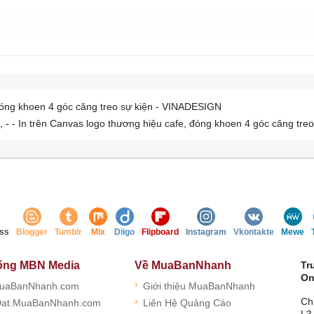
đóng khoen 4 góc căng treo sự kiện - VINADESIGN
- - In trên Canvas logo thương hiệu cafe, đóng khoen 4 góc căng tre
ss
Blogger
Tumblr
Mix
Diigo
Flipboard
Instagram
Vkontakte
Mewe
ống MBN Media
Về MuaBanNhanh
Tr
On
›
uaBanNhanh.com
Giới thiệu MuaBanNhanh
›
Ch
at.MuaBanNhanh.com
Liên Hệ Quảng Cáo
L3