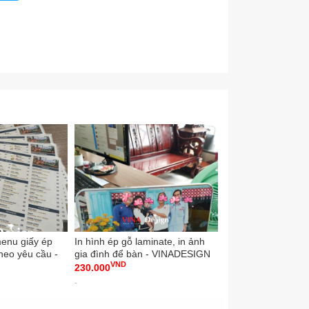
vaicanvas #incanvasgiare #inanlogotheoyeucau
chvuinan #congtyinkythuatso #congtyin #congtyinan
KyThuatSo #VINADESIGN #BinhLoiTrung #TPHCM
menu giấy ép
In hình ép gỗ laminate, in ảnh
In tờ gấp brochur
theo yêu cầu -
gia đình để bàn - VINADESIGN
hàng, tờ gấp quản
VND
VND
cấn 2 đường gấp 3
230.000
4.000
VINADESIGN
-
-