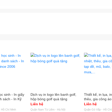
c sinh - In giấy
Dịch vụ in logo lên banh golf,
Thiết kế, in lụa, 
h sách - In Kỹ
hộp bóng golf quà tặng
thêu, gia công áo
e 2006
mũ, balo, túi xách
Liên hệ
Liên hệ
 Hồ Chí Minh
Quận Nam Từ Liêm - Hà Nội
Quận Gò Vấp - Hồ Chí