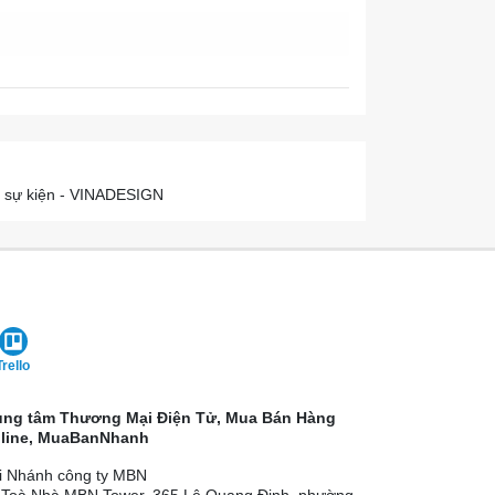
o sự kiện - VINADESIGN
Trello
ung tâm Thương Mại Điện Tử, Mua Bán Hàng
line, MuaBanNhanh
i Nhánh công ty MBN
 Toà Nhà MBN Tower, 365 Lê Quang Định, phường