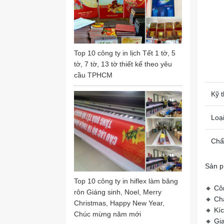
Top 10 công ty in lịch Tết 1 tờ, 5
tờ, 7 tờ, 13 tờ thiết kế theo yêu
cầu TPHCM
Kỹ t
Loại
Chất
Sản p
Top 10 công ty in hiflex làm băng
🔸 Cô
rôn Giáng sinh, Noel, Merry
🔸 Ch
Christmas, Happy New Year,
🔸 Kí
Chúc mừng năm mới
🔸 Gi