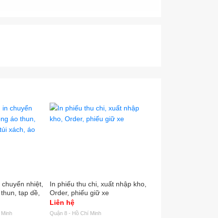
in chuyển nhiệt,
In phiếu thu chi, xuất nhập kho,
Tem nhãn mác logo é
 thun, tạp dề,
Order, phiếu giữ xe
VND
, áo mưa,...
Liên hệ
500
 Minh
Quận 8 - Hồ Chí Minh
Quận Bình Tân - Hồ Chí M