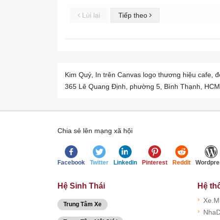
Lùi lại
Tiếp theo
Kim Quý, In trên Canvas logo thương hiệu cafe, 
365 Lê Quang Định, phường 5, Bình Thạnh, HCM, 
Chia sẻ lên mạng xã hội
Facebook
Twitter
Linkedin
Pinterest
Reddit
Wordpre
Hệ Sinh Thái
Hệ th
›
Xe.M
Trung Tâm Xe
›
NhaD