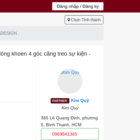
Đăng nhập / Đăng ký
Chọn Tỉnh thành
INADESIGN
đóng khoen 4 góc căng treo sự kiện -
Kim Quý
PARTNER
Kim Quý
365 Lê Quang Định, phường
5, Bình Thạnh, HCM
0969841365