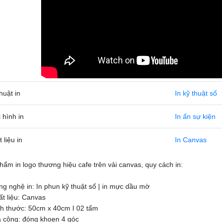
huật in
In kỹ thuật số
 hình in
In ấn sự kiện
 liệu in
In Canvas
hẩm in logo thương hiệu cafe trên vải canvas, quy cách in:
ng nghệ in: In phun kỹ thuật số | in mực dầu mờ
ất liệu: Canvas
ch thước: 50cm x 40cm I 02 tấm
a công: đóng khoen 4 góc