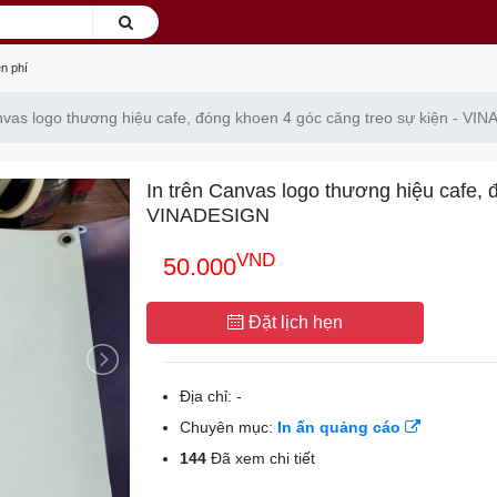
n phí
nvas logo thương hiệu cafe, đóng khoen 4 góc căng treo sự kiện - V
In trên Canvas logo thương hiệu cafe, 
VINADESIGN
VND
50.000
Đặt lịch hẹn
Địa chỉ:
-
Chuyên mục:
In ấn quảng cáo
144
Đã xem chi tiết