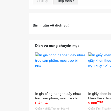
Lùi lại
Tiếp theo
Bình luận về dịch vụ:
Dịch vụ cùng chuyên mục
In gia công hanger, dây nhựa
In giấy khen họ
treo sản phẩm, móc treo bim
khen theo dan
VND
bim
Thuật Số Sinc
Liên hệ
5.000
Quận Hai Bà Trưng - Hà Nội
Quận Bình Thạnh -