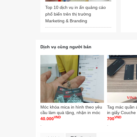
🏡 Đị
Top 10 dịch vụ in ấn quảng cáo
📧 Em
phổ biến trên thị trường
🌏 Web
Marketing & Branding
➡️ Za
📱 Ho
Dịch vụ cùng người bán
Open:
#inca
#inlo
#cong
Móc khóa mica in hình theo yêu
Tag mác quần 
cầu làm quà tặng, nhận in móc
in giấy Couche
VND
VND
khóa mica số lượng ít -
tag quần áo thô
40.000
700
VINADESIGN
Alto - VINADE
-
-