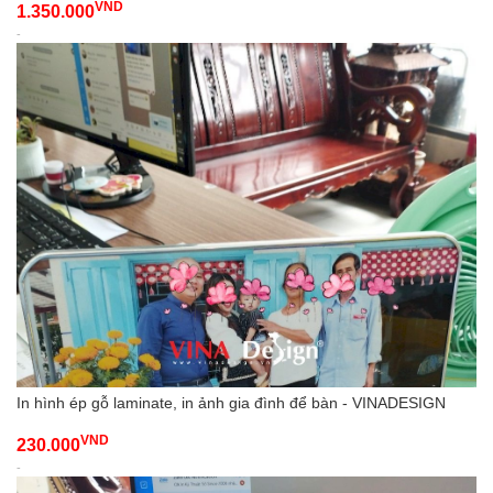
VND
1.350.000
-
In hình ép gỗ laminate, in ảnh gia đình để bàn - VINADESIGN
VND
230.000
-