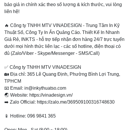
báo giá in chính xác theo số lượng & kích thước, vui lòng
liên hệ!
🔥 Công ty TNHH MTV VINADESIGN - Trung Tâm In Kỹ
Thuật Số, Công Ty In Ấn Quảng Cáo. Thiết Kế In Nhanh
Giá Rẻ, INKTS - hỗ trợ tiếp nhận đơn hàng 24/7 trực tuyến
dưới mọi hình thức liên lạc - các số hotline, điện thoại có
đủ (Zalo/Viber - Skype/Messenger - SMS/Call)
✅ Công ty TNHH MTV VINADESIGN
🏡 Địa chỉ: 365 Lê Quang Định, Phường Bình Lợi Trung,
TPHCM
📧 Email: in@inkythuatso.com
🌏 Website: https://vinadesign.vn/
➡️ Zalo Official: https://zalo.me/369509100316748630
📱 Hotline: 096 9841 365
Open: Mon - Sat (8:00 ~ 18:00)