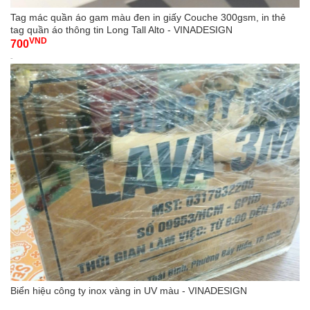
Tag mác quần áo gam màu đen in giấy Couche 300gsm, in thẻ
tag quần áo thông tin Long Tall Alto - VINADESIGN
VND
700
-
Biển hiệu công ty inox vàng in UV màu - VINADESIGN