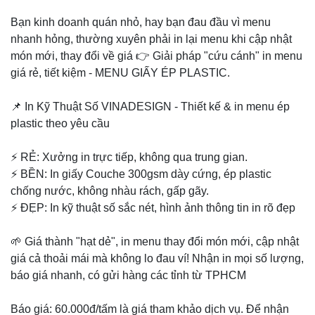
Bạn kinh doanh quán nhỏ, hay bạn đau đầu vì menu
nhanh hỏng, thường xuyên phải in lại menu khi cập nhật
món mới, thay đổi về giá 👉 Giải pháp "cứu cánh" in menu
giá rẻ, tiết kiệm - MENU GIẤY ÉP PLASTIC.
📌 In Kỹ Thuật Số VINADESIGN - Thiết kế & in menu ép
plastic theo yêu cầu
⚡ RẺ: Xưởng in trực tiếp, không qua trung gian.
⚡ BỀN: In giấy Couche 300gsm dày cứng, ép plastic
chống nước, không nhàu rách, gấp gãy.
⚡ ĐẸP: In kỹ thuật số sắc nét, hình ảnh thông tin in rõ đẹp
🌱 Giá thành "hạt dẻ", in menu thay đổi món mới, cập nhật
giá cả thoải mái mà không lo đau ví! Nhận in mọi số lượng,
báo giá nhanh, có gửi hàng các tỉnh từ TPHCM
Báo giá: 60.000đ/tấm là giá tham khảo dịch vụ. Để nhận