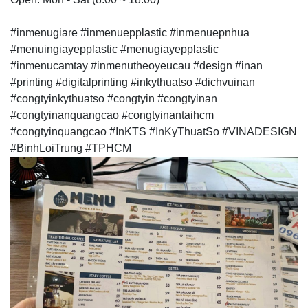
#inmenugiare #inmenuepplastic #inmenuepnhua
#menuingiayepplastic #menugiayepplastic
#inmenucamtay #inmenutheoyeucau #design #inan
#printing #digitalprinting #inkythuatso #dichvuinan
#congtyinkythuatso #congtyin #congtyinan
#congtyinanquangcao #congtyinantaihcm
#congtyinquangcao #InKTS #InKyThuatSo #VINADESIGN
#BinhLoiTrung #TPHCM