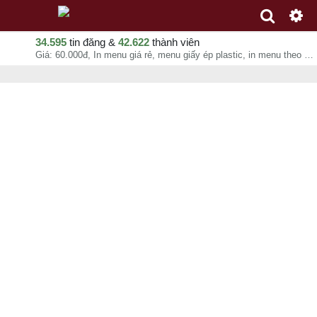
34.595
tin đăng &
42.622
thành viên
Giá: 60.000đ, In menu giá rẻ, menu giấy ép plastic, in menu theo yêu cầu - VINADESIGN, Kim Quý, chuyên mục In ấn quảng cáo tại - - 06-08-2026 09:10:57