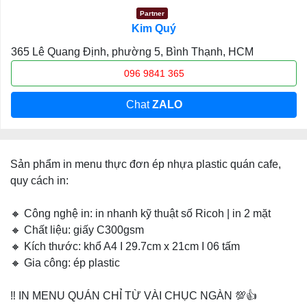
Partner
Kim Quý
365 Lê Quang Định, phường 5, Bình Thạnh, HCM
096 9841 365
Chat
ZALO
Sản phẩm in menu thực đơn ép nhựa plastic quán cafe,
quy cách in:
🔸 Công nghệ in: in nhanh kỹ thuật số Ricoh | in 2 mặt
🔸 Chất liệu: giấy C300gsm
🔸 Kích thước: khổ A4 I 29.7cm x 21cm I 06 tấm
🔸 Gia công: ép plastic
‼️ IN MENU QUÁN CHỈ TỪ VÀI CHỤC NGÀN 💯👍