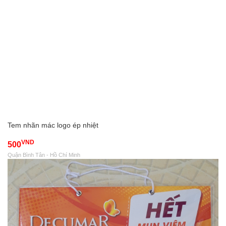
Tem nhãn mác logo ép nhiệt
VND
500
Quận Bình Tân - Hồ Chí Minh