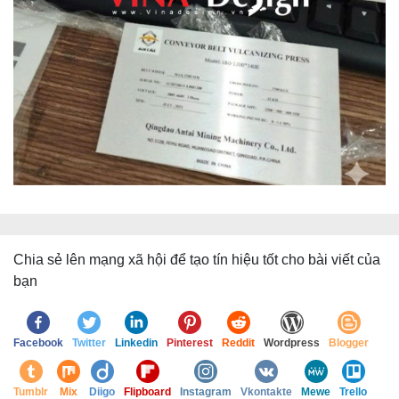
Chia sẻ lên mạng xã hội để tạo tín hiệu tốt cho bài viết của
bạn
Facebook
Twitter
Linkedin
Pinterest
Reddit
Wordpress
Blogger
Tumblr
Mix
Diigo
Flipboard
Instagram
Vkontakte
Mewe
Trello