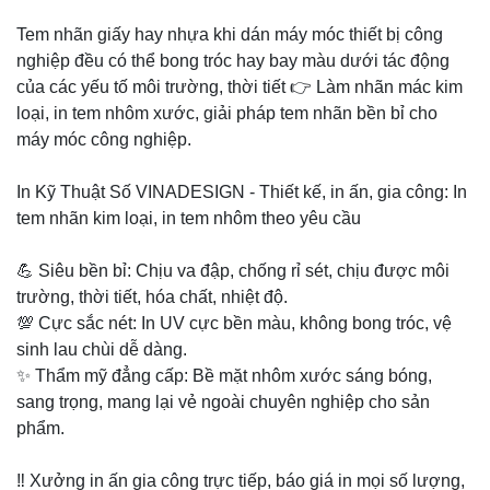
Tem nhãn giấy hay nhựa khi dán máy móc thiết bị công
nghiệp đều có thể bong tróc hay bay màu dưới tác động
của các yếu tố môi trường, thời tiết 👉 Làm nhãn mác kim
loại, in tem nhôm xước, giải pháp tem nhãn bền bỉ cho
máy móc công nghiệp.
In Kỹ Thuật Số VINADESIGN - Thiết kế, in ấn, gia công: In
tem nhãn kim loại, in tem nhôm theo yêu cầu
💪 Siêu bền bỉ: Chịu va đập, chống rỉ sét, chịu được môi
trường, thời tiết, hóa chất, nhiệt độ.
💯 Cực sắc nét: In UV cực bền màu, không bong tróc, vệ
sinh lau chùi dễ dàng.
✨ Thẩm mỹ đẳng cấp: Bề mặt nhôm xước sáng bóng,
sang trọng, mang lại vẻ ngoài chuyên nghiệp cho sản
phẩm.
‼️ Xưởng in ấn gia công trực tiếp, báo giá in mọi số lượng,