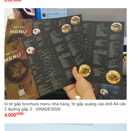
-
In tờ gấp brochure menu nhà hàng, tờ gấp quảng cáo khổ A4 cấn
2 đường gấp 3 - VINADESIGN
VND
4.000
-