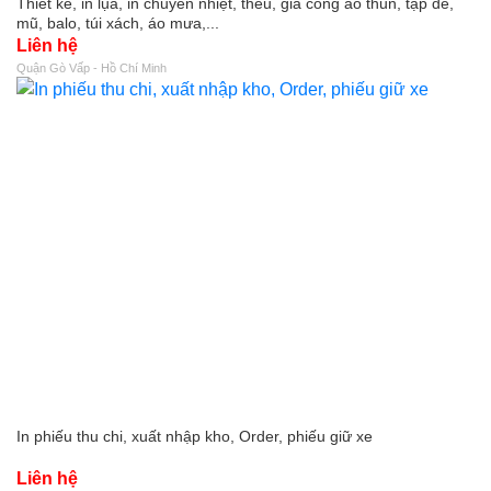
Thiết kế, in lụa, in chuyển nhiệt, thêu, gia công áo thun, tạp dề,
mũ, balo, túi xách, áo mưa,...
Liên hệ
Quận Gò Vấp - Hồ Chí Minh
In phiếu thu chi, xuất nhập kho, Order, phiếu giữ xe
Liên hệ