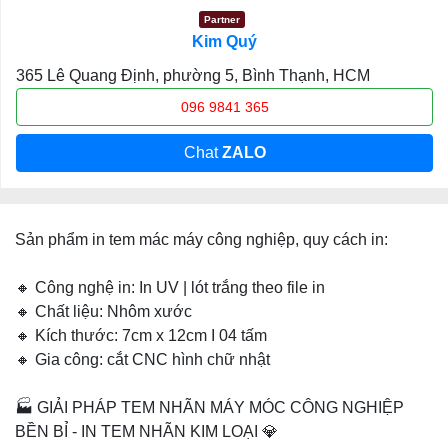
Partner
Kim Quý
365 Lê Quang Định, phường 5, Bình Thạnh, HCM
096 9841 365
Chat
ZALO
Sản phẩm in tem mác máy công nghiệp, quy cách in:
🔸 Công nghệ in: In UV | lót trắng theo file in
🔸 Chất liệu: Nhôm xước
🔸 Kích thước: 7cm x 12cm I 04 tấm
🔸 Gia công: cắt CNC hình chữ nhật
🏭 GIẢI PHÁP TEM NHÃN MÁY MÓC CÔNG NGHIỆP
BỀN BỈ - IN TEM NHÃN KIM LOẠI 💎