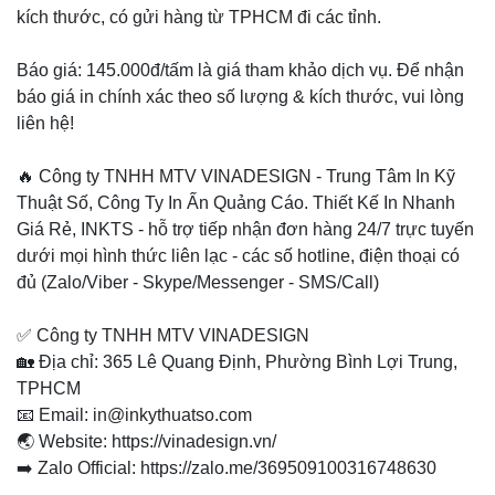
kích thước, có gửi hàng từ TPHCM đi các tỉnh.
Báo giá: 145.000đ/tấm là giá tham khảo dịch vụ. Để nhận
báo giá in chính xác theo số lượng & kích thước, vui lòng
liên hệ!
🔥 Công ty TNHH MTV VINADESIGN - Trung Tâm In Kỹ
Thuật Số, Công Ty In Ấn Quảng Cáo. Thiết Kế In Nhanh
Giá Rẻ, INKTS - hỗ trợ tiếp nhận đơn hàng 24/7 trực tuyến
dưới mọi hình thức liên lạc - các số hotline, điện thoại có
đủ (Zalo/Viber - Skype/Messenger - SMS/Call)
✅ Công ty TNHH MTV VINADESIGN
🏡 Địa chỉ: 365 Lê Quang Định, Phường Bình Lợi Trung,
TPHCM
📧 Email: in@inkythuatso.com
🌏 Website: https://vinadesign.vn/
➡️ Zalo Official: https://zalo.me/369509100316748630