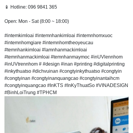
📱 Hotline: 096 9841 365
Open: Mon - Sat (8:00 ~ 18:00)
#intemkimloai #intemnhankimloai #intemnhomxuoc
#intemnhomgiare #intemnhomtheoyeucau
#temnhankimloai #lamnhanmackimloai
#temnhanmackimloai #temnhanmaymoc #inUVlennhom
#inUVtrennhom # #design #inan #printing #digitalprinting
#inkythuatso #dichvuinan #congtyinkythuatso #congtyin
#congtyinan #congtyinanquangcao #congtyinantaihcm
#congtyinquangcao #InKTS #InKyThuatSo #VINADESIGN
#BinhLoiTrung #TPHCM