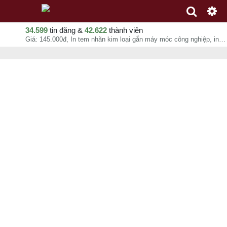
34.599
tin đăng &
42.622
thành viên
Giá: 145.000đ, In tem nhãn kim loại gắn máy móc công nghiệp, in tem nhôm theo yêu cầu - VINADESIGN, Kim Quý, chuyên mục In ấn quảng cáo tại - - 09-08-2026 18:30:24