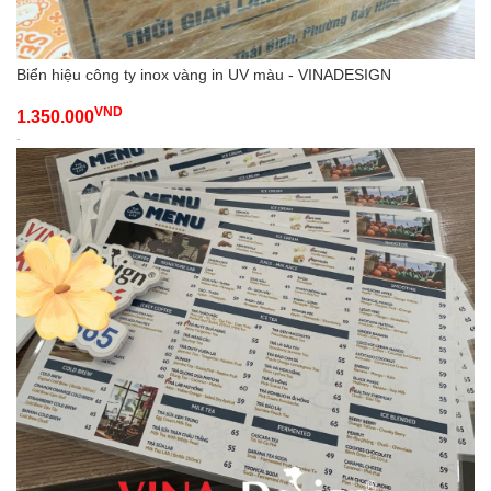
Biển hiệu công ty inox vàng in UV màu - VINADESIGN
VND
1.350.000
-