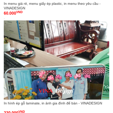
In menu giá rẻ, menu giấy ép plastic, in menu theo yêu cầu -
VINADESIGN
VND
60.000
-
In hình ép gỗ laminate, in ảnh gia đình để bàn - VINADESIGN
VND
230.000