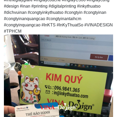
#design #inan #printing #digitalprinting #inkythuatso
#dichvuinan #congtyinkythuatso #congtyin #congtyinan
#congtyinanquangcao #congtyinantaihcm
#congtyinquangcao #InKTS #InKyThuatSo #VINADESIGN
#TPHCM