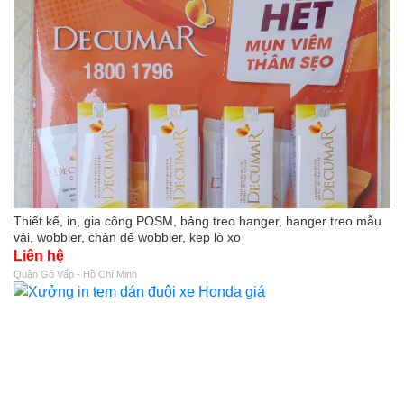
Thiết kế, in, gia công POSM, bảng treo hanger, hanger treo mẫu
vải, wobbler, chân đế wobbler, kẹp lò xo
Liên hệ
Quận Gò Vấp - Hồ Chí Minh