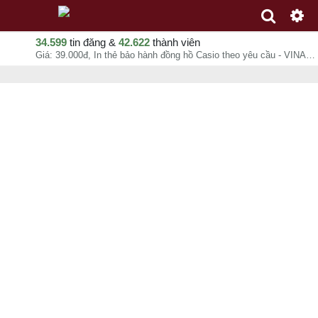
34.599
tin đăng &
42.622
thành viên
Giá: 39.000đ, In thẻ bảo hành đồng hồ Casio theo yêu cầu - VINADESIGN, Kim Quý, chuyên mục In ấn quảng cáo tại - - 09-08-2026 10:32:15