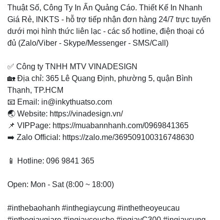
Thuật Số, Công Ty In Ấn Quảng Cáo. Thiết Kế In Nhanh
Giá Rẻ, INKTS - hỗ trợ tiếp nhận đơn hàng 24/7 trực tuyến
dưới mọi hình thức liên lạc - các số hotline, điện thoại có
đủ (Zalo/Viber - Skype/Messenger - SMS/Call)
✅ Công ty TNHH MTV VINADESIGN
🏡 Địa chỉ: 365 Lê Quang Định, phường 5, quận Bình
Thạnh, TP.HCM
📧 Email: in@inkythuatso.com
🌏 Website: https://vinadesign.vn/
📌 VIPPage: https://muabannhanh.com/0969841365
➡️ Zalo Official: https://zalo.me/369509100316748630
📱 Hotline: 096 9841 365
Open: Mon - Sat (8:00 ~ 18:00)
#inthebaohanh #inthegiaycung #inthetheoyeucau
#inthegiaygiare #ingiaycouche #ingiayC300 #ingiaycung