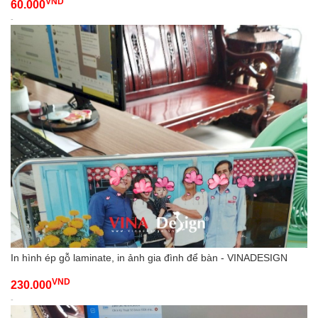
VND
60.000
-
In hình ép gỗ laminate, in ảnh gia đình để bàn - VINADESIGN
VND
230.000
-