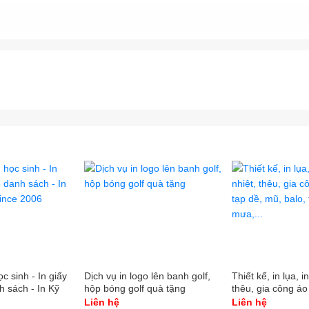
tyinanquangcao #congtyinantaihcm #congtyinquangcao #InKTS #In
c sinh - In giấy
Dịch vụ in logo lên banh golf,
Thiết kế, in lụa, 
h sách - In Kỹ
hộp bóng golf quà tặng
thêu, gia công áo
e 2006
mũ, balo, túi xách
Liên hệ
Liên hệ