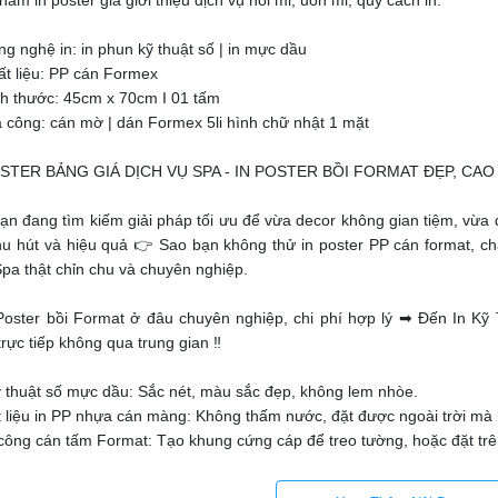
ẩm in poster giá giới thiệu dịch vụ nối mi, uốn mi, quy cách in:
g nghệ in: in phun kỹ thuật số | in mực dầu
ất liệu: PP cán Formex
ch thước: 45cm x 70cm I 01 tấm
a công: cán mờ | dán Formex 5li hình chữ nhật 1 mặt
OSTER BẢNG GIÁ DỊCH VỤ SPA - IN POSTER BỒI FORMAT ĐẸP, CAO
ạn đang tìm kiếm giải pháp tối ưu để vừa decor không gian tiệm, vừa
thu hút và hiệu quả 👉 Sao bạn không thử in poster PP cán format, c
Spa thật chỉn chu và chuyên nghiệp.
 Poster bồi Format ở đâu chuyên nghiệp, chi phí hợp lý ➡ Đến In K
rực tiếp không qua trung gian ‼️
 kỹ thuật số mực dầu: Sắc nét, màu sắc đẹp, không lem nhòe.
ất liệu in PP nhựa cán màng: Không thấm nước, đặt được ngoài trời mà 
a công cán tấm Format: Tạo khung cứng cáp để treo tường, hoặc đặt trê
n in mọi kích thước, số lượng, giá xưởng tốt nhất.