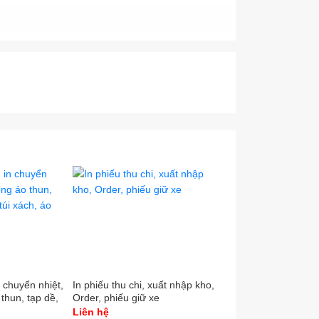
KyThuatSo #VINADESIGN #BinhLoiTrung #TPHCM
in chuyển nhiệt,
In phiếu thu chi, xuất nhập kho,
Tem nhãn mác logo é
 thun, tạp dề,
Order, phiếu giữ xe
VND
, áo mưa,...
Liên hệ
500