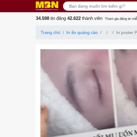
34.598
tin đăng
42.622
thành viên
Tham gia đăng tin miễ
Trang chủ
In ấn quảng cáo
In poster 