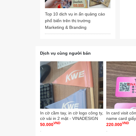
Báo gi
Top 10 dịch vụ in ấn quảng cáo
phổ biến trên thị trường
🔥 Cô
Marketing & Branding
INKTS 
Skype
✅ Cô
Dịch vụ cùng người bán
🏡 Đị
📧 Em
🌏 Web
➡️ Za
📱 Ho
Open:
In cờ cầm tay, in cờ logo công ty,
In card visit cô
#inpo
cờ vải in 2 mặt - VINADESIGN
name card giấy
VND
VND
VINADESIGN
50.000
220.000
#post
#desi
-
-