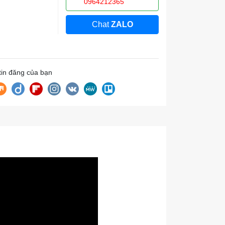
0964212365
Chat
ZALO
 tin đăng của bạn