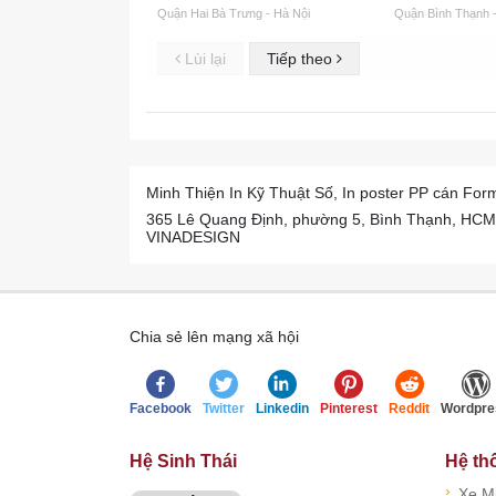
Quận Hai Bà Trưng - Hà Nội
Quận Bình Thạnh -
Lùi lại
Tiếp theo
Minh Thiện In Kỹ Thuật Số, In poster PP cán Form
365 Lê Quang Định, phường 5, Bình Thạnh, HCM, - 
VINADESIGN
Chia sẻ lên mạng xã hội
Facebook
Twitter
Linkedin
Pinterest
Reddit
Wordpre
Hệ Sinh Thái
Hệ th
›
Xe.M