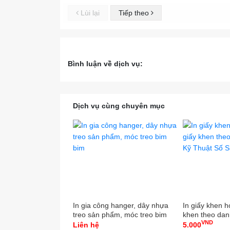
#cong
Lùi lại
Tiếp theo
Bình luận về dịch vụ:
Dịch vụ cùng chuyên mục
In gia công hanger, dây nhựa
In giấy khen họ
treo sản phẩm, móc treo bim
khen theo dan
VND
bim
Thuật Số Sinc
Liên hệ
5.000