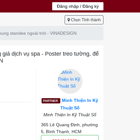
Đăng nhập / Đăng ký
Chọn Tỉnh thành
 khung standee ngoài trời - VINADESIGN
 giá dịch vụ spa - Poster treo tường, để
GN
Minh Thiện In Kỹ
PARTNER
Thuật Số
Minh Thiện In Kỹ Thuật Số
365 Lê Quang Định, phường
5, Bình Thạnh, HCM