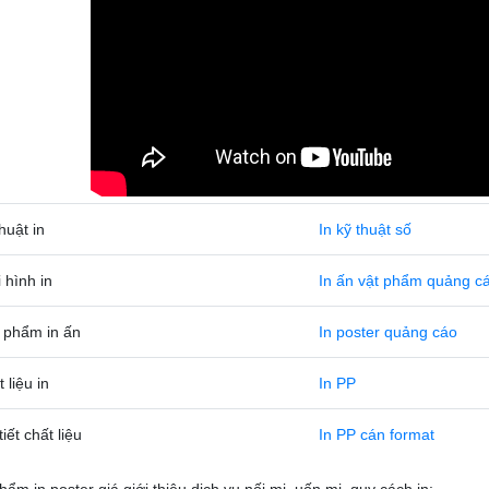
huật in
In kỹ thuật số
 hình in
In ấn vật phẩm quảng c
 phẩm in ấn
In poster quảng cáo
 liệu in
In PP
tiết chất liệu
In PP cán format