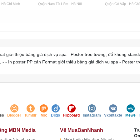
 Hồ Chí Minh
Quận Nam Từ Liêm - Hà Nội
Quận Gò Vấp - Hồ Chí
at giới thiệu bảng giá dịch vụ spa - Poster treo tường, để khung stan
- In poster PP cán Format giới thiệu bảng giá dịch vụ spa - Poster tr
ss
Blogger
Tumblr
Mix
Diigo
Flipboard
Instagram
Vkontakte
Mewe
ống MBN Media
Về MuaBanNhanh
Tr
On
›
uaBanNhanh.com
Giới thiệu MuaBanNhanh