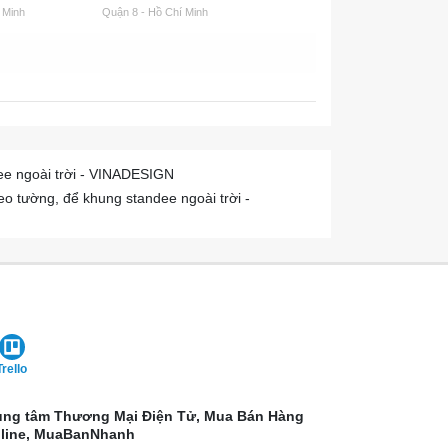
 Minh
Quận 8 - Hồ Chí Minh
Quận Bình Tân - Hồ Chí M
dee ngoài trời - VINADESIGN
eo tường, để khung standee ngoài trời -
Trello
ung tâm Thương Mại Điện Tử, Mua Bán Hàng
line, MuaBanNhanh