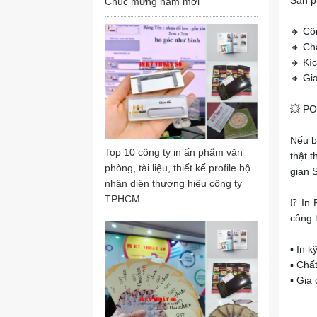
Sản ph
Chúc mừng năm mới
🔸 Côn
🔸 Ch
🔸 Kí
🔸 Gi
💥 P
Nếu b
Top 10 công ty in ấn phẩm văn
thật 
phòng, tài liệu, thiết kế profile bộ
gian 
nhận diện thương hiệu công ty
TPHCM
⁉️ In
công t
▪️ In
▪️ Ch
▪️ Gi
‼️ Nhậ