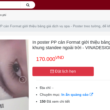
n phí
PP cán Format giới thiệu bảng giá dịch vụ spa - Poster treo tường, để
In poster PP cán Format giới thiệu bảng
khung standee ngoài trời - VINADESI
VND
170.000
Đặt lịch hẹn
Địa chỉ:
-
Chuyên mục:
In ấn quảng cáo
150
Đã xem chi tiết