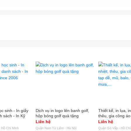
c sinh - In giấy
Dịch vụ in logo lên banh golf,
Thiết kế, in lụa, 
h sách - In Kỹ
hộp bóng golf quà tặng
thêu, gia công áo
e 2006
mũ, balo, túi xách
Liên hệ
Liên hệ
 Hồ Chí Minh
Quận Nam Từ Liêm - Hà Nội
Quận Gò Vấp - Hồ Chí