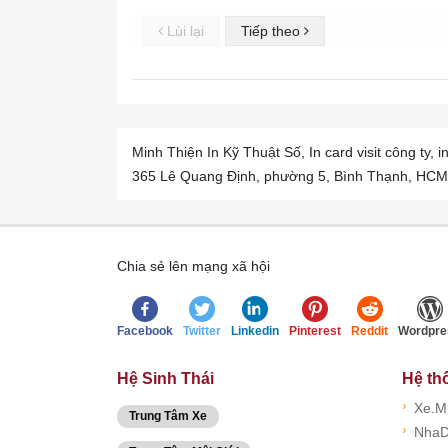
Lùi lại
Tiếp theo
Minh Thiện In Kỹ Thuật Số, In card visit công ty
365 Lê Quang Định, phường 5, Bình Thạnh, HCM, -
Chia sẻ lên mạng xã hội
Facebook
Twitter
Linkedin
Pinterest
Reddit
Wordpre
Hệ Sinh Thái
Hệ th
›
Xe.M
Trung Tâm Xe
›
NhaD