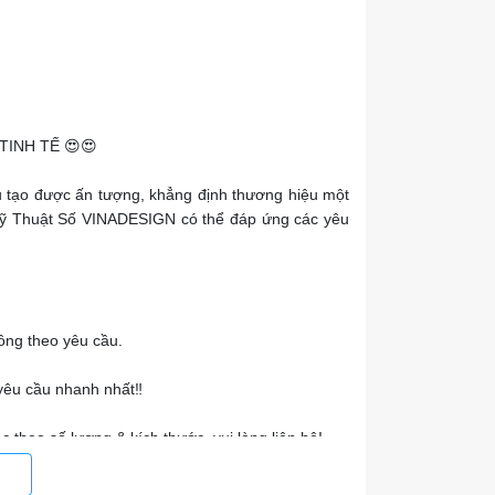
TINH TẾ 😍😍
u tạo được ấn tượng, khẳng định thương hiệu một
n Kỹ Thuật Số VINADESIGN có thể đáp ứng các yêu
ông theo yêu cầu.
 yêu cầu nhanh nhất‼️
 theo số lượng & kích thước, vui lòng liên hệ!
 In Ấn Quảng Cáo. Thiết Kế In Nhanh Giá Rẻ,