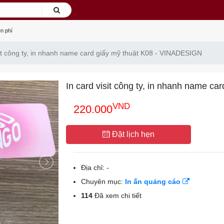
n phí
sit công ty, in nhanh name card giấy mỹ thuật K08 - VINADESIGN
In card visit công ty, in nhanh name c
VND
220.000
Đặt lịch hẹn
Địa chỉ:
-
Chuyên mục:
In ấn quảng cáo
114
Đã xem chi tiết