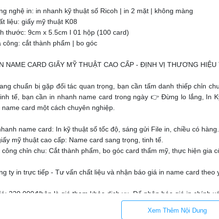
ng nghệ in: in nhanh kỹ thuật số Ricoh | in 2 mặt | không màng
t liệu: giấy mỹ thuật K08
ch thước: 9cm x 5.5cm I 01 hộp (100 card)
a công: cắt thành phẩm | bo góc
 IN NAME CARD GIẤY MỸ THUẬT CAO CẤP - ĐỊNH VỊ THƯƠNG HIỆU 
ang chuẩn bị gặp đối tác quan trọng, bạn cần tấm danh thiếp chỉn ch
tinh tế, bạn cần in nhanh name card trong ngày 👉 Đừng lo lắng, I
n name card một cách chuyên nghiệp.
hanh name card: In kỹ thuật số tốc độ, sáng gửi File in, chiều có hàng.
iấy mỹ thuật cao cấp: Name card sang trọng, tinh tế.
 công chỉn chu: Cắt thành phẩm, bo góc card thẩm mỹ, thực hiện gia c
g ty in trực tiếp - Tư vấn chất liệu và nhận báo giá in name card theo
á: 220.000đ/hộp là giá tham khảo dịch vụ. Để nhận báo giá in chính xác
Xem Thêm Nội Dung
ng ty TNHH MTV VINADESIGN - Trung Tâm In Kỹ Thuật Số, Công Ty