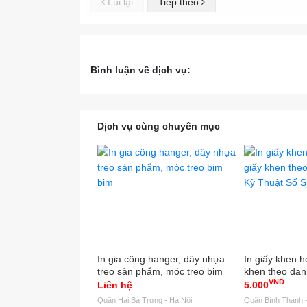
Lùi lại
Tiếp theo
Bình luận về dịch vụ:
Dịch vụ cùng chuyên mục
In gia công hanger, dây nhựa
In giấy khen họ
treo sản phẩm, móc treo bim
khen theo dan
VND
bim
Thuật Số Sinc
Liên hệ
5.000
Quận Hai Bà Trưng - Hà Nội
Quận Bình Thạnh -