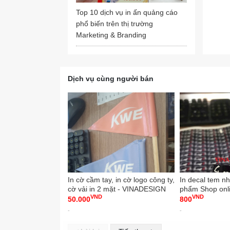
INKTS 
Top 10 dịch vụ in ấn quảng cáo
Skype
phổ biến trên thị trường
Marketing & Branding
✅ Cô
🏡 Đị
📧 Em
🌏 Web
Dịch vụ cùng người bán
➡️ Za
📱 Ho
Open:
#inna
#giay
#con
In cờ cầm tay, in cờ logo công ty,
In decal tem n
#InKy
cờ vải in 2 mặt - VINADESIGN
phẩm Shop onli
VND
VND
Decal theo yêu
50.000
800
VINADESIGN
-
-