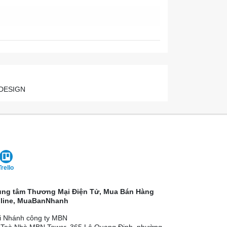
NADESIGN
Trello
ung tâm Thương Mại Điện Tử, Mua Bán Hàng
line, MuaBanNhanh
i Nhánh công ty MBN
 Toà Nhà MBN Tower, 365 Lê Quang Định, phường