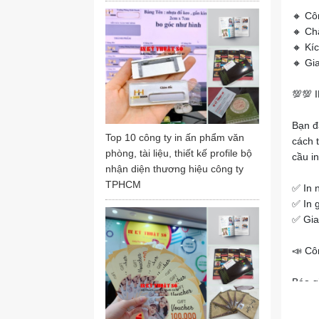
🔸 Cô
🔸 Chấ
🔸 Kí
🔸 Gi
💯💯
Bạn đ
Top 10 công ty in ấn phẩm văn
cách 
phòng, tài liệu, thiết kế profile bộ
cầu i
nhận diện thương hiệu công ty
TPHCM
✅ In n
✅ In g
✅ Gia
📣 Côn
Báo gi
🔥 Cô