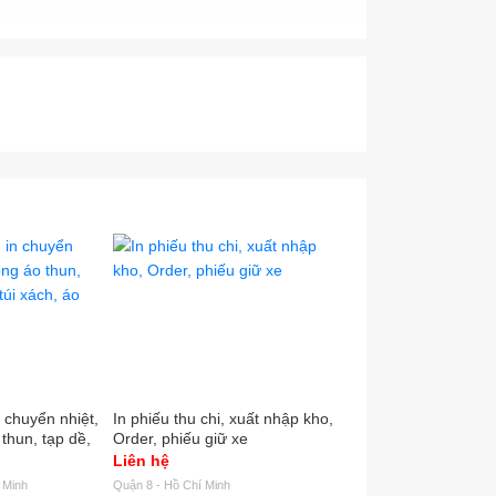
in chuyển nhiệt,
In phiếu thu chi, xuất nhập kho,
Tem nhãn mác logo é
 thun, tạp dề,
Order, phiếu giữ xe
VND
, áo mưa,...
Liên hệ
500
 Minh
Quận 8 - Hồ Chí Minh
Quận Bình Tân - Hồ Chí M