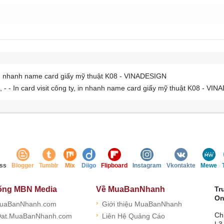
, in nhanh name card giấy mỹ thuật K08 - VINADESIGN
 - In card visit công ty, in nhanh name card giấy mỹ thuật K08 - VI
ss
Blogger
Tumblr
Mix
Diigo
Flipboard
Instagram
Vkontakte
Mewe
ống MBN Media
Về MuaBanNhanh
Tr
On
›
uaBanNhanh.com
Giới thiệu MuaBanNhanh
›
Ch
at.MuaBanNhanh.com
Liên Hệ Quảng Cáo
L3