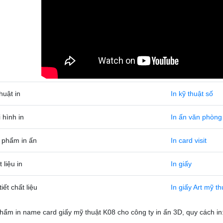
huật in
In kỹ thuật số
 hình in
In ấn văn phòng
 phẩm in ấn
In card visit
 liệu in
In giấy
tiết chất liệu
In giấy Art mỹ th
hẩm in name card giấy mỹ thuật K08 cho công ty in ấn 3D, quy cách in