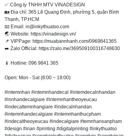
✅ Công ty TNHH MTV VINADESIGN
🏡 Địa chỉ: 365 Lê Quang Định, phường 5, quận Bình
Thạnh, TP.HCM
📧 Email: in@inkythuatso.com
🌏 Website: https://vinadesign.vn/
📌 VIPPage: https://muabannhanh.com/0969841365
➡️ Zalo Official: https://zalo.me/369509100316748630
📱 Hotline: 096 9841 365
Open: Mon - Sat (8:00 ~ 18:00)
#intemnhan #intemnhandecal #intemdecalnhandan
#innhandecalgiare #intemnhantheoyeucau
#indecaltemnhangiare #indecalnhandan
#intemnhandecalgiare #intemnhanthucpham
#indecaltheoyeucau #indecalgiare #temnhansanpham
#design #inan #printing #digitalprinting #inkythuatso
#dichvuinan #congtyinkythuatso #congtyin #congtyinan