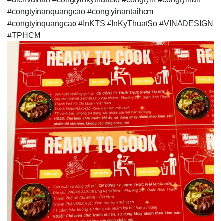
#congtyinanquangcao #congtyinantaihcm
#congtyinquangcao #InKTS #InKyThuatSo #VINADESIGN
#TPHCM