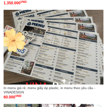
VND
1.350.000
-
In menu giá rẻ, menu giấy ép plastic, in menu theo yêu cầu -
VINADESIGN
VND
60.000
-