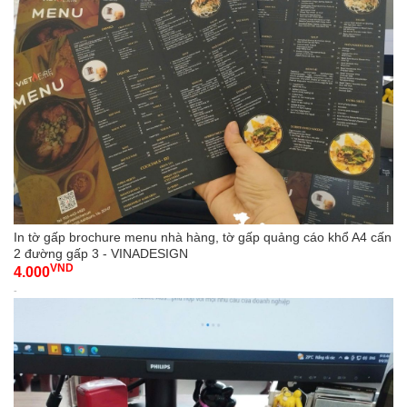
In tờ gấp brochure menu nhà hàng, tờ gấp quảng cáo khổ A4 cấn
2 đường gấp 3 - VINADESIGN
VND
4.000
-