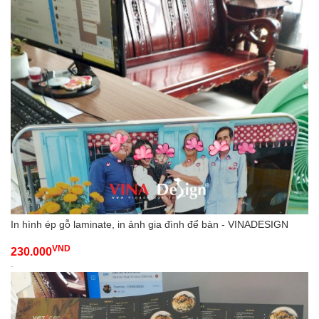
In hình ép gỗ laminate, in ảnh gia đình để bàn - VINADESIGN
VND
230.000
-