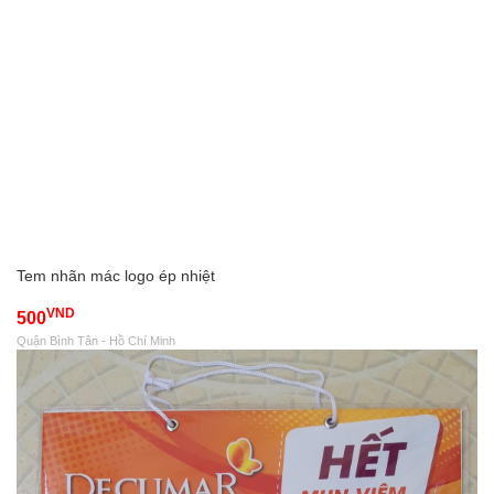
Tem nhãn mác logo ép nhiệt
VND
500
Quận Bình Tân - Hồ Chí Minh