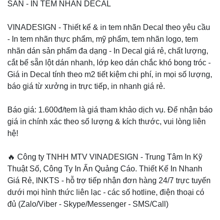
SẴN - IN TEM NHÃN DECAL
VINADESIGN - Thiết kế & in tem nhãn Decal theo yêu cầu
- In tem nhãn thực phẩm, mỹ phẩm, tem nhãn logo, tem
nhãn dán sản phẩm đa dạng - In Decal giá rẻ, chất lượng,
cắt bế sẵn lột dán nhanh, lớp keo dán chắc khó bong tróc -
Giá in Decal tính theo m2 tiết kiệm chi phí, in mọi số lượng,
báo giá từ xưởng in trực tiếp, in nhanh giá rẻ.
Báo giá: 1.600đ/tem là giá tham khảo dịch vụ. Để nhận báo
giá in chính xác theo số lượng & kích thước, vui lòng liên
hệ!
🔥 Công ty TNHH MTV VINADESIGN - Trung Tâm In Kỹ
Thuật Số, Công Ty In Ấn Quảng Cáo. Thiết Kế In Nhanh
Giá Rẻ, INKTS - hỗ trợ tiếp nhận đơn hàng 24/7 trực tuyến
dưới mọi hình thức liên lạc - các số hotline, điện thoại có
đủ (Zalo/Viber - Skype/Messenger - SMS/Call)