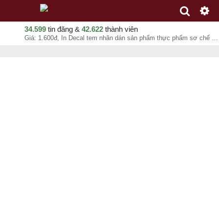
34.599
tin đăng &
42.622
thành viên
Giá: 1.600đ, In Decal tem nhãn dán sản phẩm thực phẩm sơ chế Ready To Cook - VINADESIGN, Kim Quý, chuyên mục In ấn quảng cáo tại - - 08-08-2026 16:01:43