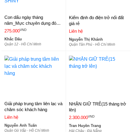
Con dấu ngày tháng
Kiểm định đo điện trở nối đất
năm_Mực chuyên dụng đóng
giá rẻ
lên mọi chất liệu_hàng nhập
VND
275.000
Liên hệ
khẩu hiệu SHINY
Khắc Dấu
Nguyễn Thị Khánh
Quận 12 - Hồ Chí Minh
Quận Tân Phú - Hồ Chí Minh
Giải pháp trung tâm liên lạc và
NHẬN GIỮ TRẺ(15 tháng trở
chăm sóc khách hàng
lên)
VND
Liên hệ
2.300.000
Nguyễn Anh Tuấn
Tran Huyền Trang
Quận Gò Vấp - Hồ Chí Minh
Hải Châu - Đà Nẵng