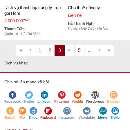
Dịch vụ thành lập công ty trọn
Cho thuê công ty
gói Hcm
Liên hệ
VND
2.000.000
Hà Thanh Nghị
Huyện Hoài Đức - Hà Nội
Thành Trần
Quận 10 - Hồ Chí Minh
1
2
3
4
5
...
Dịch vụ khác
Chia sẻ lên mạng xã hội
Facebook
Twitter
Linkedin
Pinterest
Reddit
Wordpress
Blogger
Tumblr
Mix
Diigo
Flipboard
Instagram
Vkontakte
Mewe
Trello