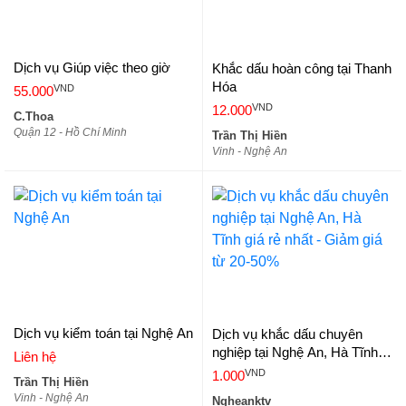
Dịch vụ Giúp việc theo giờ
Khắc dấu hoàn công tại Thanh
Hóa
VND
55.000
VND
12.000
C.Thoa
Quận 12 - Hồ Chí Minh
Trần Thị Hiền
Vinh - Nghệ An
Dịch vụ kiểm toán tại Nghệ An
Dịch vụ khắc dấu chuyên
nghiệp tại Nghệ An, Hà Tĩnh
Liên hệ
giá rẻ nhất - Giảm giá từ 20-
VND
1.000
Trần Thị Hiền
50%
Vinh - Nghệ An
Ngheanktv