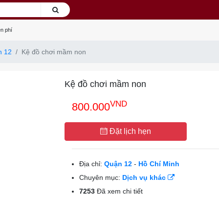
n phí
n 12
Kệ đồ chơi mầm non
Kệ đồ chơi mầm non
VND
800.000
Đặt lịch hẹn
Địa chỉ:
Quận 12
-
Hồ Chí Minh
Chuyên mục:
Dịch vụ khác
7253
Đã xem chi tiết