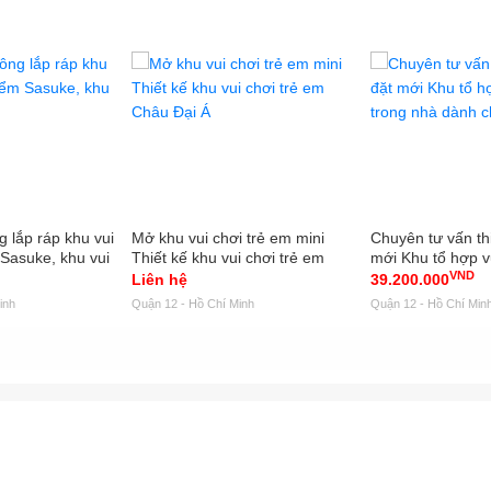
g lắp ráp khu vui
Mở khu vui chơi trẻ em mini
Chuyên tư vấn thi
Sasuke, khu vui
Thiết kế khu vui chơi trẻ em
mới Khu tổ hợp v
VND
Châu Đại Á
nhà dành cho tr
Liên hệ
39.200.000
inh
Quận 12 - Hồ Chí Minh
Quận 12 - Hồ Chí Min