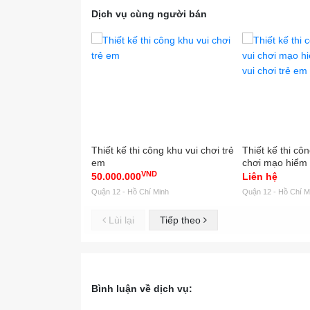
Dịch vụ cùng người bán
Thiết kế thi công khu vui chơi trẻ
Thiết kế thi côn
em
chơi mạo hiểm 
VND
chơi trẻ em
50.000.000
Liên hệ
Quận 12 - Hồ Chí Minh
Quận 12 - Hồ Chí M
Lùi lại
Tiếp theo
Bình luận về dịch vụ: