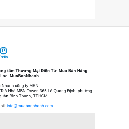
Trello
ung tâm Thương Mại Điện Tử, Mua Bán Hàng
line, MuaBanNhanh
i Nhánh công ty MBN
 Toà Nhà MBN Tower, 365 Lê Quang Định, phường
 quận Bình Thạnh, TPHCM
ail:
info@muabannhanh.com