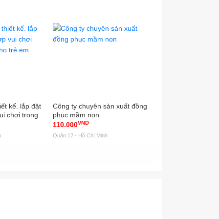
ết kế. lắp đặt
Công ty chuyên sản xuất đồng
Quần áo trẻ em giá
ui chơi trong
phục mầm non
VND
ẻ em
110.000
Liên hệ
h
Quận 12 - Hồ Chí Minh
Quận 2 - Hồ Chí Minh