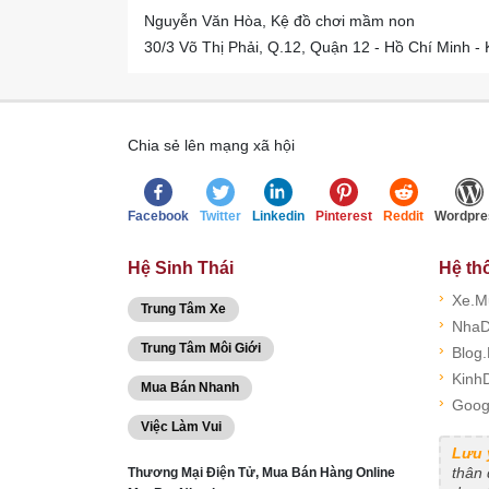
Nguyễn Văn Hòa, Kệ đồ chơi mầm non
30/3 Võ Thị Phải, Q.12, Quận 12 - Hồ Chí Minh 
Chia sẻ lên mạng xã hội
Facebook
Twitter
Linkedin
Pinterest
Reddit
Wordpre
Hệ Sinh Thái
Hệ th
›
Xe.M
Trung Tâm Xe
›
NhaD
Trung Tâm Môi Giới
›
Blog
›
Kinh
Mua Bán Nhanh
›
Goog
Việc Làm Vui
Lưu 
thân
Thương Mại Điện Tử, Mua Bán Hàng Online