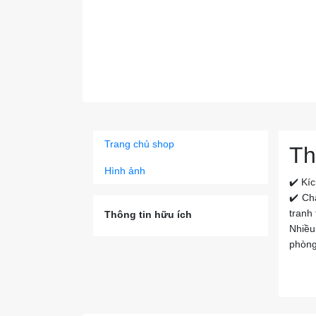
Trang chủ shop
Th
Hình ảnh
✔️ Kí
✔️ Ch
tranh 
Thông tin hữu ích
Nhiều
phòng,