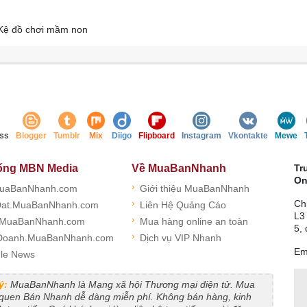
- Kệ đồ chơi mầm non
ss
Blogger
Tumblr
Mix
Diigo
Flipboard
Instagram
Vkontakte
Mewe
ống MBN Media
Về MuaBanNhanh
Tr
On
›
uaBanNhanh.com
Giới thiệu MuaBanNhanh
›
Ch
at.MuaBanNhanh.com
Liên Hệ Quảng Cáo
L3
›
.MuaBanNhanh.com
Mua hàng online an toàn
5,
›
Doanh.MuaBanNhanh.com
Dịch vụ VIP Nhanh
Em
le News
ý:
MuaBanNhanh là Mạng xã hội Thương mại điện tử. Mua
 quen Bán Nhanh dễ dàng miễn phí. Không bán hàng, kinh