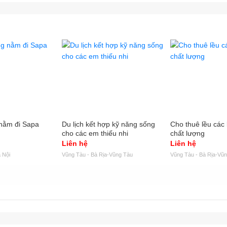
nằm đi Sapa
Du lịch kết hợp kỹ năng sống
Cho thuê lều các l
cho các em thiếu nhi
chất lượng
Liên hệ
Liên hệ
 Nội
Vũng Tàu - Bà Rịa-Vũng Tàu
Vũng Tàu - Bà Rịa-Vũ