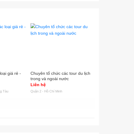
oại giá rẻ -
Chuyên tổ chức các tour du lịch
Giới Thiệu KS Hươn
trong và ngoài nước
Pa
Liên hệ
Liên hệ
ng Tàu
Quận 2 - Hồ Chí Minh
Sa Pa - Lào Cai