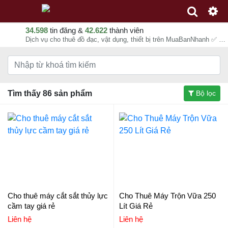
34.598
tin đăng &
42.622
thành viên
Dịch vụ cho thuê đồ đạc, vật dụng, thiết bị trên MuaBanNhanh ✅ Đón đầu xu hướng thuê mọi thứ, giải pháp tiết kiệm chi phí, cuộc sống tiện nghi
Tìm thấy 86 sản phẩm
Bộ lọc
Cho thuê máy cắt sắt thủy lực
Cho Thuê Máy Trộn Vữa 250
cầm tay giá rẻ
Lít Giá Rẻ
Liên hệ
Liên hệ