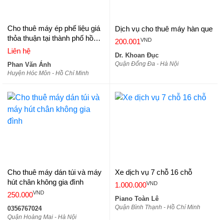
Cho thuê máy ép phế liệu giá
Dịch vụ cho thuê máy hàn que
thỏa thuận tại thành phố hồ
VND
200.001
chí minh
Liên hệ
Dr. Khoan Đục
Quận Đống Đa - Hà Nội
Phan Văn Ánh
Huyện Hóc Môn - Hồ Chí Minh
Cho thuê máy dán túi và máy
Xe dịch vụ 7 chỗ 16 chỗ
hút chân không gia đình
VND
1.000.000
VND
250.000
Piano Toàn Lê
Quận Bình Thạnh - Hồ Chí Minh
0356767024
Quận Hoàng Mai - Hà Nội