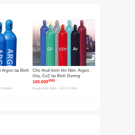
Argon tại Bình
Cho thuê bình khí Nitơ, Argon,
Cho thuê bình oxy 
Oxy, Co2 tại Bình Dương
VND
100.000
Liên hệ
Chí Minh
Huyện Hóc Môn - Hồ Chí Minh
Huyện Hóc Môn - Hồ Chí