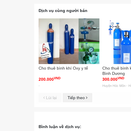
Dịch vụ cùng người bán
Cho thuê bình khí Oxy y tế
Cho thuê bình kh
Bình Dương
VND
VND
200.000
300.000
-
Huyện Hóc Môn - H
Lùi lại
Tiếp theo
Bình luận về dịch vụ: