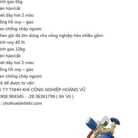
bình gas 6kg
đèn hàn/cắt
mét dây hơi 2 màu
đồng hồ oxy – gas
van chống cháy ngược
 hàn gió đá lớn dùng cho công nghiệp hàn nhiều gồm:
ình oxy 40 lít
bình gas 12kg
đèn hàn/cắt
mét dây hơi 2 màu
đồng hồ oxy – gas
van chống cháy ngược
hệ để được tư vấn :
 TY TNHH KHÍ CÔNG NGHIỆP HOÀNG VŨ
0908.984345 - -28.36361799 ( Mr Vũ )
 : chothuebinhkhi.com