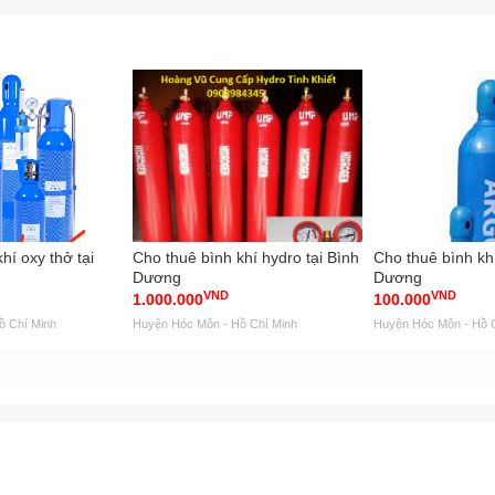
í oxy thở tại
Cho thuê bình khí hydro tại Bình
Cho thuê bình khí 
Dương
Dương
VND
VND
1.000.000
100.000
ồ Chí Minh
Huyện Hóc Môn - Hồ Chí Minh
Huyện Hóc Môn - Hồ 