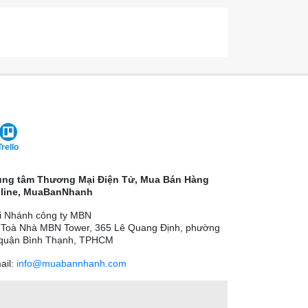
Trello
ung tâm Thương Mại Điện Tử, Mua Bán Hàng
line, MuaBanNhanh
i Nhánh công ty MBN
 Toà Nhà MBN Tower, 365 Lê Quang Định, phường
 quận Bình Thạnh, TPHCM
ail:
info@muabannhanh.com