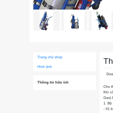
Trang chủ shop
Th
Hình ảnh
Doa
Thông tin hữu ích
Cho t
Khí c
Gas).B
1. Bộ 
- 01 b