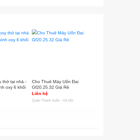
 thở tại nhà -
Cho Thuê Máy Uốn Đai
Cho Thuê Máy Cắt S
ình oxy 6 khối
Gf20.25.32 Giá Rẻ
Gw42,45,50 Giá Rẻ 
Liên hệ
Liên hệ
Quận Thanh Xuân - Hà Nội
Quận Thanh Xuân - Hà Nội