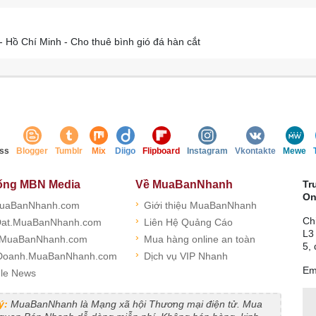
Hồ Chí Minh - Cho thuê bình gió đá hàn cắt
ss
Blogger
Tumblr
Mix
Diigo
Flipboard
Instagram
Vkontakte
Mewe
ống MBN Media
Về MuaBanNhanh
Tr
On
›
uaBanNhanh.com
Giới thiệu MuaBanNhanh
›
Ch
at.MuaBanNhanh.com
Liên Hệ Quảng Cáo
L3
›
.MuaBanNhanh.com
Mua hàng online an toàn
5,
›
Doanh.MuaBanNhanh.com
Dịch vụ VIP Nhanh
Em
le News
ý:
MuaBanNhanh là Mạng xã hội Thương mại điện tử. Mua