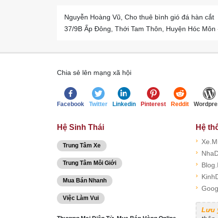
Nguyễn Hoàng Vũ, Cho thuê bình gió đá hàn cắt
37/9B Ấp Đông, Thới Tam Thôn, Huyện Hóc Môn - 
Chia sẻ lên mạng xã hội
Facebook
Twitter
Linkedin
Pinterest
Reddit
Wordpre
Hệ Sinh Thái
Hệ th
›
Xe.M
Trung Tâm Xe
›
NhaD
Trung Tâm Môi Giới
›
Blog
›
Kinh
Mua Bán Nhanh
›
Goog
Việc Làm Vui
Lưu 