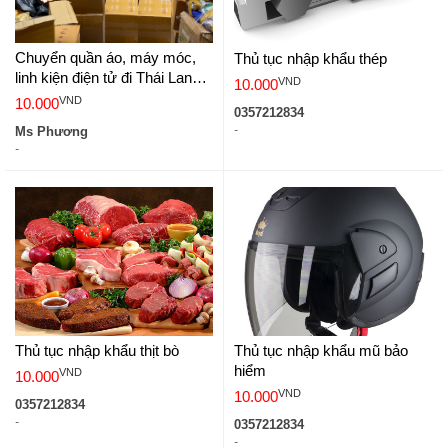
Chuyển quần áo, máy móc,
Thủ tục nhập khẩu thép
linh kiện điện tử đi Thái Lan
VND
10.000
nhanh chóng, giá rẻ
VND
10.000
0357212834
-
Ms Phương
-
Thủ tục nhập khẩu thịt bò
Thủ tục nhập khẩu mũ bảo
hiểm
VND
10.000
VND
10.000
0357212834
-
0357212834
-