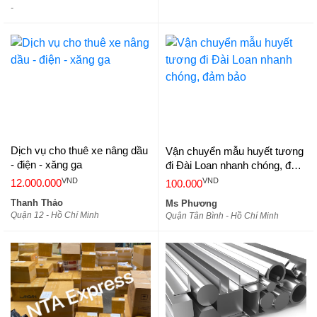
-
Dịch vụ cho thuê xe nâng dầu
Vận chuyển mẫu huyết tương
- điện - xăng ga
đi Đài Loan nhanh chóng, đảm
bảo
VND
VND
12.000.000
100.000
Thanh Thảo
Ms Phương
Quận 12 - Hồ Chí Minh
Quận Tân Bình - Hồ Chí Minh