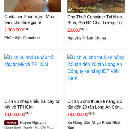
Container Phúc Vận - Mua
Cho Thuê Container Tại Ninh
bán/ cho thuê giá rẻ
Bình, Giá Rẻ Chất Lượng Tốt
VND
VND
2.000.000
20.000
Phúc Vận Container
Nguyễn Thành Chung
-
-
Dịch vụ nhập khẩu trái cây từ
Dịch vụ cho thuê xe nâng 2.5
Mỹ về TPHCM
tấn đến 20 tấn Long An Công
ty xe nâng IDT Việt Nam
VND
VND
10.000.000
18.000.000
Huyen Nguyen
Xe Nâng Dầu Nhập Khẩu Nhật
Partner
Quận Bình Thạnh - Hồ Chí Minh
Bản