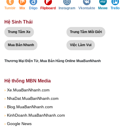
Tumblr
Mix
Diigo
Flipboard
Instagram
Vkontakte
Mewe
Trello
Hệ Sinh Thái
Trung Tâm Xe
Trung Tâm Môi Giới
Mua Bán Nhanh
Việc Làm Vui
Thương Mại Điện Tử, Mua Bán Hàng Online MuaBanNhanh
Hệ thống MBN Media
›
Xe.MuaBanNhanh.com
›
NhaDat.MuaBanNhanh.com
›
Blog.MuaBanNhanh.com
›
KinhDoanh.MuaBanNhanh.com
›
Google News