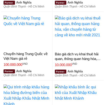
Anh Nghĩa
Anh Nghĩa
Partner
Partner
Quận Bình Thạnh - Hồ Chí Minh
Quận Bình Thạnh - Hồ Chí Minh
Chuyển hàng Trung Quốc về
Báo giá dịch vụ khai thuê hải
Việt Nam giá rẻ
quan, thông quan hàng hóa,
vận chuyển hàng từ cảng về
VND
VND
100.000.000
10.000.000
kho mới nhất 2021
Anh Nghĩa
Anh Nghĩa
Partner
Partner
Quận Bình Thạnh - Hồ Chí Minh
Quận Bình Thạnh - Hồ Chí Minh