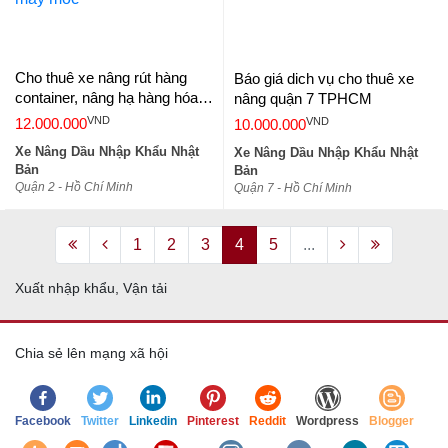
Cho thuê xe nâng rút hàng
Báo giá dich vụ cho thuê xe
container, nâng hạ hàng hóa,
nâng quận 7 TPHCM
di dời thiết bị máy móc
VND
VND
12.000.000
10.000.000
Xe Nâng Dầu Nhập Khẩu Nhật
Xe Nâng Dầu Nhập Khẩu Nhật
Bản
Bản
Quận 2 - Hồ Chí Minh
Quận 7 - Hồ Chí Minh
1
2
3
4
5
...
Xuất nhập khẩu, Vận tải
Chia sẻ lên mạng xã hội
Facebook
Twitter
Linkedin
Pinterest
Reddit
Wordpress
Blogger