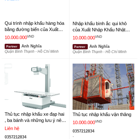
Qui trình nhập khẩu hàng hóa
Nhập khẩu bình ắc qui khô
bằng đường biển của Xuất
của Xuất Nhập Khẩu Nhật
Nhập Khẩu Nhật Minh Khánh
Minh Khánh
VND
VND
10.000.000
10.000.000
Anh Nghĩa
Anh Nghĩa
Partner
Partner
Quận Bình Thạnh - Hồ Chí Minh
Quận Bình Thạnh - Hồ Chí Minh
Thủ tục nhập khẩu xe đạp hai
Thủ tục nhập khẩu vận thăng
, ba bánh và những lưu ý nên
VND
10.000.000
biết
Liên hệ
0357212834
-
0357212834