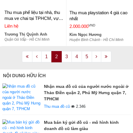
Thu mua phế liệu tại nhà, thu
Thu mua playstation 4 giá cao
mua ve chai tại TPHCM, vựa
nhất
ve chai giá cao, vựa thu sắt
VND
Liên hệ
2.000.000
tại Gò Vấp
Trương Thị Quỳnh Anh
Kim Ngọc Hương
Quận Gò Vấp - Hồ Chí Minh
Huyện Bình Chánh - Hồ Chí Minh
1
2
3
4
5
NỘI DUNG HỮU ÍCH
Nhận mua đồ cũ của người nước ngoài ở
Thảo Điền quận 2, Phú Mỹ Hưng quận 7,
TPHCM
Thu mua đồ cũ
2.346
Mua bán ký gửi đồ cũ - mô hình kinh
doanh đồ cũ làm giàu