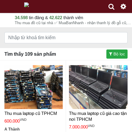
34.598
tin đăng &
42.622
thành viên
Thu mua đồ cũ tại nhà ✅ MuaBanNhanh - nhận thanh lý đồ gỗ cũ, quần áo cũ, đồ điện tử cũ, phế liệu, xác nhà, hàng thanh lý nhà hàng, khách sạn, quán ăn, quán cafe, tiệm net, game
Tìm thấy 109 sản phẩm
Bộ lọc
Thu mua laptop cũ TPHCM
Thu mua laptop cũ giá cao tận
nơi TPHCM
VND
600.000
VND
7.000.000
A Thành