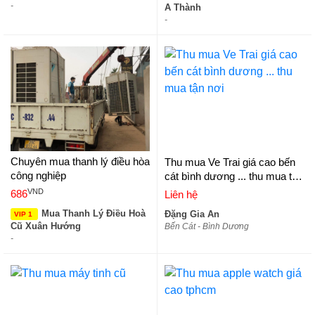
-
A Thành
-
Chuyên mua thanh lý điều hòa
Thu mua Ve Trai giá cao bến
công nghiệp
cát bình dương ... thu mua tận
nơi
VND
686
Liên hệ
Mua Thanh Lý Điều Hoà
Đặng Gia An
VIP 1
Cũ Xuân Hướng
Bến Cát - Bình Dương
-