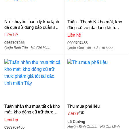
Nơi chuyên thanh lý kho lạnh
Tuấn - Thanh lý kho mát, kho
đã qua sử dụng bảo quản sầu
đông cũ với đa dạng kích
riêng tại Tiền Giang, Bến Tre
thước trữ nông sản tại các
Liên hệ
Liên hệ
tỉnh miền Nam
0969707455
0969707455
Quận Bình Tân - Hồ Chí Minh
Quận Bình Tân - Hồ Chí Minh
Tuấn nhận thu mua tất cả kho
Thu mua phế liệu
mát, kho đông cũ trữ thực
VND
7.500
phẩm giá tốt tại các tỉnh miền
Liên hệ
Lê Cường
Tây
Huyện Bình Chánh - Hồ Chí Minh
0969707455