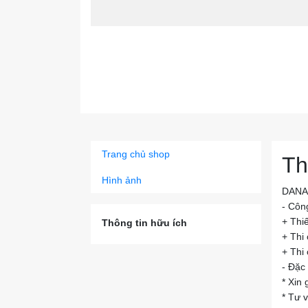
Trang chủ shop
Th
Hình ảnh
DANA
- Côn
+ Thiế
Thông tin hữu ích
+ Thi
+ Thi
- Đặc 
* Xin
* Tư v