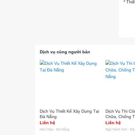
* Thiế
Dịch vụ cùng người bán
Dịch Vụ Thiết Kế Xây Dựng Tại
Dịch Vụ Thi Cô
Đà Nẵng
Chữa, Chống T
Nẵng
Liên hệ
Liên hệ
Hải Châu - Đà Nẵng
Ngũ Hành Sơn - Đà