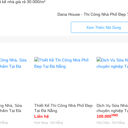
t kế nhà giá rẻ:30.000/m²
Dana House - Thi Công Nhà Phố Đẹp 
Xem Thêm Nội Dung
ng Nhà, Sửa
Thiết Kế Thi Công Nhà Phố Đẹp
Dịch Vụ Sửa Nhà
hấm Tại Đà
Tại Đà Nẵng
chuyên nghiệp T
VND
Liên hệ
100.000
 Nẵng
Hoà Vang - Đà Nẵng
Hải Châu - Đà Nẵng