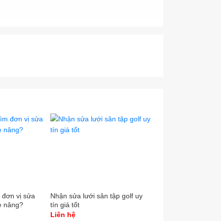
 đơn vị sửa
Nhận sửa lưới sân tập golf uy
Dịch vụ sửa chữa th
xe nâng?
tín giá tốt
Liên hệ
Liên hệ