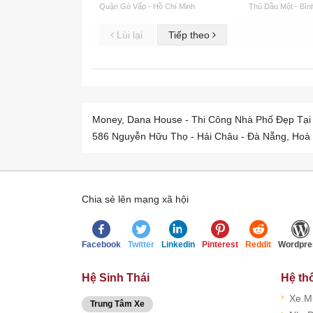
Quận Gò Vấp - Hồ Chí Minh
Thủ Dầu Một - Bì
Lùi lại
Tiếp theo
Money, Dana House - Thi Công Nhà Phố Đẹp Tại
586 Nguyễn Hữu Thọ - Hải Châu - Đà Nẵng, Hoà
Chia sẻ lên mạng xã hội
Facebook
Twitter
Linkedin
Pinterest
Reddit
Wordpre
Hệ Sinh Thái
Hệ th
›
Xe.M
Trung Tâm Xe