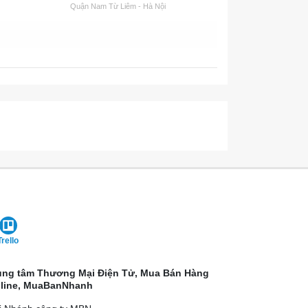
Quận Nam Từ Liêm - Hà Nội
Quận 1 - Hồ Chí Minh
Trello
ung tâm Thương Mại Điện Tử, Mua Bán Hàng
line, MuaBanNhanh