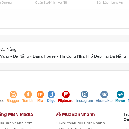
nh Dương
Quận Ba Đình - Hà Nội
Bến Lức - Long An
 Đà Nẵng
 Vang - Đà Nẵng - Dana House - Thi Công Nhà Phố Đẹp Tại Đà Nẵng
ss
Blogger
Tumblr
Mix
Diigo
Flipboard
Instagram
Vkontakte
Mewe
ống MBN Media
Về MuaBanNhanh
Tr
On
›
uaBanNhanh.com
Giới thiệu MuaBanNhanh