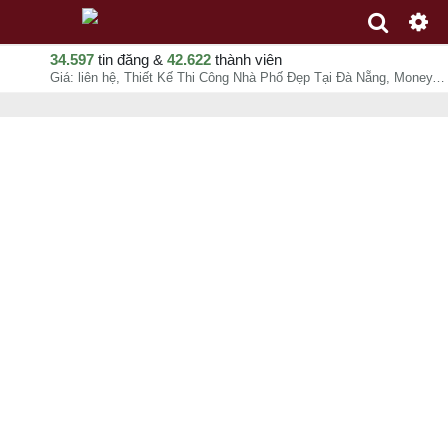
34.597
tin đăng &
42.622
thành viên
Giá: liên hệ, Thiết Kế Thi Công Nhà Phố Đẹp Tại Đà Nẵng, Money, chuyên mục Thi công Xây dựng tại Hoà Vang - Đà Nẵng - 06-08-2026 22:24:58