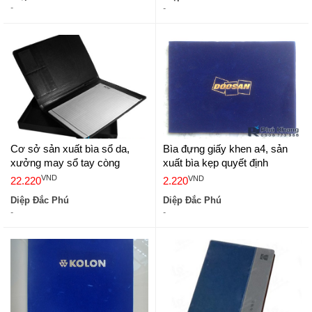
-
-
Cơ sở sản xuất bìa sổ da,
Bìa đựng giấy khen a4, sản
xưởng may sổ tay còng
xuất bìa kẹp quyết định
VND
VND
22.220
2.220
Diệp Đắc Phú
Diệp Đắc Phú
-
-