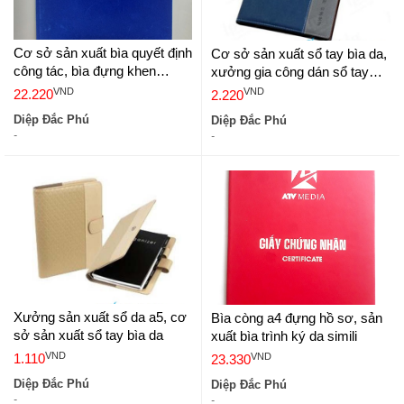
Cơ sở sản xuất bìa quyết định
Cơ sở sản xuất sổ tay bìa da,
công tác, bìa đựng khen
xưởng gia công dán sổ tay
thưởng
agenda
VND
VND
22.220
2.220
Diệp Đắc Phú
Diệp Đắc Phú
-
-
Xưởng sản xuất sổ da a5, cơ
Bìa còng a4 đựng hồ sơ, sản
sở sản xuất sổ tay bìa da
xuất bìa trình ký da simili
VND
VND
1.110
23.330
Diệp Đắc Phú
Diệp Đắc Phú
-
-