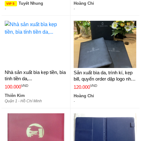
Tuyết Nhung
Hoàng Chi
VIP 5
-
-
Nhà sản xuất bìa kẹp tiền, bìa
Sản xuất bìa da, trình kí, kẹp
tính tiền da,...
bill, quyển order dập logo nhà
hàng khách sạn
VND
VND
100.000
120.000
Thiên Kim
Hoàng Chi
Quận 1 - Hồ Chí Minh
-