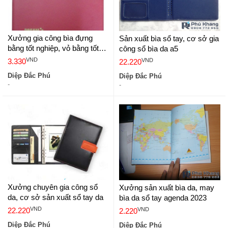
Xưởng gia công bìa đựng
Sản xuất bìa sổ tay, cơ sở gia
bằng tốt nghiệp, vỏ bằng tốt
công sổ bìa da a5
nghiệp
VND
VND
3.330
22.220
Diệp Đắc Phú
Diệp Đắc Phú
-
-
Xưởng chuyên gia công sổ
Xưởng sản xuất bìa da, may
da, cơ sở sản xuất sổ tay da
bìa da sổ tay agenda 2023
VND
VND
22.220
2.220
Diệp Đắc Phú
Diệp Đắc Phú