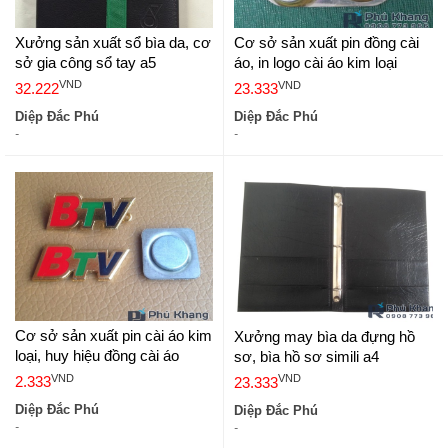
Xưởng sản xuất sổ bìa da, cơ
Cơ sở sản xuất pin đồng cài
sở gia công sổ tay a5
áo, in logo cài áo kim loại
VND
VND
32.222
23.333
Diệp Đắc Phú
Diệp Đắc Phú
-
-
Cơ sở sản xuất pin cài áo kim
Xưởng may bìa da đựng hồ
loại, huy hiệu đồng cài áo
sơ, bìa hồ sơ simili a4
VND
VND
2.333
23.333
Diệp Đắc Phú
Diệp Đắc Phú
-
-