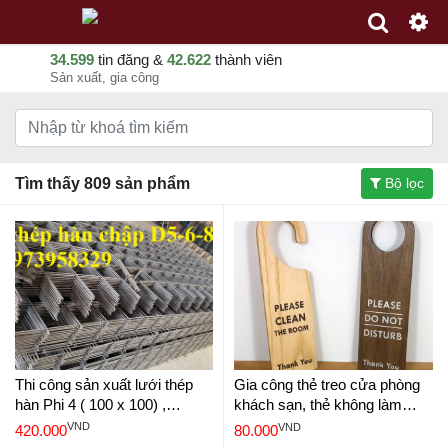
34.599
tin đăng &
42.622
thành viên
Sản xuất, gia công
Tìm thấy 809 sản phẩm
Bộ lọc
Thi công sản xuất lưới thép
Gia công thẻ treo cửa phòng
hàn Phi 4 ( 100 x 100) ,
khách sạn, thẻ không làm
(150x150),(200x200) - toán
phiền gỗ
VND
VND
420.000
80.000
quốc