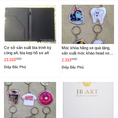
Cơ sở sản xuất bìa trình ký
Móc khóa hãng xe quà tặng,
còng a4, bìa kẹp hồ sơ a4
sản xuất móc kháo head xe
máy
VND
VND
23.333
2.333
Diệp Đắc Phú
Diệp Đắc Phú
-
-