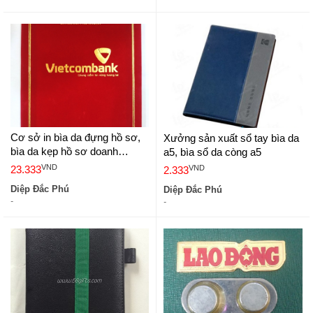
Cơ sở in bìa da đựng hồ sơ,
Xưởng sản xuất sổ tay bìa da
bìa da kẹp hồ sơ doanh
a5, bìa sổ da còng a5
nghiệp
VND
VND
23.333
2.333
Diệp Đắc Phú
Diệp Đắc Phú
-
-