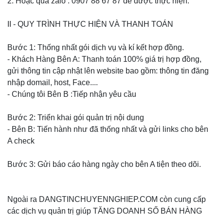
2. Hoặc qua zalo : 0907 88 67 87 để được thực hiện.
II - QUY TRÌNH THỰC HIỆN VÀ THANH TOÁN
Bước 1: Thống nhất gói dịch vụ và kí kết hợp đồng.
- Khách Hàng Bên A: Thanh toán 100% giá trị hợp đồng,
gửi thông tin cập nhật lên website bao gồm: thông tin đăng
nhập domail, host, Face....
- Chúng tôi Bên B :Tiếp nhận yêu cầu
Bước 2: Triển khai gói quản trị nội dung
- Bên B: Tiến hành như đã thống nhất và gửi links cho bên
A check
Bước 3: Gửi báo cáo hàng ngày cho bên A tiện theo dõi.
Ngoài ra DANGTINCHUYENNGHIEP.COM còn cung cấp
các dịch vụ quản trị giúp TĂNG DOANH SỐ BÁN HÀNG