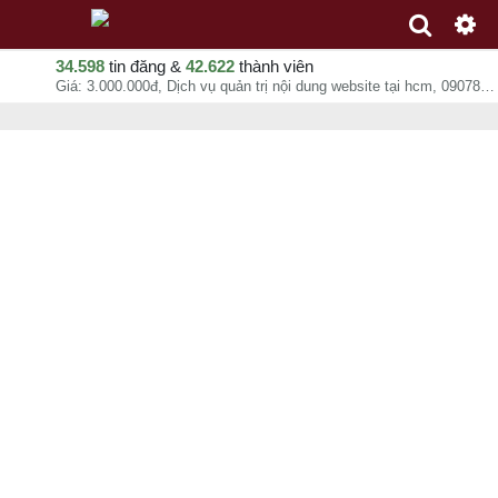
34.598
tin đăng &
42.622
thành viên
Giá: 3.000.000đ, Dịch vụ quản trị nội dung website tại hcm, 0907886787, chuyên mục Marketing, nghiên cứu thị trường tại Quận Tân Phú - Hồ Chí Minh - 07-08-2026 13:44:49