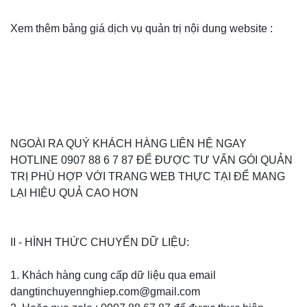
Xem thêm bảng giá dịch vụ quản trị nội dung website :
NGOÀI RA QUÝ KHÁCH HÀNG LIÊN HỆ NGAY
HOTLINE 0907 88 6 7 87 ĐỂ ĐƯỢC TƯ VẤN GÓI QUẢN
TRỊ PHÙ HỢP VỚI TRANG WEB THỰC TẠI ĐỂ MANG
LẠI HIỆU QUẢ CAO HƠN
II - HÌNH THỨC CHUYỂN DỮ LIỆU:
1. Khách hàng cung cấp dữ liệu qua email
dangtinchuyennghiep.com@gmail.com