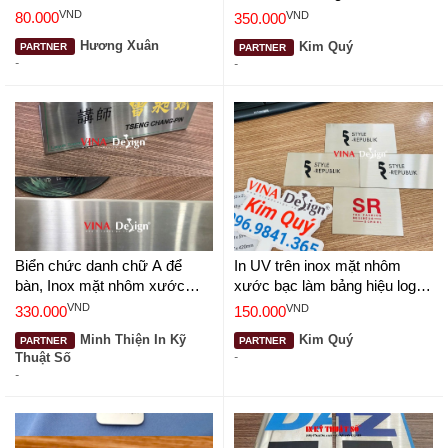
xước, cắt CNC -
Zone - VINADESIGN
VND
VND
80.000
350.000
VINADESIGN
Hương Xuân
Kim Quý
PARTNER
PARTNER
-
-
Biển chức danh chữ A để
In UV trên inox mặt nhôm
bàn, Inox mặt nhôm xước
xước bạc làm bảng hiệu logo
màu bạc, in UV màu, uốn
công ty thương hiệu thời trang
VND
VND
330.000
150.000
chân chữ V, bo góc -
- VINADESIGN
Minh Thiện In Kỹ
Kim Quý
PARTNER
PARTNER
VINADESIGN
Thuật Số
-
-