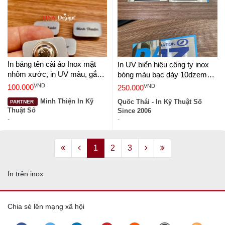
In bảng tên cài áo Inox mặt
In UV biển hiệu công ty inox
nhôm xước, in UV màu, gắn
bóng màu bạc dày 10dzem
nam châm mặt sau -
kích thước 10x10cm - In Kỹ
VND
VND
100.000
250.000
VINADESIGN
Thuật Số Since 2006
Minh Thiện In Kỹ
Quốc Thái - In Kỹ Thuật Số
PARTNER
Thuật Số
Since 2006
-
-
1
2
3
In trên inox
Chia sẻ lên mạng xã hội