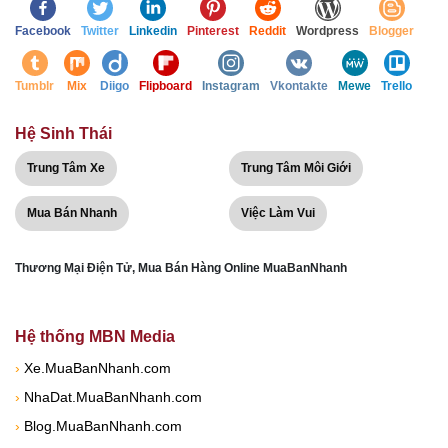
Facebook
Twitter
Linkedin
Pinterest
Reddit
Wordpress
Blogger
Tumblr
Mix
Diigo
Flipboard
Instagram
Vkontakte
Mewe
Trello
Hệ Sinh Thái
Trung Tâm Xe
Trung Tâm Môi Giới
Mua Bán Nhanh
Việc Làm Vui
Thương Mại Điện Tử, Mua Bán Hàng Online MuaBanNhanh
Hệ thống MBN Media
›
Xe.MuaBanNhanh.com
›
NhaDat.MuaBanNhanh.com
›
Blog.MuaBanNhanh.com