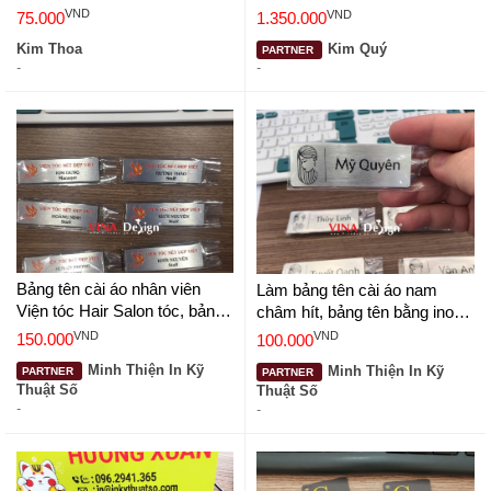
cài mặt sau - VINADESIGN
VND
VND
75.000
1.350.000
Kim Thoa
Kim Quý
PARTNER
-
-
Bảng tên cài áo nhân viên
Làm bảng tên cài áo nam
Viện tóc Hair Salon tóc, bảng
châm hít, bảng tên bằng inox
tên cài áo nam châm, in trên
mặt nhôm xước bạc in UV
VND
VND
150.000
100.000
inox - VINADESIGN
màu - VINADESIGN
Minh Thiện In Kỹ
Minh Thiện In Kỹ
PARTNER
PARTNER
Thuật Số
Thuật Số
-
-