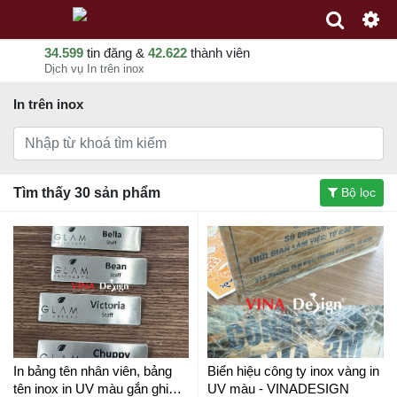
34.599
tin đăng &
42.622
thành viên
Dịch vụ In trên inox
In trên inox
Tìm thấy 30 sản phẩm
Bộ lọc
In bảng tên nhân viên, bảng
Biển hiệu công ty inox vàng in
tên inox in UV màu gắn ghim
UV màu - VINADESIGN