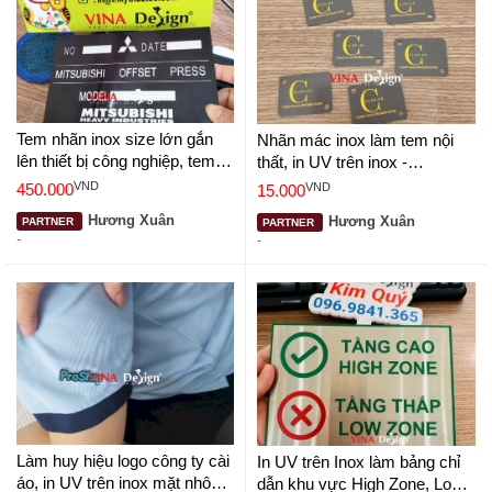
Tem nhãn inox size lớn gắn
Nhãn mác inox làm tem nội
lên thiết bị công nghiệp, tem
thất, in UV trên inox -
nhãn in nhiệt sắc nét -
VINADESIGN
VND
VND
450.000
15.000
VINADESIGN
Hương Xuân
Hương Xuân
PARTNER
PARTNER
-
-
Làm huy hiệu logo công ty cài
In UV trên Inox làm bảng chỉ
áo, in UV trên inox mặt nhôm
dẫn khu vực High Zone, Low