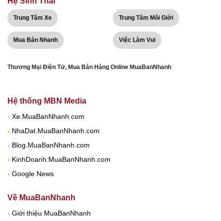
Hệ Sinh Thái
Trung Tâm Xe
Trung Tâm Môi Giới
Mua Bán Nhanh
Việc Làm Vui
Thương Mại Điện Tử, Mua Bán Hàng Online MuaBanNhanh
Hệ thống MBN Media
›
Xe.MuaBanNhanh.com
›
NhaDat.MuaBanNhanh.com
›
Blog.MuaBanNhanh.com
›
KinhDoanh.MuaBanNhanh.com
›
Google News
Về MuaBanNhanh
›
Giới thiệu MuaBanNhanh