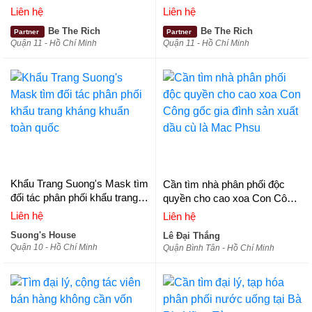
Mascara tinh dầu dừa nguyên
Liên hệ
Liên hệ
chất tinh khiết
Be The Rich
Be The Rich
Partner
Partner
Quận 11 - Hồ Chí Minh
Quận 11 - Hồ Chí Minh
Khẩu Trang Suong's Mask tìm
Cần tìm nhà phân phối độc
đối tác phân phối khẩu trang
quyền cho cao xoa Con Công
kháng khuẩn toàn quốc
gốc gia đình sản xuất dầu cù
Liên hệ
Liên hệ
là Mac Phsu
Suong's House
Lê Đại Thắng
Quận 10 - Hồ Chí Minh
Quận Bình Tân - Hồ Chí Minh