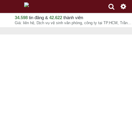
34.598
tin đăng &
42.622
thành viên
Giá: liên hệ, Dịch vụ vệ sinh văn phòng, công ty tại TP.HCM, Trần Lan Phương Khanh, chuyên mục Dịch vụ nội thất tại Quận 10 - Hồ Chí Minh - 08-08-2026 00:47:09