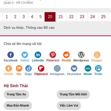
Quận 2 - Hồ Chí Minh
1
2
3
4
5
20
21
22
23
24
25
Dịch vụ khác, Thông cáo Bố cáo
Chia sẻ lên mạng xã hội
Facebook
Twitter
Linkedin
Pinterest
Reddit
Wordpress
Blogger
Tumblr
Mix
Diigo
Flipboard
Instagram
Vkontakte
Mewe
Trello
Hệ Sinh Thái
Trung Tâm Xe
Trung Tâm Môi Giới
Mua Bán Nhanh
Việc Làm Vui