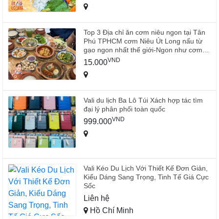
Top 3 Địa chỉ ăn cơm niêu ngon tại Tân
Phú TPHCM cơm Niêu Út Long nấu từ
gạo ngon nhất thế giới-Ngon như cơm
mẹ nấu
VND
15.000
Vali du lịch Ba Lô Túi Xách hợp tác tìm
đại lý phân phối toàn quốc
VND
999.000
Vali Kéo Du Lịch Với Thiết Kế Đơn Giản,
Kiểu Dáng Sang Trọng, Tinh Tế Giá Cực
Sốc
Liên hệ
Hồ Chí Minh