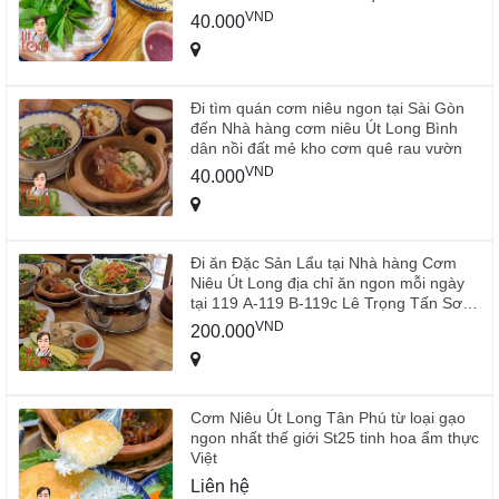
VND
40.000
Đi tìm quán cơm niêu ngon tại Sài Gòn
đến Nhà hàng cơm niêu Út Long Bình
dân nồi đất mẻ kho cơm quê rau vườn
VND
40.000
Đi ăn Đặc Sản Lẩu tại Nhà hàng Cơm
Niêu Út Long địa chỉ ăn ngon mỗi ngày
tại 119 A-119 B-119c Lê Trọng Tấn Sơn
Kỳ Tân Phú
VND
200.000
Cơm Niêu Út Long Tân Phú từ loại gạo
ngon nhất thế giới St25 tinh hoa ẩm thực
Việt
Liên hệ