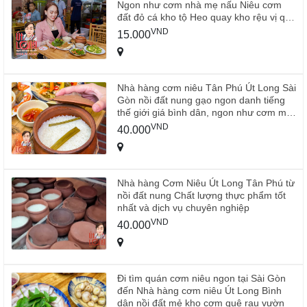
Ngon như cơm nhà mẹ nấu Niêu cơm
đất đỏ cá kho tộ Heo quay kho rệu vị quê
ăn là nhớ
VND
15.000
Nhà hàng cơm niêu Tân Phú Út Long Sài
Gòn nồi đất nung gạo ngon danh tiếng
thế giới giá bình dân, ngon như cơm mẹ
nấu
VND
40.000
Nhà hàng Cơm Niêu Út Long Tân Phú từ
nồi đất nung Chất lượng thực phẩm tốt
nhất và dịch vụ chuyên nghiệp
VND
40.000
Đi tìm quán cơm niêu ngon tại Sài Gòn
đến Nhà hàng cơm niêu Út Long Bình
dân nồi đất mẻ kho cơm quê rau vườn