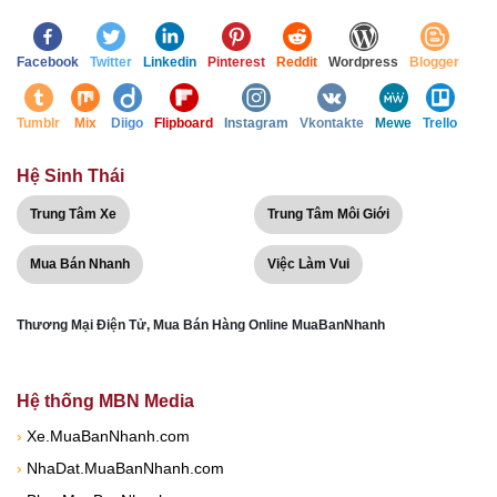
Facebook
Twitter
Linkedin
Pinterest
Reddit
Wordpress
Blogger
Tumblr
Mix
Diigo
Flipboard
Instagram
Vkontakte
Mewe
Trello
Hệ Sinh Thái
Trung Tâm Xe
Trung Tâm Môi Giới
Mua Bán Nhanh
Việc Làm Vui
Thương Mại Điện Tử, Mua Bán Hàng Online MuaBanNhanh
Hệ thống MBN Media
›
Xe.MuaBanNhanh.com
›
NhaDat.MuaBanNhanh.com