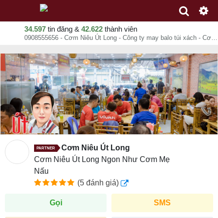
34.597
tin đăng &
42.622
thành viên
0908555656 - Cơm Niêu Út Long - Công ty may balo túi xách - Cơm Niêu Út Long Ngon Như Cơm Mẹ Nấu - 119 A-119 B-119C Lê Trọng Tấn Sơn Kỳ Tân Phú - chuyên trang dịch vụ Nhanh Dễ Dàng
Cơm Niêu Út Long
PARTNER
Cơm Niêu Út Long Ngon Như Cơm Mẹ
Nấu
(5 đánh giá)
Gọi
SMS