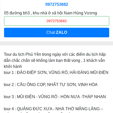
0972753682
05 đường bh3 , khu nhà ở xã hội Nam Hùng Vương
0972753682
Chat
ZALO
Tour du lịch Phú Yên trong ngày với các điểm du lịch hấp
dẫn chắc chắn sẽ không làm bạn thất vọng , 1 khách vẫn
khởi hành
tour 1 : ĐẢO ĐIỆP SƠN, VŨNG RÔ, HẢI ĐĂNG MŨI ĐIỆN
tour 2 : CẦU ÔNG CỌP, NHẤT TỰ SƠN, VỊNH HÒA
tour 3 : MŨI ĐIỆN - VŨNG RÔ - HÒN NƯA -THÁP NHẠN
tour 4 : QUẢNG ĐỨC XƯA - NHÀ THỜ MẰNG LĂNG –