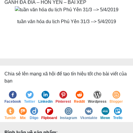
GÀNH ĐÁ ĐĨA -- HÒN YẾN – BÃI XÉP
tuần văn hóa du lịch Phú Yên 31/3 --> 5/4/2019
Chia sẻ lên mạng xã hội để tạo tín hiệu tốt cho bài viết của
bạn
Facebook
Twitter
Linkedin
Pinterest
Reddit
Wordpress
Blogger
Tumblr
Mix
Diigo
Flipboard
Instagram
Vkontakte
Mewe
Trello
Bình luận về sản phẩm: