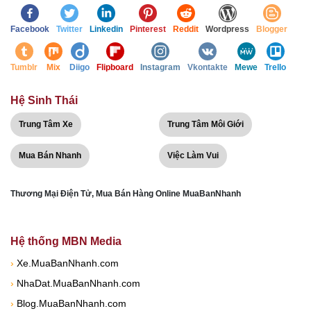
Facebook
Twitter
Linkedin
Pinterest
Reddit
Wordpress
Blogger
Tumblr
Mix
Diigo
Flipboard
Instagram
Vkontakte
Mewe
Trello
Hệ Sinh Thái
Trung Tâm Xe
Trung Tâm Môi Giới
Mua Bán Nhanh
Việc Làm Vui
Thương Mại Điện Tử, Mua Bán Hàng Online MuaBanNhanh
Hệ thống MBN Media
›
Xe.MuaBanNhanh.com
›
NhaDat.MuaBanNhanh.com
›
Blog.MuaBanNhanh.com