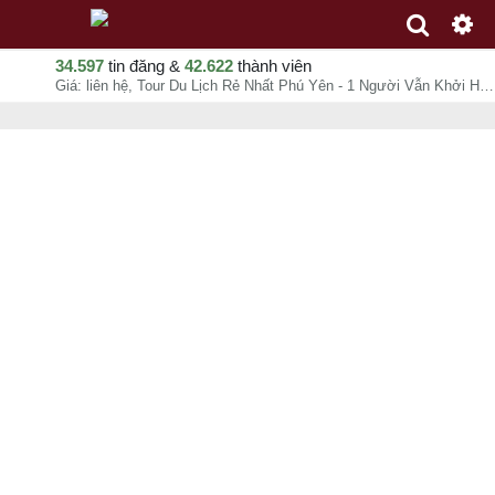
34.597
tin đăng &
42.622
thành viên
Giá: liên hệ, Tour Du Lịch Rẻ Nhất Phú Yên - 1 Người Vẫn Khởi Hành, 0972753682, chuyên mục Tour du lịch trong nước tại Tuy Hòa - Phú Yên - 07-08-2026 00:38:51