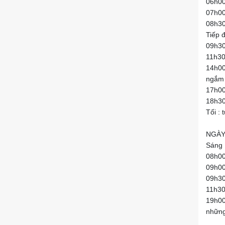
06h00
07h00
08h30
Tiếp 
09h30
11h30
14h00
ngắm 
17h00
18h30
Tối :
NGÀY
Sáng 
08h00
09h00 
09h30
11h30
19h00
những