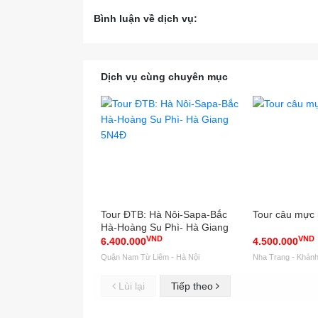
Bình luận về dịch vụ:
Dịch vụ cùng chuyên mục
Tour ĐTB: Hà Nôi-Sapa-Bắc
Tour câu mực 
Hà-Hoàng Su Phì- Hà Giang
VND
VND
5N4Đ
6.400.000
4.500.000
Quận Nam Từ Liêm - Hà Nội
Nha Trang - Khán
Lùi lại
Tiếp theo