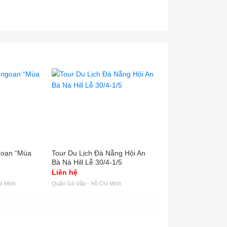
goạn “Mùa
Tour Du Lịch Đà Nẵng Hội An
Tour Du Lịch Rẻ Nhấ
Bà Nà Hill Lễ 30/4-1/5
1 Người Vẫn Khởi H
Liên hệ
Liên hệ
í Minh
Quận Gò Vấp - Hồ Chí Minh
Tuy Hòa - Phú Yên