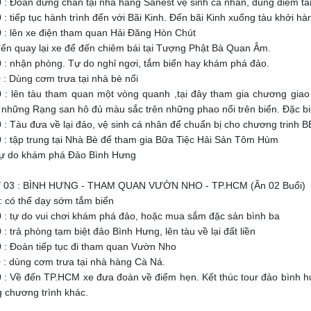
 : Đoàn dừng chân tại nhà hàng Sanest vệ sinh cá nhân, dùng điểm t
 : tiếp tục hành trình đến với Bãi Kinh. Đến bãi Kinh xuống tàu khởi h
 : lên xe điện tham quan Hải Đăng Hòn Chút
đến quay lại xe để đến chiêm bái tại Tượng Phật Bà Quan Âm.
 : nhận phòng. Tự do nghỉ ngơi, tắm biển hay khám phá đảo.
 : Dùng cơm trưa tại nhà bè nổi
 : lên tàu tham quan một vòng quanh ,tại đây tham gia chương giao 
những Rạng san hô đủ màu sắc trên những phao nổi trên biển. Đặc bi
 : Tàu đưa về lại đảo, vệ sinh cá nhân để chuẩn bị cho chương trinh BB
 : tập trung tại Nhà Bè để tham gia Bữa Tiệc Hải Sản Tôm Hùm
 tự do khám phá Đảo Bình Hưng
 03 : BÌNH HƯNG - THAM QUAN VƯỜN NHO - TP.HCM (Ăn 02 Buổi)
: có thể dạy sớm tắm biển
 : tự do vui chơi khám phá đảo, hoặc mua sắm đặc sản bình ba
: trả phòng tạm biệt đảo Bình Hưng, lên tàu về lại đất liền
 : Đoàn tiếp tục đi tham quan Vườn Nho
 : dùng cơm trưa tại nhà hàng Cà Ná.
 : Về đến TP.HCM xe đưa đoàn về điểm hẹn. Kết thúc tour đảo bình hưn
 chương trình khác.