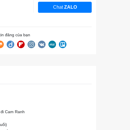
Chat
ZALO
 tin đăng của bạn
n
h đi Cam Ranh
uổi)