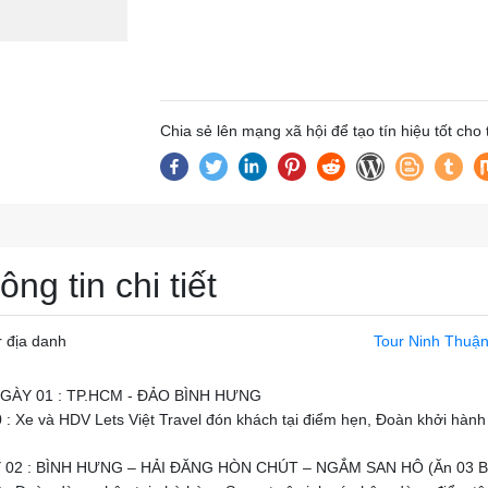
Chia sẻ lên mạng xã hội để tạo tín hiệu tốt cho
ông tin chi tiết
r địa danh
Tour Ninh Thuậ
NGÀY 01 : TP.HCM - ĐẢO BÌNH HƯNG
 : Xe và HDV Lets Việt Travel đón khách tại điểm hẹn, Đoàn khởi hàn
 02 : BÌNH HƯNG – HẢI ĐĂNG HÒN CHÚT – NGẮM SAN HÔ (Ăn 03 B