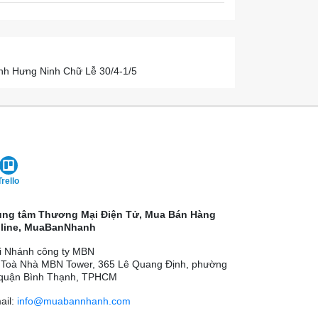
ình Hưng Ninh Chữ Lễ 30/4-1/5
Trello
ung tâm Thương Mại Điện Tử, Mua Bán Hàng
line, MuaBanNhanh
i Nhánh công ty MBN
 Toà Nhà MBN Tower, 365 Lê Quang Định, phường
 quận Bình Thạnh, TPHCM
ail:
info@muabannhanh.com