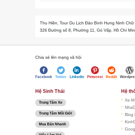
Thu Hiền, Tour Du Lịch Đảo Bình Hưng Ninh Chữ 
326 Đường số 8, Phường 11, Gò Vấp, Hồ Chí Min
Chia sẻ lên mạng xã hội
Facebook
Twitter
Linkedin
Pinterest
Reddit
Wordpre
Hệ Sinh Thái
Hệ th
›
Xe.M
Trung Tâm Xe
›
NhaD
Trung Tâm Môi Giới
›
Blog
›
Kinh
Mua Bán Nhanh
›
Goog