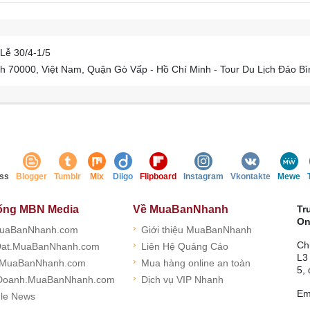
Lễ 30/4-1/5
h 70000, Việt Nam, Quận Gò Vấp - Hồ Chí Minh - Tour Du Lịch Đảo B
ss
Blogger
Tumblr
Mix
Diigo
Flipboard
Instagram
Vkontakte
Mewe
ống MBN Media
Về MuaBanNhanh
Tr
On
›
uaBanNhanh.com
Giới thiệu MuaBanNhanh
›
Ch
at.MuaBanNhanh.com
Liên Hệ Quảng Cáo
L3
›
.MuaBanNhanh.com
Mua hàng online an toàn
5,
›
Doanh.MuaBanNhanh.com
Dịch vụ VIP Nhanh
Em
le News