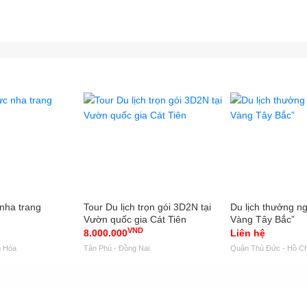
nha trang
Tour Du lịch trọn gói 3D2N tại
Du lịch thưởng n
Vườn quốc gia Cát Tiên
Vàng Tây Bắc”
VND
8.000.000
Liên hệ
h Hòa
Tân Phú - Đồng Nai
Quận Thủ Đức - Hồ Ch