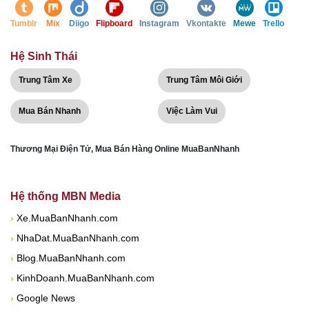
Tumblr
Mix
Diigo
Flipboard
Instagram
Vkontakte
Mewe
Trello
Hệ Sinh Thái
Trung Tâm Xe
Trung Tâm Môi Giới
Mua Bán Nhanh
Việc Làm Vui
Thương Mại Điện Tử, Mua Bán Hàng Online MuaBanNhanh
Hệ thống MBN Media
›
Xe.MuaBanNhanh.com
›
NhaDat.MuaBanNhanh.com
›
Blog.MuaBanNhanh.com
›
KinhDoanh.MuaBanNhanh.com
›
Google News