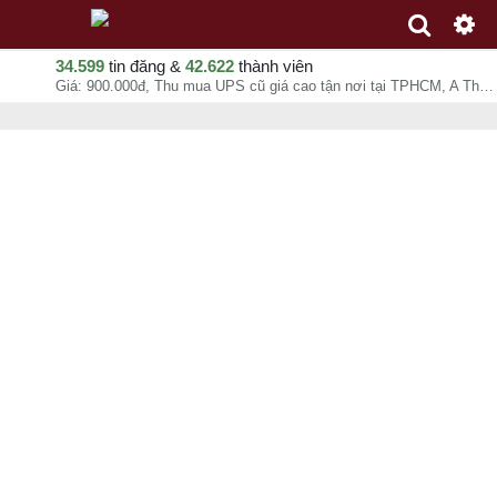
34.599
tin đăng &
42.622
thành viên
Giá: 900.000đ, Thu mua UPS cũ giá cao tận nơi tại TPHCM, A Thành, chuyên mục Thu mua đồ cũ tại - - 09-08-2026 03:06:10