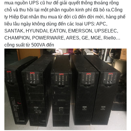
mua nguồn UPS cũ hư để giải quyết thông thoáng rộng
chỗ và thu hồi lại một phần nguồn kinh phí đã bỏ ra.Công
ty Hiệp Đạt nhận thu mua từ đời cũ đến đời mới, hàng phế
liệu lâu ngày không dùng đến các loại UPS: APC,
SANTAK, HYUNDAI, EATON, EMERSON, UPSELEC,
CHAMPION, POWERWARE, ARES, GE, MGE, Riello…
công suất từ 500VA đến