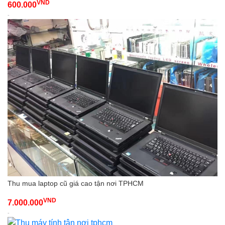
VND
600.000
-
Thu mua laptop cũ giá cao tận nơi TPHCM
VND
7.000.000
-